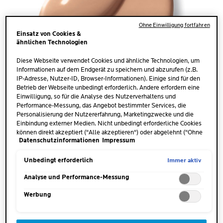
Ohne Einwilligung fortfahren
Einsatz von Cookies &
ähnlichen Technologien
Diese Webseite verwendet Cookies und ähnliche Technologien, um
Informationen auf dem Endgerät zu speichern und abzurufen (z.B.
IP-Adresse, Nutzer-ID, Browser-Informationen). Einige sind für den
Betrieb der Webseite unbedingt erforderlich. Andere erfordern eine
Einwilligung, so für die Analyse des Nutzerverhaltens und
Performance-Messung, das Angebot bestimmter Services, die
Personalisierung der Nutzererfahrung, Marketingzwecke und die
Einbindung externer Medien. Nicht unbedingt erforderliche Cookies
können direkt akzeptiert ("Alle akzeptieren") oder abgelehnt ("Ohne
Datenschutzinformationen
Impressum
Einwilligung fortfahren") werden. Individuelle Anpassungen der
Einstellungen sind ebenfalls möglich und speicherbar ("Auswahl
speichern"). Die Auswahl kann jederzeit unter dem Link "Cookie-
Immer aktiv
Unbedingt erforderlich
Einstellungen" angepasst werden. Für weitere Informationen s.
unsere Datenschutzinformationen.
Analyse und Performance-Messung
Werbung