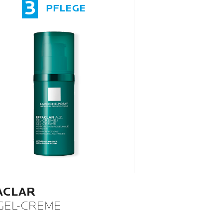
3
PFLEGE
ACLAR
 GEL-CREME