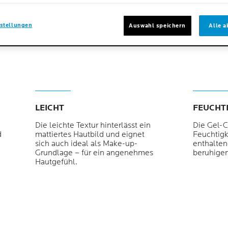
Nächster Eintrag
Volu
GRÖSSE
40 m
stellungen
Auswahl speichern
Alle a
LEICHT
FEUCHT
Die leichte Textur hinterlässt ein
Die Gel-C
d
mattiertes Hautbild und eignet
Feuchtigk
sich auch ideal als Make-up-
enthalte
Grundlage – für ein angenehmes
beruhige
Hautgefühl.