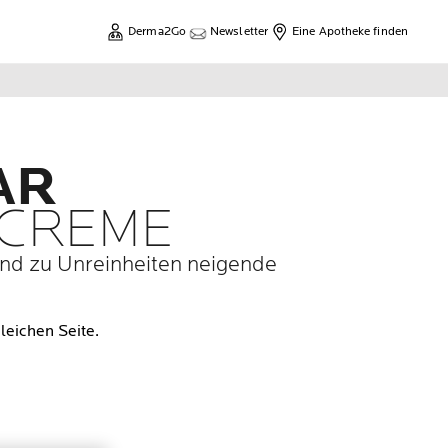
Derma2Go
Newsletter
Eine Apotheke finden
AR
L-CREME
und zu Unreinheiten neigende
t Link zur gleichen Seite.