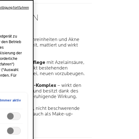
illigung fortfahren
ATOLOGEN
EN
ndgerät zu
ür fettige, zu Unreinheiten und Akne
r den Betrieb
det Feuchtigkeit, mattiert und wirkt
des
en.
isierung der
orderliche
ti-Akne-Hautpflege
mit Azelainsäure,
tfahren")
luronsäure – wirkt bestehenden
r ("Auswahl
n und hilft dabei, neuen vorzubeugen.
erden. Für
it Drei-Säuren-Komplex
– wirkt den
rung entgegen und besitzt dank des
wassers eine beruhigende Wirkung.
Immer aktiv
efühl
– leichte, nicht beschwerende
d wirkt und sich auch als Make-up-