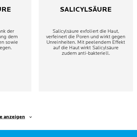
URE
SALICYLSÄURE
ank der
Salicylsäure exfoliert die Haut,
kung dem
verfeinert die Poren und wirkt gegen
en sowie
Unreinheiten. Mit peelendem Effekt
egen.
auf die Haut wirkt Salicylsäure
zudem anti-bakteriell.
se anzeigen