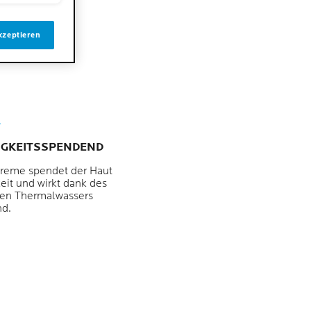
me
l
kzeptieren
IGKEITSSPENDEND
reme spendet der Haut
eit und wirkt dank des
nen Thermalwassers
nd.