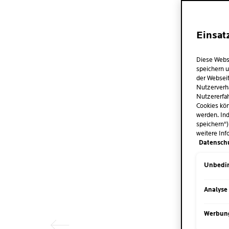
Einsat
Diese Webs
speichern u
der Webseit
Nutzerverh
Nutzererfah
Cookies kön
werden. Ind
speichern")
weitere Inf
Datensch
Unbedin
Vorheriger Eintrag
Analyse
Werbun