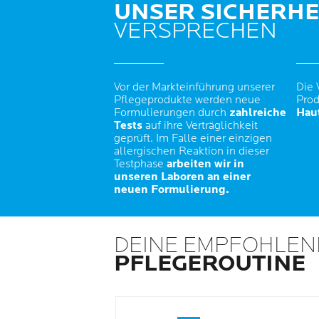
UNSER SICHERHE
VERSPRECHEN
Vor der Markteinführung unserer
Die 
Pflegeprodukte werden neue
Prod
Formulierungen durch
zahlreiche
Haut
Tests
auf ihre Verträglichkeit
geprüft. Im Falle einer einzigen
allergischen Reaktion in dieser
Testphase
arbeiten wir in
unseren Laboren an einer
neuen Formulierung.
DEINE EMPFOHLEN
PFLEGEROUTINE