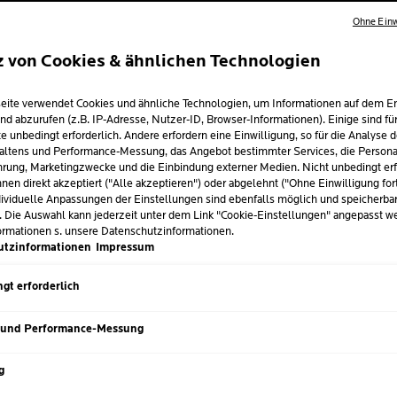
Ohne Einw
VON DERM
z von Cookies & ähnlichen Technologien
EMPFOHL
eite verwendet Cookies und ähnliche Technologien, um Informationen auf dem E
Leichte Gel-Creme
f
nd abzurufen (z.B. IP-Adresse, Nutzer-ID, Browser-Informationen). Einige sind fü
neigende Haut – spen
e unbedingt erforderlich. Andere erfordern eine Einwilligung, so für die Analyse 
Unreinheiten entgeg
altens und Performance-Messung, das Angebot bestimmter Services, die Personal
rung, Marketingzwecke und die Einbindung externer Medien. Nicht unbedingt erf
Anti-Aging- und An
nen direkt akzeptiert ("Alle akzeptieren") oder abgelehnt ("Ohne Einwilligung for
Salicylsäure und Hya
ividuelle Anpassungen der Einstellungen sind ebenfalls möglich und speicherba
Unreinheiten entgege
. Die Auswahl kann jederzeit unter dem Link "Cookie-Einstellungen" angepasst w
ormationen s. unsere Datenschutzinformationen.
Sanfte Gel-Creme m
utzinformationen
Impressum
Zeichen der Hautalte
enthaltenen Thermal
gt erforderlich
Angenehmes Hautg
Textur, die mattieren
 und Performance-Messung
Grundlage eignet.
g