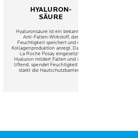
HYALURON-
SÄURE
Hyaluronsäure ist ein bekannter
Anti-Falten-Wirkstoff, der
Feuchtigkeit speichert und die
Kollagenproduktion anregt. Das von
La Roche Posay eingesetzte
Hyaluron mildert Falten und wirkt
liftend, spendet Feuchtigkeit und
stärkt die Hautschutzbarriere.