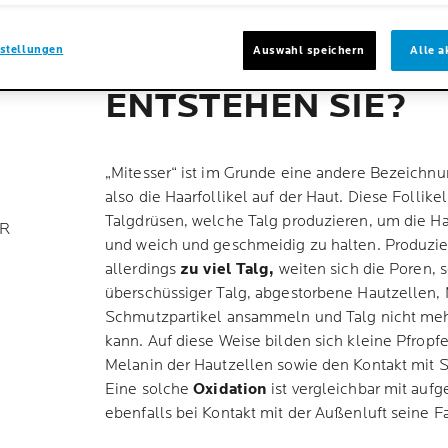
stellungen
Auswahl speichern
Alle a
WAS SIND MITESSE
R
ENTSTEHEN SIE?
„Mitesser“ ist im Grunde eine andere Bezeichnu
also die Haarfollikel auf der Haut. Diese Follike
Talgdrüsen, welche Talg produzieren, um die H
ER
und weich und geschmeidig zu halten. Produzie
allerdings
zu viel Talg,
weiten sich die Poren, s
überschüssiger Talg, abgestorbene Hautzellen
Schmutzpartikel ansammeln und Talg nicht meh
kann. Auf diese Weise bilden sich kleine Pfropfe
Melanin der Hautzellen sowie den Kontakt mit S
Eine solche
Oxidation
ist vergleichbar mit auf
ebenfalls bei Kontakt mit der Außenluft seine F