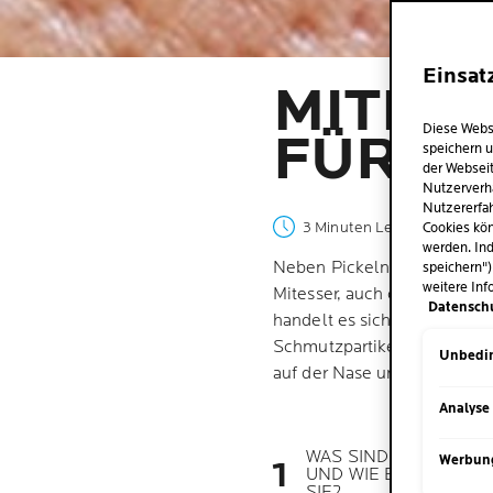
Einsat
MITESS
Diese Webs
FÜR EI
speichern u
der Webseit
Nutzerverh
Nutzererfah
3 Minuten Lesezeit
| 04 Jun
Cookies kön
werden. Ind
Neben Pickeln gehören auch
speichern")
weitere Inf
Mitesser, auch offene Kome
Datensch
handelt es sich dabei jedoc
Schmutzpartikeln angesammel
Unbedin
auf der Nase und den zentra
Analyse
WAS SIND MITESSER
Werbun
UND WIE ENTSTEHEN
SIE?