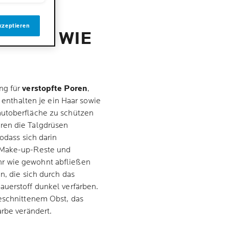
kzeptieren
R UND WIE
ng für
verstopfte Poren
,
l enthalten je ein Haar sowie
autoberfläche zu schützen
ren die Talgdrüsen
odass sich darin
, Make-up-Reste und
r wie gewohnt abfließen
n, die sich durch das
auerstoff dunkel verfärben.
geschnittenem Obst, das
arbe verändert.