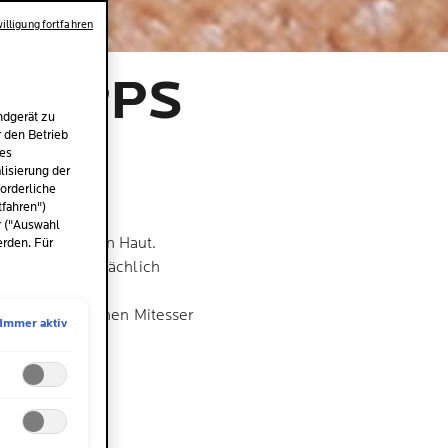
illigung fortfahren
 TIPPS
ndgerät zu
UT
r den Betrieb
des
isierung der
orderliche
tfahren")
r ("Auswahl
 Akne neigenden Haut.
erden. Für
 aussehen. Tatsächlich
Hautzellen und
figsten erscheinen Mitesser
Immer aktiv