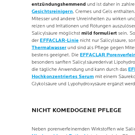
entzündungshemmend
und ist daher in zahlr
Gesichtsreinigern
, Cremes und Gels enthalten
Mitesser und andere Unreinheiten zu wirken und
reizen und Irritationen und Rötungen auszulösen
Salicylsäure möglichst
mild formuliert
sein. So
der
EFFACLAR-Linie
nicht nur Salicylsäure, s
Thermalwasser
und sind als Pflege gegen Mite
bestens geeignet. Die
EFFACLAR Porenverfein
besonders sanften Salicylsäurederivat Lipohydrox
die tägliche Anwendung und kann durch das
EF
Hochkonzentriertes Serum
mit einem Säureko
Glykolsäure und Lypohydroxysäure ergänzt werd
NICHT KOMEDOGENE PFLEGE
Neben porenverfeinernden Wirkstoffen wie Salic