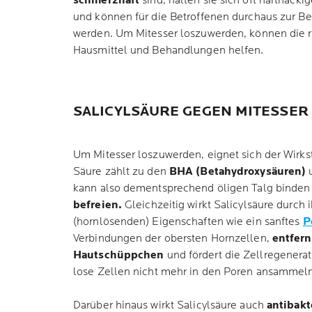
schmerzhaft
sind, halten sie sich oft hartnäcki
und können für die Betroffenen durchaus zur Be
werden. Um Mitesser loszuwerden, können die ri
Hausmittel und Behandlungen helfen.
SALICYLSÄURE GEGEN MITESSER
Um Mitesser loszuwerden, eignet sich der Wirks
Säure zählt zu den
BHA (Betahydroxysäuren)
u
kann also dementsprechend öligen Talg binden
befreien.
Gleichzeitig wirkt Salicylsäure durch 
(hornlösenden) Eigenschaften wie ein sanftes
P
Verbindungen der obersten Hornzellen,
entfer
Hautschüppchen
und fördert die Zellregenera
lose Zellen nicht mehr in den Poren ansammeln
Darüber hinaus wirkt Salicylsäure auch
antibakt