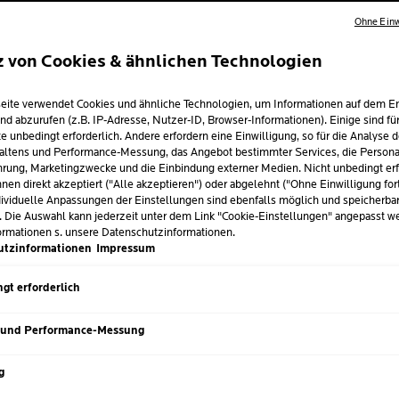
Ohne Einw
z von Cookies & ähnlichen Technologien
ER LOSWERDEN:
eite verwendet Cookies und ähnliche Technologien, um Informationen auf dem E
NE REINERE HA
nd abzurufen (z.B. IP-Adresse, Nutzer-ID, Browser-Informationen). Einige sind fü
e unbedingt erforderlich. Andere erfordern eine Einwilligung, so für die Analyse 
altens und Performance-Messung, das Angebot bestimmter Services, die Personal
rung, Marketingzwecke und die Einbindung externer Medien. Nicht unbedingt erf
i 2025
nen direkt akzeptiert ("Alle akzeptieren") oder abgelehnt ("Ohne Einwilligung for
ividuelle Anpassungen der Einstellungen sind ebenfalls möglich und speicherba
 Mitesser zum typischen Erscheinungsbild einer unreinen, zu
. Die Auswahl kann jederzeit unter dem Link "Cookie-Einstellungen" angepasst w
ormationen s. unsere Datenschutzinformationen.
donen genannt, sind verstopfte Poren, die wie schwarze Punkte
utzinformationen
Impressum
h um blockierte Poren, in denen sich eine Mischung aus Talg, 
t hat, die sich im Kontakt mit Sauerstoff verdunkelt. Am häu
gt erforderlich
len Gesichtsteilen.
 und Performance-Messung
g