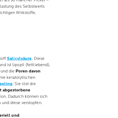
ger als so mancher Pickel –
lastung des Selbstwerts
chtigen Wirkstoffe,
toff
Salicylsäure
. Diese
nd ist lipopil (fettliebend),
 und die
Poren davon
ihre keratolytischen
eeling
: Sie löst die
nt abgestorbene
tion. Dadurch können sich
 und diese verstopfen.
eriell und