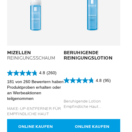
MIZELLEN
BERUHIGENDE
REINIGUNGSSCHAUM
REINIGUNGSLOTION
4.8
(260)
4.8
4.8
(95)
von
181 von 260 Bewertern haben
4.8
5
Produktproben erhalten oder
von
Sternen.
an Werbeaktionen
5
260
teilgenommen
Sternen.
Beruhigende Lotion
Bewertungen
95
Empfindliche Haut
MAKE-UP-ENTFERNER FÜR
Bewertungen
Physiologischer pH-Wert
EMPFINDLICHE HAUT
ONLINE KAUFEN
ONLINE KAUFEN