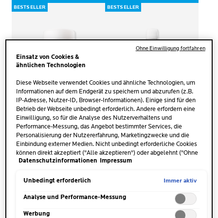
BESTSELLER
BESTSELLER
Ohne Einwilligung fortfahren
Einsatz von Cookies &
ähnlichen Technologien
Diese Webseite verwendet Cookies und ähnliche Technologien, um
Informationen auf dem Endgerät zu speichern und abzurufen (z.B.
IP-Adresse, Nutzer-ID, Browser-Informationen). Einige sind für den
Betrieb der Webseite unbedingt erforderlich. Andere erfordern eine
Einwilligung, so für die Analyse des Nutzerverhaltens und
Performance-Messung, das Angebot bestimmter Services, die
24 STUNDEN
48H DEO
EMPFINDLICHE
Personalisierung der Nutzererfahrung, Marketingzwecke und die
PHYSIOLOGISCHER
HAUT
Einbindung externer Medien. Nicht unbedingt erforderliche Cookies
DEO-ROLL-ON
können direkt akzeptiert ("Alle akzeptieren") oder abgelehnt ("Ohne
Datenschutzinformationen
Impressum
Einwilligung fortfahren") werden. Individuelle Anpassungen der
2.8
(65)
4.8
(97)
2.8
4.8
Einstellungen sind ebenfalls möglich und speicherbar ("Auswahl
von
von
speichern"). Die Auswahl kann jederzeit unter dem Link "Cookie-
Immer aktiv
Unbedingt erforderlich
Empfindliche Haut 24-
Empfindliche Haut 24H Deo-
5
5
Einstellungen" angepasst werden. Für weitere Informationen s.
Stunden-Deoroller Anti-
Creme Anti-Feuchtigkeit Anti-
Sternen.
Sternen.
unsere Datenschutzinformationen.
Analyse und Performance-Messung
Feuchtigkeit Anti-Geruch
Geruch
65
97
Bewertungen
Bewertungen
ONLINE KAUFEN
ONLINE KAUFEN
Werbung