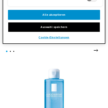
Alle akzeptieren
Auswahl speichern
DEINE OPTIMALE
PFLEGEROUTINE
Cookie-Einstellungen
next