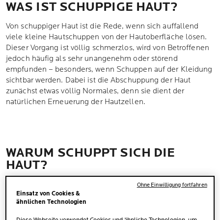
WAS IST SCHUPPIGE HAUT?
Von schuppiger Haut ist die Rede, wenn sich auffallend
viele kleine Hautschuppen von der Hautoberfläche lösen.
Dieser Vorgang ist völlig schmerzlos, wird von Betroffenen
jedoch häufig als sehr unangenehm oder störend
empfunden – besonders, wenn Schuppen auf der Kleidung
sichtbar werden. Dabei ist die Abschuppung der Haut
zunächst etwas völlig Normales, denn sie dient der
natürlichen Erneuerung der Hautzellen.
WARUM SCHUPPT SICH DIE
HAUT?
Die Haut
erneuert sich
etwa alle 28 Tage, wobei sie alte,
Ohne Einwilligung fortfahren
Einsatz von Cookies &
1
abgestorbene Hautzellen abwirft.
Der Prozess läuft jedoch
ähnlichen Technologien
eher unauffällig ab, sodass man davon im Alltag in der