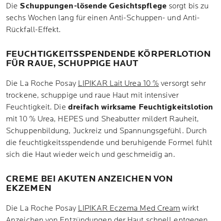
Die
Schuppungen-lösende Gesichtspflege
sorgt bis zu
sechs Wochen lang für einen Anti-Schuppen- und Anti-
Rückfall-Effekt.
FEUCHTIGKEITSSPENDENDE KÖRPERLOTION
FÜR RAUE, SCHUPPIGE HAUT
Die La Roche Posay
LIPIKAR Lait Urea 10 %
versorgt sehr
trockene, schuppige und raue Haut mit intensiver
Feuchtigkeit. Die
dreifach wirksame Feuchtigkeitslotion
mit 10 % Urea, HEPES und Sheabutter mildert Rauheit,
Schuppenbildung, Juckreiz und Spannungsgefühl. Durch
die feuchtigkeitsspendende und beruhigende Formel fühlt
sich die Haut wieder weich und geschmeidig an.
CREME BEI AKUTEN ANZEICHEN VON
EKZEMEN
Die La Roche Posay
LIPIKAR Eczema Med Cream
wirkt
Anzeichen von Entzündungen der Haut schnell entgegen.