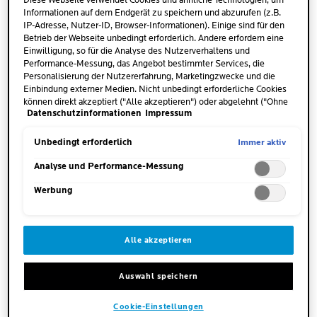
Diese Webseite verwendet Cookies und ähnliche Technologien, um
Regel nichts mitbekommt. Bei schuppiger Haut sind die
Informationen auf dem Endgerät zu speichern und abzurufen (z.B.
abgestorbenen Hautzellen dagegen deutlich sichtbar. Sie
IP-Adresse, Nutzer-ID, Browser-Informationen). Einige sind für den
finden sich sowohl auf der Hautoberfläche als auch auf
Betrieb der Webseite unbedingt erforderlich. Andere erfordern eine
Einwilligung, so für die Analyse des Nutzerverhaltens und
Kleidung, Kissen und anderen Oberflächen. Meist steht die
Performance-Messung, das Angebot bestimmter Services, die
Schuppenbildung mit trockener bis sehr
trockener Haut
in
Personalisierung der Nutzererfahrung, Marketingzwecke und die
Zusammenhang. Es ist aber auch möglich, dass
fettige
Einbindung externer Medien. Nicht unbedingt erforderliche Cookies
können direkt akzeptiert ("Alle akzeptieren") oder abgelehnt ("Ohne
Haut
sich übermässig schuppt.
Datenschutzinformationen
Impressum
Einwilligung fortfahren") werden. Individuelle Anpassungen der
Einstellungen sind ebenfalls möglich und speicherbar ("Auswahl
speichern"). Die Auswahl kann jederzeit unter dem Link "Cookie-
Immer aktiv
Unbedingt erforderlich
Einstellungen" angepasst werden. Für weitere Informationen s.
unsere Datenschutzinformationen.
Analyse und Performance-Messung
WAS SIND TYPISCHE STELLEN
Werbung
FÜR SCHUPPIGE HAUT?
Schuppende Haut kann sich grundsätzlich an jeder Stelle
Alle akzeptieren
des Körpers zeigen. Es gibt jedoch Bereiche, an denen die
Schuppen häufiger auftreten. Dazu zählt das
Gesicht
Auswahl speichern
ebenso wie die
Arme
,
Hände
,
Beine und Füsse
. Der
Grund: die Haut wird stärker beansprucht oder trocknet
Cookie-Einstellungen
schneller aus, weil sie dünner ist oder nur wenig