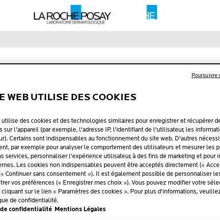
Une collaboration entre
Poursuivre
TE WEB UTILISE DES COOKIES
 utilise des cookies et des technologies similaires pour enregistrer et récupérer d
 sur l'appareil (par exemple, l'adresse IP, l'identifiant de l'utilisateur, les informat
ur). Certains sont indispensables au fonctionnement du site web. D'autres nécessi
t, par exemple pour analyser le comportement des utilisateurs et mesurer les 
ins services, personnaliser l'expérience utilisateur, à des fins de marketing et pour 
Redirection dans 5 secondes
rnes. Les cookies non indispensables peuvent être acceptés directement (« Accep
(« Continuer sans consentement »). Il est également possible de personnaliser l
strer vos préférences (« Enregistrer mes choix »). Vous pouvez modifier votre sélec
liquant sur le lien « Paramètres des cookies ». Pour plus d'informations, veuille
ay.ch. Veuillez noter que vous serez redirigé vers un site we
que de confidentialité.
tenu et auquel notre politique de confidentialité ne s'applique 
de confidentialité
Mentions Légales