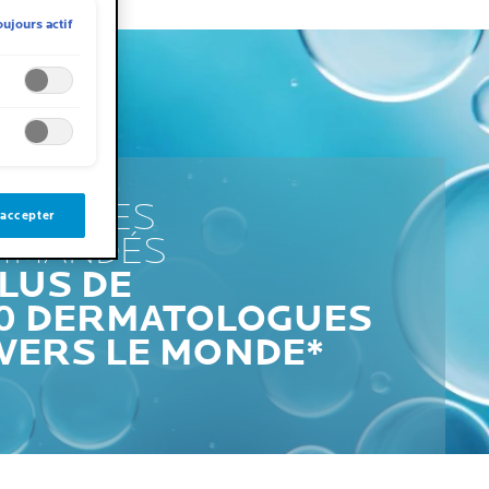
oujours actif
 SOMMES
 accepter
MMANDÉS
LUS DE
00 DERMATOLOGUES
VERS LE MONDE*