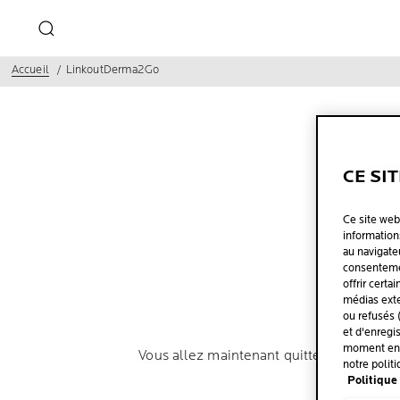
Accueil
LinkoutDerma2Go
CE SI
Ce site web
informations
au navigate
consentemen
offrir certa
médias exte
ou refusés 
et d'enregi
moment en c
Vous allez maintenant quitter larochepos
notre politi
con
Politique 