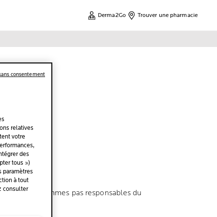
Derma2Go
Trouver une pharmacie
 sans consentement
es
ions relatives
tent votre
performances,
intégrer des
ter tous »)
es paramètres
tion à tout
z consulter
b dont nous ne sommes pas responsables du
pas.