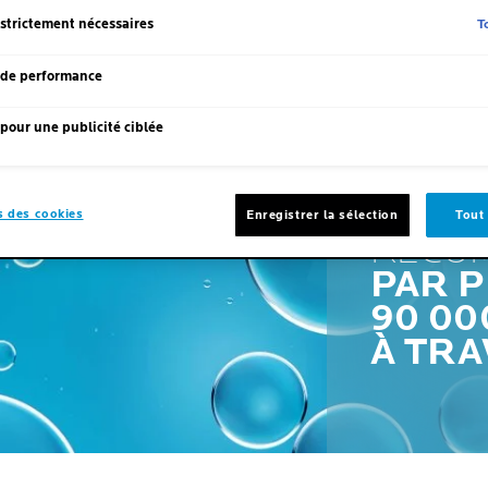
T
 strictement nécessaires
 de performance
pour une publicité ciblée
NOUS
 des cookies
Enregistrer la sélection
Tout
RECO
PAR P
90 0
À TRA