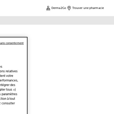
Derma2Go
Trouver une pharmacie
 sans consentement
es
ions relatives
tent votre
performances,
intégrer des
ter tous »)
es paramètres
tion à tout
z consulter