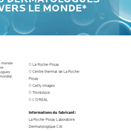
VERS LE MONDE*
e menée
© La Roche-Posay
tre
© Centre thermal de La Roche-
logues
mondial.
Posay
© Getty Images
© Thinkstock
© L'OREAL
Informations du fabricant:
La Roche-Posay Laboratoire
Dermatologique CAI