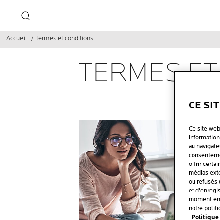
Accueil
termes et conditions
TERMES ET
CE SI
Ce site web
informations
au navigate
consentemen
offrir certa
médias exte
ou refusés 
et d'enregi
moment en c
notre politi
Politique 