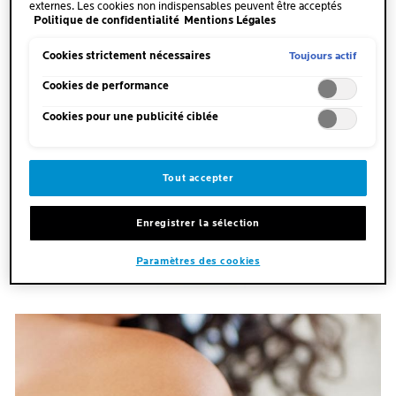
externes. Les cookies non indispensables peuvent être acceptés
Politique de confidentialité
Mentions Légales
directement (« Accepter tous ») ou refusés (« Continuer sans
consentement »). Il est également possible de personnaliser les
paramètres et d'enregistrer vos préférences (« Enregistrer mes choix
Toujours actif
Cookies strictement nécessaires
»). Vous pouvez modifier votre sélection à tout moment en cliquant
sur le lien « Paramètres des cookies ». Pour plus d'informations,
Cookies de performance
veuillez consulter notre politique de confidentialité.
Cookies pour une publicité ciblée
Tout accepter
Enregistrer la sélection
Paramètres des cookies