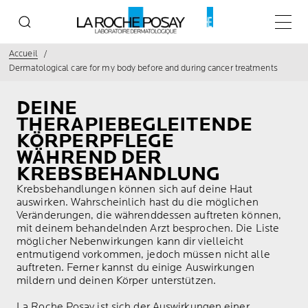
Menu p
Accueil
Dermatological care for my body before and during cancer treatments
DEINE
THERAPIEBEGLEITENDE
KÖRPERPFLEGE
WÄHREND DER
KREBSBEHANDLUNG
Krebsbehandlungen können sich auf deine Haut
auswirken. Wahrscheinlich hast du die möglichen
Veränderungen, die währenddessen auftreten können,
mit deinem behandelnden Arzt besprochen. Die Liste
möglicher Nebenwirkungen kann dir vielleicht
entmutigend vorkommen, jedoch müssen nicht alle
auftreten. Ferner kannst du einige Auswirkungen
mildern und deinen Körper unterstützen.
La Roche Posay ist sich der Auswirkungen einer