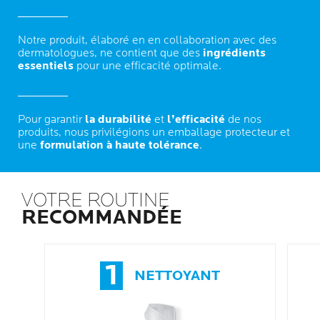
Notre produit, élaboré en en collaboration avec des
dermatologues, ne contient que des
ingrédients
essentiels
pour une efficacité optimale.
Pour garantir
la durabilité
et
l’efficacité
de nos
produits, nous privilégions un emballage protecteur et
une
formulation à haute tolérance
.
VOTRE ROUTINE
RECOMMANDÉE
1
NETTOYANT