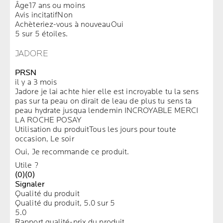
Âge
17 ans ou moins
Avis incitatif
Non
Achèteriez-vous à nouveau
Oui
5 sur 5 étoiles.
JADORE
PRSN
il y a 3 mois
Jadore je lai achte hier elle est incroyable tu la sens
pas sur ta peau on dirait de leau de plus tu sens ta
peau hydrate jusqua lendemin INCROYABLE MERCI
LA ROCHE POSAY
Utilisation du produit
Tous les jours pour toute
occasion, Le soir
Oui, Je recommande ce produit.
Utile ?
(0)
(0)
Signaler
Qualité du produit
Qualité du produit, 5.0 sur 5
5.0
Rapport qualité-prix du produit