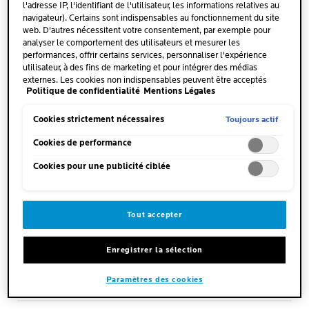
l'adresse IP, l'identifiant de l'utilisateur, les informations relatives au
navigateur). Certains sont indispensables au fonctionnement du site
web. D'autres nécessitent votre consentement, par exemple pour
analyser le comportement des utilisateurs et mesurer les
performances, offrir certains services, personnaliser l'expérience
utilisateur, à des fins de marketing et pour intégrer des médias
externes. Les cookies non indispensables peuvent être acceptés
Politique de confidentialité
Mentions Légales
directement (« Accepter tous ») ou refusés (« Continuer sans
consentement »). Il est également possible de personnaliser les
paramètres et d'enregistrer vos préférences (« Enregistrer mes choix
Toujours actif
Cookies strictement nécessaires
»). Vous pouvez modifier votre sélection à tout moment en cliquant
sur le lien « Paramètres des cookies ». Pour plus d'informations,
Cookies de performance
veuillez consulter notre politique de confidentialité.
Cookies pour une publicité ciblée
QUANTITÉ
Tout accepter
Quantité de la taille d’une
noisette de produit
Enregistrer la sélection
QUAND
Paramètres des cookies
Matin et/ou soir