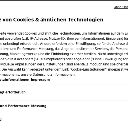
Ohne Einw
z von Cookies & ähnlichen Technologien
SENHAUT: SO FI
eite verwendet Cookies und ähnliche Technologien, um Informationen auf dem E
nd abzurufen (z.B. IP-Adresse, Nutzer-ID, Browser-Informationen). Einige sind fü
E GEEIGNETE
e unbedingt erforderlich. Andere erfordern eine Einwilligung, so für die Analyse 
altens und Performance-Messung, das Angebot bestimmter Services, die Personal
rung, Marketingzwecke und die Einbindung externer Medien. Nicht unbedingt erf
FLEGE
nen direkt akzeptiert ("Alle akzeptieren") oder abgelehnt ("Ohne Einwilligung for
ividuelle Anpassungen der Einstellungen sind ebenfalls möglich und speicherba
. Die Auswahl kann jederzeit unter dem Link "Cookie-Einstellungen" angepasst w
ormationen s. unsere Datenschutzinformationen.
uar 2025
utzinformationen
Impressum
gangssprachlich eine
Verhornungsstörung
bezeichnet, bei de
gt erforderlich
en bilden. Das ist für viele Betroffene vor allem ein kosmetis
kreten Ursachen und wie du mit einer geeigneten Hautpflege de
 und Performance-Messung
g