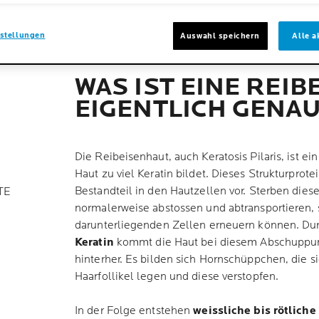
?
stellungen
Auswahl speichern
Alle a
WAS IST EINE REI
EIGENTLICH GENA
Die Reibeisenhaut, auch Keratosis Pilaris, ist e
Haut zu viel Keratin bildet. Dieses Strukturprot
Bestandteil in den Hautzellen vor. Sterben diese
TE
normalerweise abstossen und abtransportieren, 
darunterliegenden Zellen erneuern können. Du
Keratin
kommt die Haut bei diesem Abschuppun
hinterher. Es bilden sich Hornschüppchen, die s
Haarfollikel legen und diese verstopfen.
In der Folge entstehen
weissliche bis rötlich