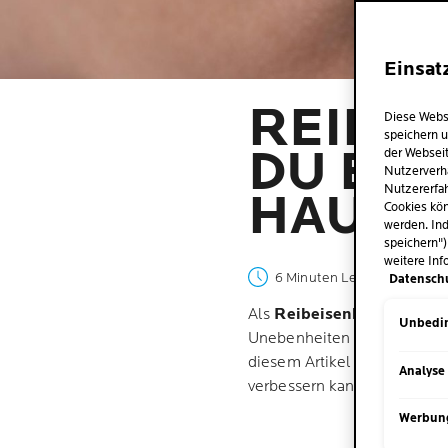
Einsat
REIBEI
Diese Webs
speichern u
DU EIN
der Webseit
Nutzerverh
Nutzererfah
HAUTP
Cookies kön
werden. Ind
speichern")
weitere Inf
6 Minuten Lesezeit
| 10 Jan
Datensch
Als
Reibeisenhaut
wird um
Unbedin
Unebenheiten und raue Stell
diesem Artikel auf die kon
Analyse
verbessern kannst.
Werbun