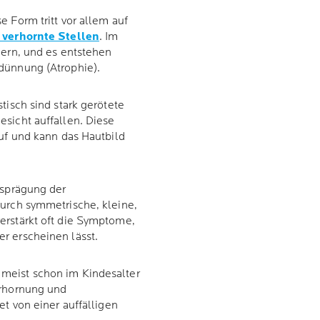
e Form tritt vor allem auf
 verhornte Stellen
. Im
dern, und es entstehen
dünnung (Atrophie).
tisch sind stark gerötete
sicht auffallen. Diese
auf und kann das Hautbild
usprägung der
durch symmetrische, kleine,
erstärkt oft die Symptome,
r erscheinen lässt.
 meist schon im Kindesalter
erhornung und
et von einer auffälligen