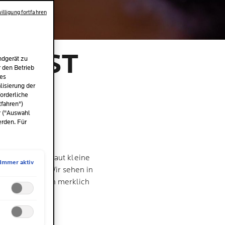
illigung fortfahren
NDEST
ndgerät zu
r den Betrieb
des
isierung der
orderliche
tfahren")
r ("Auswahl
erden. Für
r sich auf der Haut kleine
Immer aktiv
ches Problem. Wir sehen in
in Hautanliegen merklich