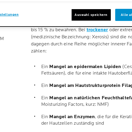
stellungen
Normalerweise besitzt die Haut eine natürliche B
Auswahl speichern
Alle a
Umwelteinflüssen zu schützen und einen Feucht
bis 15 % zu bewahren. Bei
trockener
oder extre
(medizinische Bezeichnung: Xerosis) sind die 
EM
dagegen durch eine Reihe möglicher innerer Fak
zählen:
Ein
Mangel an epidermalen Lipiden
(Cer
Fettsäuren), die für eine intakte Hautoberfl
Ein
Mangel am Hautstrukturprotein Fila
Ein
Mangel an natürlichen Feuchthaltef
Moisturizing Factors, kurz: NMF)
Ein
Mangel an Enzymen
, die für die Kera
der Hautzellen zuständig sind