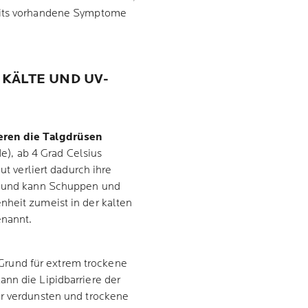
reits vorhandene Symptome
KÄLTE UND UV-
eren die Talgdrüsen
e), ab 4 Grad Celsius
ut verliert dadurch ihre
us und kann Schuppen und
nheit zumeist in der kalten
enannt.
Grund für extrem trockene
nn die Lipidbarriere der
er verdunsten und trockene