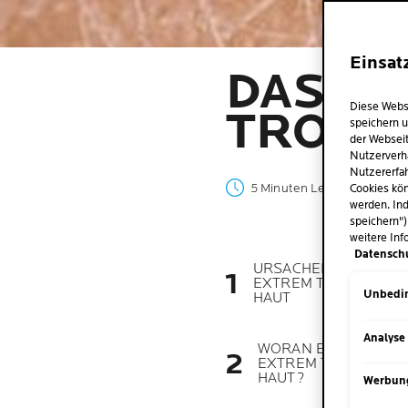
Einsat
DAS HI
Diese Webs
TROCK
speichern u
der Webseit
Nutzerverh
Nutzererfah
5 Minuten Lesezeit
| 22 Ok
Cookies kön
werden. Ind
speichern")
weitere Inf
Datensch
URSACHEN VON
EXTREM TROCKENER
Unbedin
HAUT
Analyse
WORAN ERKENNE IC
EXTREM TROCKENE
HAUT?
Werbun