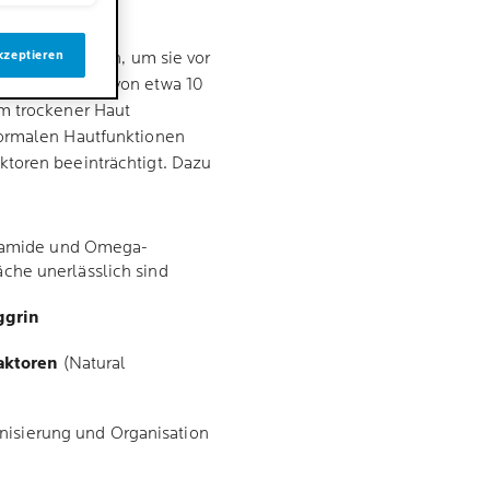
arrierefunktion, um sie vor
kzeptieren
igkeitsgehalt von etwa 10
m trockener Haut
normalen Hautfunktionen
toren beeinträchtigt. Dazu
amide und Omega-
äche unerlässlich sind
ggrin
aktoren
(Natural
tinisierung und Organisation