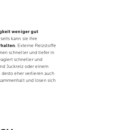
gkeit weniger gut
eits kann sie ihre
rhalten
. Externe Reizstoffe
en schneller und tiefer in
eagiert schneller und
und Juckreiz oder einem
 desto eher verlieren auch
usammenhalt und lösen sich