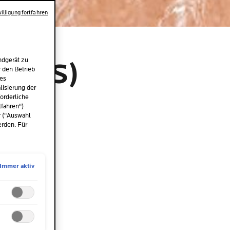
illigung fortfahren
ndgerät zu
OSIS)
r den Betrieb
des
isierung der
orderliche
tfahren")
r ("Auswahl
erden. Für
Immer aktiv
XTREM