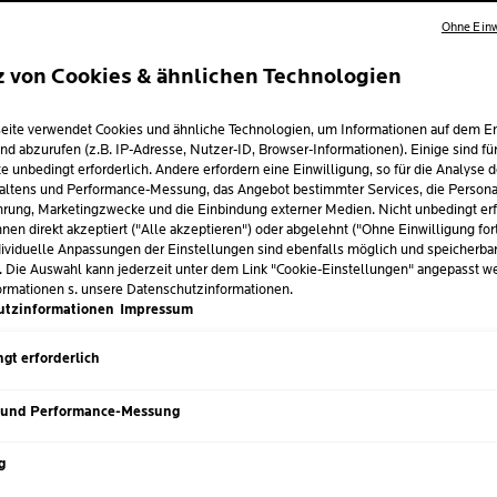
Ohne Einw
z von Cookies & ähnlichen Technologien
LFT BEI EXTREM
eite verwendet Cookies und ähnliche Technologien, um Informationen auf dem E
ENER HAUT (XER
nd abzurufen (z.B. IP-Adresse, Nutzer-ID, Browser-Informationen). Einige sind fü
e unbedingt erforderlich. Andere erfordern eine Einwilligung, so für die Analyse 
altens und Performance-Messung, das Angebot bestimmter Services, die Personal
rung, Marketingzwecke und die Einbindung externer Medien. Nicht unbedingt erf
tober 2025
nen direkt akzeptiert ("Alle akzeptieren") oder abgelehnt ("Ohne Einwilligung for
ividuelle Anpassungen der Einstellungen sind ebenfalls möglich und speicherba
. Die Auswahl kann jederzeit unter dem Link "Cookie-Einstellungen" angepasst w
ormationen s. unsere Datenschutzinformationen.
utzinformationen
Impressum
gt erforderlich
 und Performance-Messung
H
URSACHEN VON E
g
TROCKENER HAUT