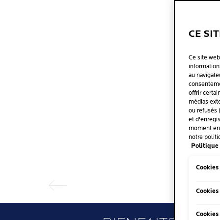
CE SI
Ce site web
informations
au navigate
consentemen
offrir certa
médias exte
ou refusés 
et d'enregi
moment en c
notre politi
Panneau précédent
Politique 
Cookies
Cookies
Cookies 