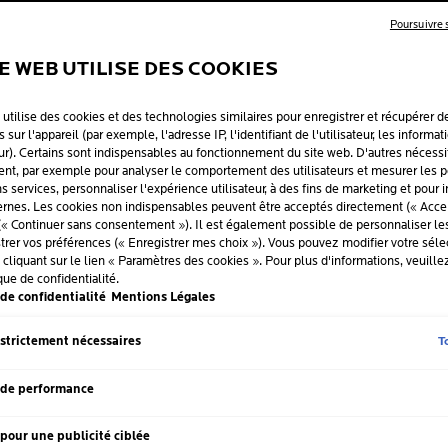
Poursuivre
RECOMMA
TE WEB UTILISE DES COOKIES
LES DERMA
 utilise des cookies et des technologies similaires pour enregistrer et récupérer d
 sur l'appareil (par exemple, l'adresse IP, l'identifiant de l'utilisateur, les informat
La surexposition au s
ur). Certains sont indispensables au fonctionnement du site web. D'autres nécessi
les jeunes enfants à 
t, par exemple pour analyser le comportement des utilisateurs et mesurer les 
Ne restez pas trop l
ins services, personnaliser l'expérience utilisateur, à des fins de marketing et pour 
utilisez un produit de
rnes. Les cookies non indispensables peuvent être acceptés directement (« Accep
une protection à 100 
(« Continuer sans consentement »). Il est également possible de personnaliser l
strer vos préférences (« Enregistrer mes choix »). Vous pouvez modifier votre sélec
Convient pour les pe
liquant sur le lien « Paramètres des cookies ». Pour plus d'informations, veuille
que de confidentialité.
Testé sous contrôle 
de confidentialité
Mentions Légales
T
 strictement nécessaires
Volum
CAPACITÉ
200 m
Panneau suivant
 de performance
pour une publicité ciblée