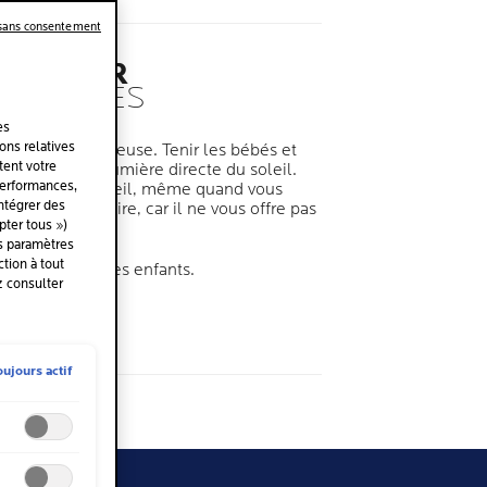
 sans consentement
NDÉ PAR
TOLOGUES
es
ions relatives
oleil est dangereuse. Tenir les bébés et
tent votre
distance de la lumière directe du soleil.
performances,
ongtemps au soleil, même quand vous
intégrer des
 protection solaire, car il ne vous offre pas
ter tous »)
% .
es paramètres
tion à tout
aux sensibles des enfants.
z consulter
dermatologique.
oujours actif
e
l