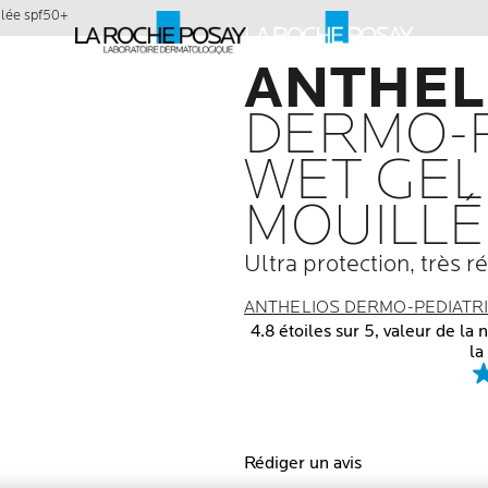
llée spf50+
ANTHEL
DERMO-P
WET GEL
MOUILLÉ
Ultra protection, très ré
ANTHELIOS DERMO-PEDIATRI
4.8 étoiles sur 5, valeur de la no
la
Rédiger un avis