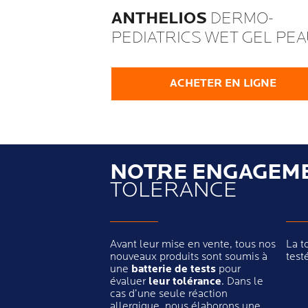
ANTHELIOS
DERMO-
PEDIATRICS WET GEL PEA
MOUILLÉE SPF50+
ACHETER EN LIGNE
NOTRE ENGAGEM
TOLÉRANCE
Avant leur mise en vente, tous nos
La t
nouveaux produits sont soumis à
test
une
batterie de tests
pour
évaluer
leur tolérance
. Dans le
cas d’une seule réaction
allergique, nous élaborons une