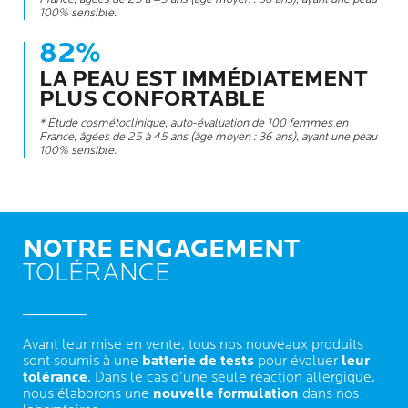
100% sensible.
82%
LA PEAU EST IMMÉDIATEMENT
PLUS CONFORTABLE
* Étude cosmétoclinique, auto-évaluation de 100 femmes en
France, âgées de 25 à 45 ans (âge moyen : 36 ans), ayant une peau
100% sensible.
NOTRE ENGAGEMENT
TOLÉRANCE
Avant leur mise en vente, tous nos nouveaux produits
sont soumis à une
batterie de tests
pour évaluer
leur
tolérance
. Dans le cas d’une seule réaction allergique,
nous élaborons une
nouvelle formulation
dans nos