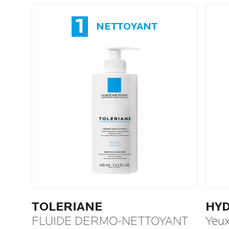
1
NETTOYANT
TOLERIANE
HY
FLUIDE DERMO-NETTOYANT
Yeu