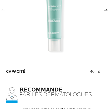
Lien
sur
Panneau suivant
la
même
page.
Volume
CAPACITÉ
40 ml
RECOMMANDÉ
PAR LES DERMATOLOGUES