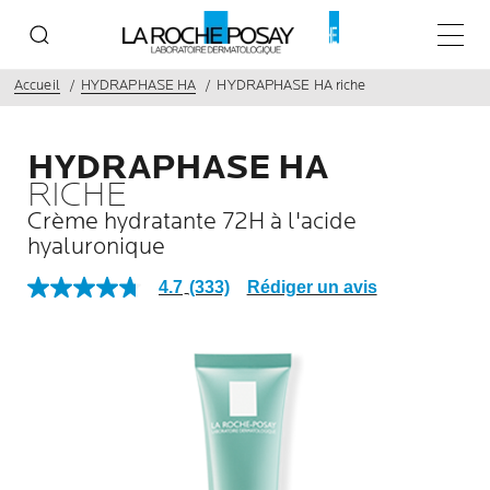
Menu p
Accueil
HYDRAPHASE HA
HYDRAPHASE HA riche
HYDRAPHASE HA
RICHE
Crème hydratante 72H à l'acide
hyaluronique
Rédiger un avis
4.7
(333)
4.7
étoiles
sur
5,
valeur
de
la
note
moyenne.
Panneau précédent
Read
333
Reviews.