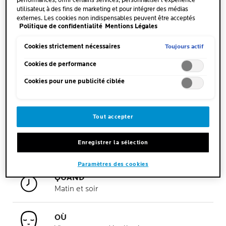
performances, offrir certains services, personnaliser l'expérience
utilisateur, à des fins de marketing et pour intégrer des médias
externes. Les cookies non indispensables peuvent être acceptés
Politique de confidentialité
Mentions Légales
directement (« Accepter tous ») ou refusés (« Continuer sans
consentement »). Il est également possible de personnaliser les
paramètres et d'enregistrer vos préférences (« Enregistrer mes choix
Toujours actif
Cookies strictement nécessaires
»). Vous pouvez modifier votre sélection à tout moment en cliquant
sur le lien « Paramètres des cookies ». Pour plus d'informations,
Cookies de performance
veuillez consulter notre politique de confidentialité.
Cookies pour une publicité ciblée
Tout accepter
QUANTITÉ
Appliquer la quantité de la
Enregistrer la sélection
taille d'une noisette
Paramètres des cookies
QUAND
Matin et soir
OÙ