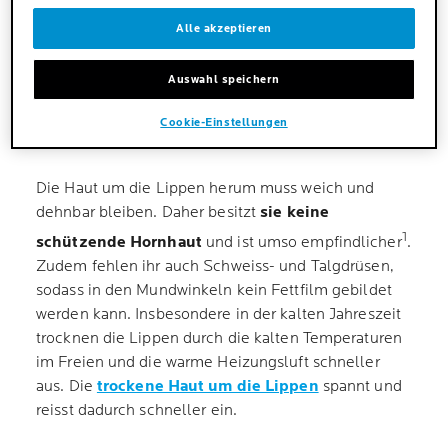
Grunderkrankung auf oder sind jahreszeitlich
Alle akzeptieren
bedingt.
Auswahl speichern
IM WINTER KOMMT ES OFT ZU
Cookie-Einstellungen
EINGERISSENEN MUNDWINKELN
Die Haut um die Lippen herum muss weich und
dehnbar bleiben. Daher besitzt
sie keine
1
schützende Hornhaut
und ist umso empfindlicher
.
Zudem fehlen ihr auch Schweiss- und Talgdrüsen,
sodass in den Mundwinkeln kein Fettfilm gebildet
werden kann. Insbesondere in der kalten Jahreszeit
trocknen die Lippen durch die kalten Temperaturen
im Freien und die warme Heizungsluft schneller
aus. Die
trockene Haut um die Lippen
spannt und
reisst dadurch schneller ein.