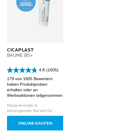
CICAPLAST
BAUME B5+
4.8
(1605)
4.8
von
179 von 1605 Bewertern
5
haben Produktproben
Sternen.
erhalten oder an
1605
Werbeaktionen teilgenommen
Bewertungen
Reparierender &
beruhigender Balsam für
geschädigte und irritierte
Haut
ONLINE KAUFEN