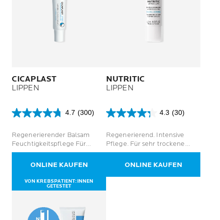
CICAPLAST
NUTRITIC
LIPPEN
LIPPEN
4.7
(300)
4.3
(30)
4.7
4.3
von
von
Regenerierender Balsam
Regenerierend. Intensive
5
5
Feuchtigkeitspflege Für
Pflege. Für sehr trockene
Sternen.
Sternen.
gereizte Lippen
Lippen.
300
30
Bewertungen
Bewertungen
ONLINE KAUFEN
ONLINE KAUFEN
VON KREBSPATIENT:INNEN
GETESTET