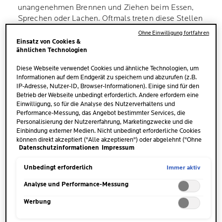
unangenehmen Brennen und Ziehen beim Essen,
Sprechen oder Lachen. Oftmals treten diese Stellen
immer wieder auf und heilen nur schwer wieder ab.
Ohne Einwilligung fortfahren
Umso wichtiger ist es, dass du dieses Hautanliegen
Einsatz von Cookies &
ähnlichen Technologien
schnell in den Griff bekommst.
Diese Webseite verwendet Cookies und ähnliche Technologien, um
Informationen auf dem Endgerät zu speichern und abzurufen (z.B.
IP-Adresse, Nutzer-ID, Browser-Informationen). Einige sind für den
Betrieb der Webseite unbedingt erforderlich. Andere erfordern eine
Einwilligung, so für die Analyse des Nutzerverhaltens und
Performance-Messung, das Angebot bestimmter Services, die
Personalisierung der Nutzererfahrung, Marketingzwecke und die
DAS IST DIE URSACHE FÜR
Einbindung externer Medien. Nicht unbedingt erforderliche Cookies
EINGERISSENE
können direkt akzeptiert ("Alle akzeptieren") oder abgelehnt ("Ohne
MUNDWINKEL
Datenschutzinformationen
Impressum
Einwilligung fortfahren") werden. Individuelle Anpassungen der
Einstellungen sind ebenfalls möglich und speicherbar ("Auswahl
speichern"). Die Auswahl kann jederzeit unter dem Link "Cookie-
Immer aktiv
Unbedingt erforderlich
Einstellungen" angepasst werden. Für weitere Informationen s.
Die
Haut um die Mundwinkel
herum ist besonders
unsere Datenschutzinformationen.
Analyse und Performance-Messung
dünn und sensibel
. Daher ist sie auch anfällig für
Werbung
Störungen. Eingerissene Mundwinkel können viele
Ursachen haben. Sie treten sowohl als Folge einer