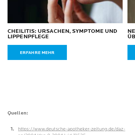
CHEILITIS: URSACHEN, SYMPTOME UND
NE
LIPPENPFLEGE
ÜB
ERFAHRE MEHR
Quellen:
https://www.deutsche-apotheker-zeitung.de/daz-