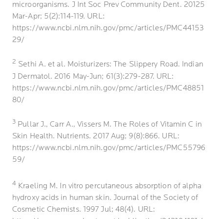
microorganisms. J Int Soc Prev Community Dent. 20125
Mar-Apr; 5(2):114-119. URL:
https://www.ncbi.nlm.nih.gov/pmc/articles/PMC44153
29/
2
Sethi A. et al. Moisturizers: The Slippery Road. Indian
J Dermatol. 2016 May-Jun; 61(3):279-287. URL:
https://www.ncbi.nlm.nih.gov/pmc/articles/PMC48851
80/
3
Pullar J., Carr A., Vissers M. The Roles of Vitamin C in
Skin Health. Nutrients. 2017 Aug; 9(8):866. URL:
https://www.ncbi.nlm.nih.gov/pmc/articles/PMC55796
59/
4
Kraeling M. In vitro percutaneous absorption of alpha
hydroxy acids in human skin. Journal of the Society of
Cosmetic Chemists. 1997 Jul; 48(4). URL: