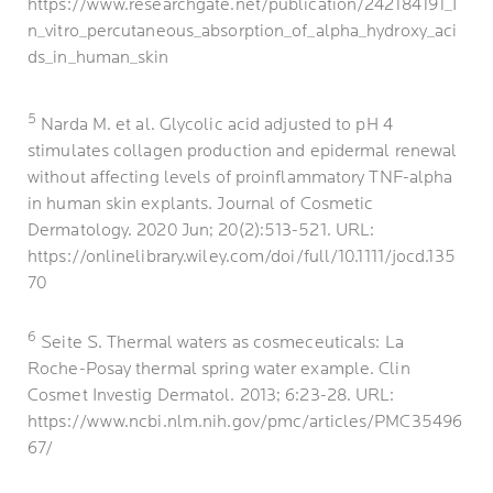
https://www.researchgate.net/publication/242184191_I
n_vitro_percutaneous_absorption_of_alpha_hydroxy_aci
ds_in_human_skin
5
Narda M. et al. Glycolic acid adjusted to pH 4
stimulates collagen production and epidermal renewal
without affecting levels of proinflammatory TNF-alpha
in human skin explants. Journal of Cosmetic
Dermatology. 2020 Jun; 20(2):513-521. URL:
https://onlinelibrary.wiley.com/doi/full/10.1111/jocd.135
70
6
Seite S. Thermal waters as cosmeceuticals: La
Roche-Posay thermal spring water example. Clin
Cosmet Investig Dermatol. 2013; 6:23-28. URL:
https://www.ncbi.nlm.nih.gov/pmc/articles/PMC35496
67/