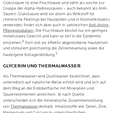
Glykolsäure ist eine Fruchtsäure und zählt als solche zur
Gruppe der Alpha-Hydroxysäuren – auch bekannt als AHA-
Säuren. Glykolsäure wird vor allem als Wirkstoff für
chemische Peelings bei Hautärzten und in Kosmetikstudios
verwendet, findet sich aber auch in zahlreichen
Anti-Aging-
Pflegeprodukten
. Die Fruchtsäure besitzt nur ein geringes
molekulares Gewicht und kann so tief in die Epidermis
4
einziehen.
Dort löst sie effektiv abgestorbene Hautzellen
und stimuliert gleichzeitig die Zellerneuerung sowie die
5
hauteigene Kollagenbildung.
GLYCERIN UND THERMALWASSER
Als Thermalwasser wird Quellwasser bezeichnet, dass
unterirdisch auf natürliche Weise erhitzt wird und sich auf
dem Weg an die Erdoberfläche mit Mineralien und
Spurenelementen anreichert. Je nach Quelle
unterscheidet sich die mineralische Zusammensetzung
von
Thermalwasser
deshalb. Inhaltsstoffe wie Selen, Zink,
Magnesium und Calcium in unterschiedlichen