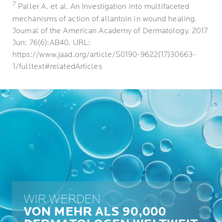
7
Paller A. et al. An Investigation into multifaceted
mechanisms of action of allantoin in wound healing.
Journal of the American Academy of Dermatology. 2017
Jun; 76(6):AB40. URL:
https://www.jaad.org/article/S0190-9622(17)30663-
1/fulltext#relatedArticles
WIR WERDEN
VON MEHR ALS 90,000