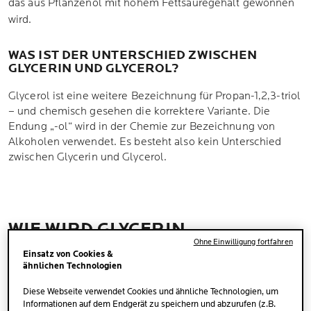
das aus Pflanzenöl mit hohem Fettsäuregehalt gewonnen
wird.
WAS IST DER UNTERSCHIED ZWISCHEN
GLYCERIN UND GLYCEROL?
Glycerol ist eine weitere Bezeichnung für Propan-1,2,3-triol
– und chemisch gesehen die korrektere Variante. Die
Endung „-ol“ wird in der Chemie zur Bezeichnung von
Alkoholen verwendet. Es besteht also kein Unterschied
zwischen Glycerin und Glycerol.
WIE WIRD GLYCERIN
VERWENDET?
Ohne Einwilligung fortfahren
Einsatz von Cookies &
ähnlichen Technologien
Glycerin hat verschiedene Verwendungszwecke in
unterschiedlichen Bereichen:
Diese Webseite verwendet Cookies und ähnliche Technologien, um
Informationen auf dem Endgerät zu speichern und abzurufen (z.B.