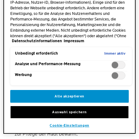
IP-Adresse, Nutzer-ID, Browser-Informationen). Einige sind für den
Es ist als Zusatzstoff in Schmierstoffen und
Betrieb der Webseite unbedingt erforderlich. Andere erfordern eine
Einwilligung, so für die Analyse des Nutzerverhaltens und
Weichmachern enthalten, aber auch in bestimmten
Performance-Messung, das Angebot bestimmter Services, die
Lebensmitteln.
Personalisierung der Nutzererfahrung, Marketingzwecke und die
Einbindung externer Medien. Nicht unbedingt erforderliche Cookies
Dank seines süßlichen Geschmacks wird Glycerin von
können direkt akzeptiert ("Alle akzeptieren") oder abgelehnt ("Ohne
der Lebensmittelindustrie als Süßungsmittel
Datenschutzinformationen
Impressum
Einwilligung fortfahren") werden. Individuelle Anpassungen der
Einstellungen sind ebenfalls möglich und speicherbar ("Auswahl
benutzt.
speichern"). Die Auswahl kann jederzeit unter dem Link "Cookie-
Immer aktiv
Unbedingt erforderlich
Einstellungen" angepasst werden. Für weitere Informationen s.
Als Lebensmittelzusatzstoff ist Glycerin unter der
unsere Datenschutzinformationen.
Analyse und Performance-Messung
Bezeichnung E 422 zugelassen.
Werbung
Durch seine wasserbindenden Eigenschaften dient der
Zuckeralkohol auch als Feuchthaltemittel.
Alle akzeptieren
Die Medizin setzt ebenfalls häufig Glycerin ein. So ist
es beispielsweise Bestandteil vieler Medikamente.
Auswahl speichern
Darüber hinaus ist Glycerin für die Verwendung in der
Cookie-Einstellungen
Kosmetik bekannt und hat sich als effektiver Wirkstoff
zur Pflege der Haut bewährt.