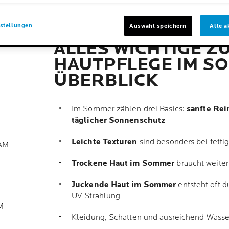
CK
stellungen
Auswahl speichern
Alle a
ALLES WICHTIGE Z
HAUTPFLEGE IM S
ÜBERBLICK
Im Sommer zählen drei
Basics
:
sanfte Rei
täglicher Sonnenschutz
Leichte Texturen
sind besonders bei fett
AM
Trockene Haut im Sommer
braucht weiter
Juckende Haut im Sommer
entsteht oft d
UV-Strahlung
M
Kleidung, Schatten und ausreichend Wasse