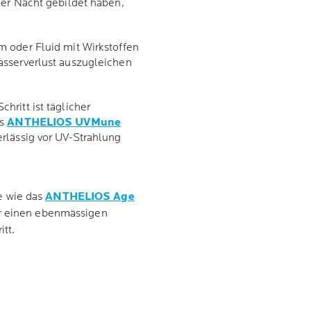
ber Nacht gebildet haben,
m oder Fluid mit Wirkstoffen
asserverlust auszugleichen
chritt ist täglicher
as
ANTHELIOS UVMune
erlässig vor UV-Strahlung
e wie das
ANTHELIOS
Age
r einen ebenmässigen
tt.