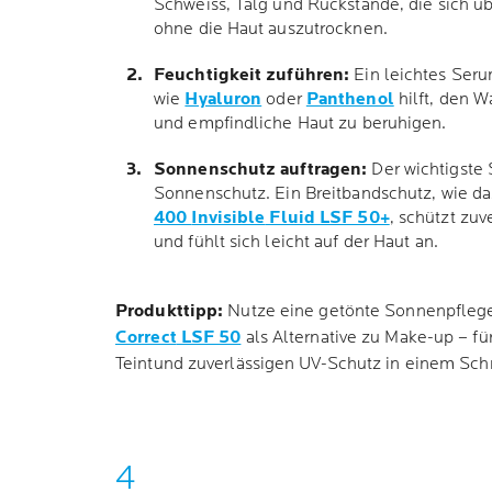
Schweiss, Talg und Rückstände, die sich ü
ohne die Haut auszutrocknen.
Feuchtigkeit zuführen:
Ein leichtes Seru
wie
Hyaluron
oder
Panthenol
hilft, den W
und empfindliche Haut zu beruhigen.
Sonnenschutz auftragen:
Der wichtigste S
Sonnenschutz. Ein Breitbandschutz, wie d
400
Invisible
Fluid LSF 50+
, schützt zuv
und fühlt sich leicht auf der Haut an.
Produkttipp:
Nutze eine getönte Sonnenpfleg
Correct
LSF 50
als Alternative zu
Make-up
– fü
Teint
und zuverlässigen UV-Schutz in einem Schri