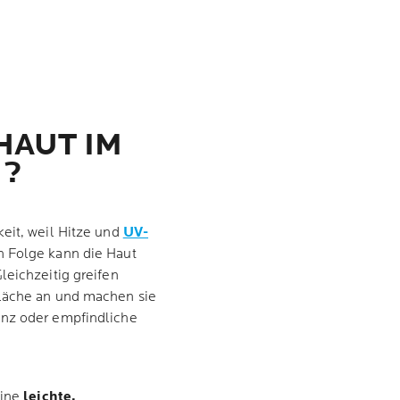
HAUT IM
H?
eit, weil Hitze und
UV-
n Folge kann die Haut
leichzeitig greifen
fläche an und machen sie
anz oder empfindliche
eine
leichte,