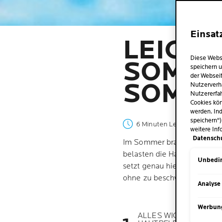
Einsat
LEICHT
Diese Webs
SOMMER
speichern u
der Webseit
SOMME
Nutzerverh
Nutzererfah
Cookies kön
werden. Ind
speichern")
6 Minuten Lesezeit
| 13 Juli
weitere Inf
Datensch
Im Sommer braucht deine H
belasten die Hautschutzbarr
Unbedin
setzt genau hier an: Sie sch
ohne zu beschweren.
Analyse
Werbun
ALLES WICHTIGE ZUR