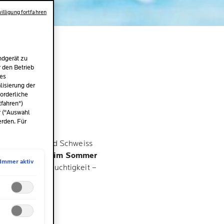
illigung fortfahren
IM
ndgerät zu
INE
r den Betrieb
des
isierung der
orderliche
tfahren")
r ("Auswahl
erden. Für
hlung, Hitze und Schweiss
ige
Hautpflege im Sommer
Immer aktiv
t gezielt mit Feuchtigkeit –