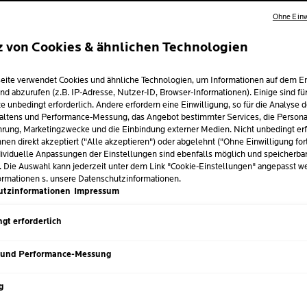
Ohne Einw
z von Cookies & ähnlichen Technologien
E HAUTPFLEGE 
eite verwendet Cookies und ähnliche Technologien, um Informationen auf dem E
: SO SIEHT DE
nd abzurufen (z.B. IP-Adresse, Nutzer-ID, Browser-Informationen). Einige sind fü
e unbedingt erforderlich. Andere erfordern eine Einwilligung, so für die Analyse 
RROUTINE AUS
altens und Performance-Messung, das Angebot bestimmter Services, die Personal
rung, Marketingzwecke und die Einbindung externer Medien. Nicht unbedingt erf
nen direkt akzeptiert ("Alle akzeptieren") oder abgelehnt ("Ohne Einwilligung for
ividuelle Anpassungen der Einstellungen sind ebenfalls möglich und speicherba
. Die Auswahl kann jederzeit unter dem Link "Cookie-Einstellungen" angepasst w
 2026
ormationen s. unsere Datenschutzinformationen.
utzinformationen
Impressum
aut vor allem zwei Dinge:
Schutz und Balance
. Denn UV-Stra
iere und bringen sie schnell aus dem Gleichgewicht. Die richt
gt erforderlich
ützt zuverlässig vor äusseren Einflüssen und versorgt deine Hau
 und Performance-Messung
g