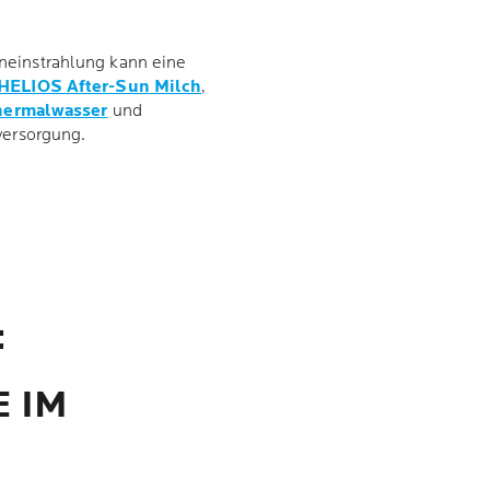
neinstrahlung kann eine
HELIOS
After-Sun
Milch
,
hermalwasser
und
versorgung.
:
 IM