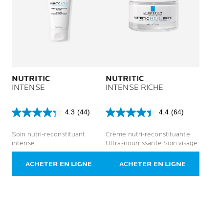
NUTRITIC
NUTRITIC
INTENSE
INTENSE RICHE
4.3
(44)
4.4
(64)
4.3
4.4
sur
sur
Soin nutri-reconstituant
Crème nutri-reconstituante
5
5
intense
Ultra-nourrissante Soin visage
étoiles.
étoiles.
44
64
avis
avis
ACHETER EN LIGNE
ACHETER EN LIGNE