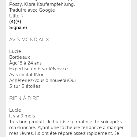
Posay. Klare Kaufempfehlung.
Traduire avec Google
Utile ?
(4)
(3)
Signaler
AVIS MONDIAUX
Lucie
Bordeaux
Âge
18 à 24 ans
Expertise en beauté
Novice
Avis incitatif
Non
Achèteriez-vous à nouveau
Oui
5 sur 5 étoiles.
RIEN À DIRE
Lucie
il y a 9 mois
Très bon produit. Je l'utilise le matin et le soir après
ma skincare. Ayant une fâcheuse tendance a manger
mes lèvres, ils ont été réparé assez rapidement. Je