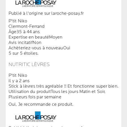
Publié à l'origine sur laroche-posay.fr
P'tit Niko
Clermont-Ferrand
Âge
35 à 44 ans
Expertise en beauté
Moyen
Avis incitatif
Non
Achèteriez-vous à nouveau
Oui
5 sur 5 étoiles.
NUTRITIC LÈVRES
P'tit Niko
il y a 2 ans
Stick à lèvres très agréable !! Et fonctionne super bien.
Utilisation du produit
Tous les jours Matin et Soir,
Plusieurs fois par semaine
Oui, Je recommande ce produit.