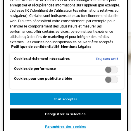
Ce site web utilise des cookies et des technologies similaires pour
Triple action :
enregistrer et récupérer des informations sur l'appareil (par exemple,
1. Aide à stimuler la synthèse lipidique des lèvres
l'adresse IP, l'identifiant de l'utilisateur, les informations relatives au
2. Aide à stimuler la synthèse du facteur d'hydratation
navigateur). Certains sont indispensables au fonctionnement du site
naturelle
web. D'autres nécessitent votre consentement, par exemple pour
3. Renforce la structure cellulaire des lèvres
analyser le comportement des utilisateurs et mesurer les
=Résultat : la fonction barrière de la peau est restaurée
performances, offrir certains services, personnaliser l'expérience
utilisateur, à des fins de marketing et pour intégrer des médias
externes. Les cookies non indispensables peuvent être acceptés
VOIR TOUS LES INGRÉDIENTS
Politique de confidentialité
Mentions Légales
directement (« Accepter tous ») ou refusés (« Continuer sans
consentement »). Il est également possible de personnaliser les
paramètres et d'enregistrer vos préférences (« Enregistrer mes choix
Toujours actif
Cookies strictement nécessaires
»). Vous pouvez modifier votre sélection à tout moment en cliquant
sur le lien « Paramètres des cookies ». Pour plus d'informations,
Cookies de performance
veuillez consulter notre politique de confidentialité.
Cookies pour une publicité ciblée
C'EST PROUVÉ
Tout accepter
Confort retrouvé : 94 %
Protection renforcée contre
Enregistrer la sélection
les agressions climatiques :
Paramètres des cookies
87 %