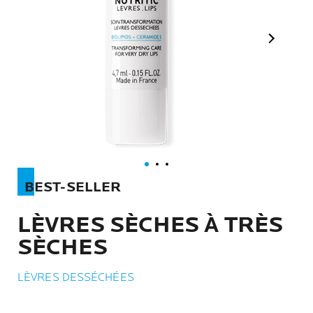
Panneau s
BEST-SELLER
LÈVRES SÈCHES À TRÈS
SÈCHES
LÈVRES DESSÉCHÉES