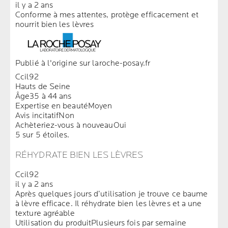
il y a 2 ans
Conforme à mes attentes, protège efficacement et
nourrit bien les lèvres
Publié à l'origine sur laroche-posay.fr
Ccil92
Hauts de Seine
Âge
35 à 44 ans
Expertise en beauté
Moyen
Avis incitatif
Non
Achèteriez-vous à nouveau
Oui
5 sur 5 étoiles.
RÉHYDRATE BIEN LES LÈVRES
Ccil92
il y a 2 ans
Après quelques jours d’utilisation je trouve ce baume
à lèvre efficace. Il réhydrate bien les lèvres et a une
texture agréable
Utilisation du produit
Plusieurs fois par semaine