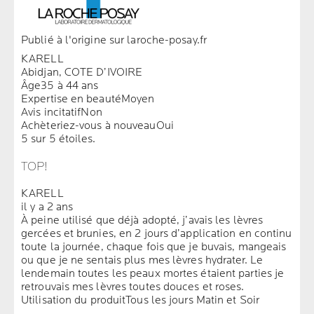
Publié à l'origine sur laroche-posay.fr
KARELL
Abidjan, COTE D’IVOIRE
Âge
35 à 44 ans
Expertise en beauté
Moyen
Avis incitatif
Non
Achèteriez-vous à nouveau
Oui
5 sur 5 étoiles.
TOP!
KARELL
il y a 2 ans
À peine utilisé que déjà adopté, j’avais les lèvres
gercées et brunies, en 2 jours d’application en continu
toute la journée, chaque fois que je buvais, mangeais
ou que je ne sentais plus mes lèvres hydrater. Le
lendemain toutes les peaux mortes étaient parties je
retrouvais mes lèvres toutes douces et roses.
Utilisation du produit
Tous les jours Matin et Soir