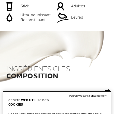
Stick
Adultes
Ultra-nourrissant
Lèvres
Reconstituant
INGRÉDIENTS CLÉS
COMPOSITION
Pan
Poursuivre sans consentement
MP-LIPIDES
CE SITE WEB UTILISE DES
COOKIES
Des actifs biomimétiques utilisés pour la première fois
en dermo-cosmétique, issus de recherches sur l'atopie.