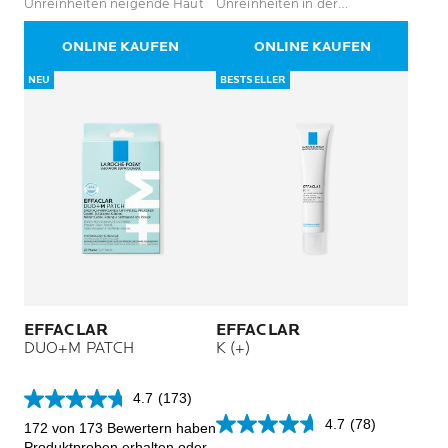
Unreinheiten neigende Haut
Unreinheiten in der
Sternen.
Sternen.
Hautpflege
58
Bewertungen
ONLINE KAUFEN
ONLINE KAUFEN
NEU
BESTSELLER
EFFACLAR
EFFACLAR
DUO+M PATCH
K (+)
4.7
(173)
4.7
4.7
(78)
von
172 von 173 Bewertern haben
4.7
5
Produktproben erhalten oder