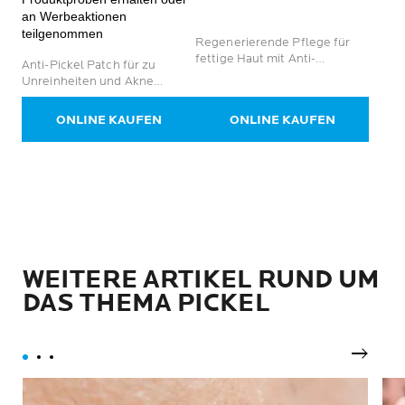
von
Sternen.
an Werbeaktionen
5
173
teilgenommen
Sternen.
Regenerierende Pflege für
Bewertungen
78
fettige Haut mit Anti-
Anti-Pickel Patch für zu
Bewertungen
Oxidations-, Anti-Mitesser-
Unreinheiten und Akne
und Anti-Sebum-Wirkung für
neigende Haut
8 Stunden
ONLINE KAUFEN
ONLINE KAUFEN
WEITERE ARTIKEL RUND UM
DAS THEMA PICKEL
Nächst