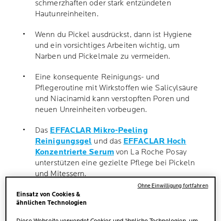
schmerzhaften oder stark entzündeten
Hautunreinheiten.
Wenn du Pickel ausdrückst, dann ist Hygiene
und ein vorsichtiges Arbeiten wichtig, um
Narben und Pickelmale zu vermeiden.
Eine konsequente Reinigungs- und
Pflegeroutine mit Wirkstoffen wie Salicylsäure
und Niacinamid kann verstopften Poren und
neuen Unreinheiten vorbeugen.
Das
EFFACLAR Mikro-Peeling
Reinigungsgel
und das
EFFACLAR Hoch
Konzentrierte Serum
von La Roche Posay
unterstützen eine gezielte Pflege bei Pickeln
und Mitessern.
Ohne Einwilligung fortfahren
Der tägliche Sonnenschutz mit dem
Einsatz von Cookies &
ähnlichen Technologien
EFFACLAR DUO (+) LSF 30
ist wichtig für
fettige Haut, um sie vor neuen Unreinheiten zu