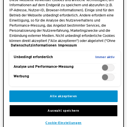
Diese Webseite verwendet Cookies und ähnliche Technologien, um
bewahren.
Informationen auf dem Endgerät zu speichern und abzurufen (z.B.
IP-Adresse, Nutzer-ID, Browser-Informationen). Einige sind für den
Betrieb der Webseite unbedingt erforderlich. Andere erfordern eine
Einwilligung, so für die Analyse des Nutzerverhaltens und
Performance-Messung, das Angebot bestimmter Services, die
Personalisierung der Nutzererfahrung, Marketingzwecke und die
Einbindung externer Medien. Nicht unbedingt erforderliche Cookies
können direkt akzeptiert ("Alle akzeptieren") oder abgelehnt ("Ohne
Datenschutzinformationen
Impressum
Einwilligung fortfahren") werden. Individuelle Anpassungen der
Einstellungen sind ebenfalls möglich und speicherbar ("Auswahl
WIE ENTSTEHEN PICKEL UND
speichern"). Die Auswahl kann jederzeit unter dem Link "Cookie-
Immer aktiv
Unbedingt erforderlich
MITESSER ÜBERHAUPT?
Einstellungen" angepasst werden. Für weitere Informationen s.
unsere Datenschutzinformationen.
Analyse und Performance-Messung
Werbung
Die Talgdrüsen der Haut produzieren stetig Talg –
ein öliges Sekret, das auch als
Sebum
bezeichnet
wird. Dieser Talg verleiht der Haut
Alle akzeptieren
ihre
Geschmeidigkeit
und funktioniert
als
natürlicher Schutz vor Umwelteinflüssen
.
Auswahl speichern
Kann der Hauttalg nicht ausreichend abfliessen,
verstopft er die Poren. Dies ist zum Beispiel der Fall,
Cookie-Einstellungen
wenn die Haut
übermässig stark verhornt
.