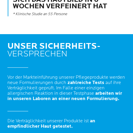
WOCHEN VERFEINERT HAT
* Klinische Studie an 55 Persone
UNSER SICHERHEITS-
VERSPRECHEN
Vor der Markteinführung unserer Pflegeprodukte werden
neue Formulierungen durch
zahlreiche Tests
auf ihre
Verträglichkeit geprüft. Im Falle einer einzigen
allergischen Reaktion in dieser Testphase
arbeiten wir
in unseren Laboren an einer neuen Formulierung.
Die Verträglichkeit unserer Produkte ist
an
empfindlicher Haut getestet.