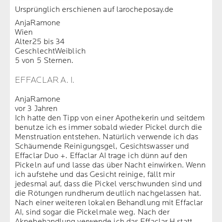
Ursprünglich erschienen auf larocheposay.de
AnjaRamone
Wien
Alter
25 bis 34
Geschlecht
Weiblich
5 von 5 Sternen.
EFFACLAR A. I.
AnjaRamone
vor 3 Jahren
Ich hatte den Tipp von einer Apothekerin und seitdem
benutze ich es immer sobald wieder Pickel durch die
Menstruation entstehen. Natürlich verwende ich das
Schäumende Reinigungsgel, Gesichtswasser und
Effaclar Duo +. Effaclar AI trage ich dünn auf den
Pickeln auf und lasse das über Nacht einwirken. Wenn
ich aufstehe und das Gesicht reinige, fällt mir
jedesmal auf, dass die Pickel verschwunden sind und
die Rötungen rundherum deutlich nachgelassen hat.
Nach einer weiteren lokalen Behandlung mit Effaclar
AI, sind sogar die Pickelmale weg. Nach der
Aknebehandlung verwende ich das Effaclar H statt