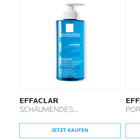
EFFACLAR
EF
SCHÄUMENDES
POR
REINIGUNGSGEL
LOT
JETZT KAUFEN