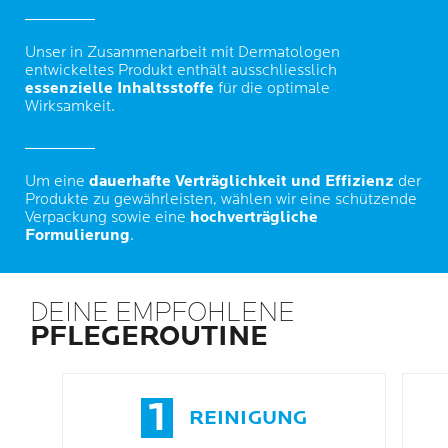
Unser in Zusammenarbeit mit Dermatologen
entwickeltes Produkt enthält ausschliesslich
essenzielle Inhaltsstoffe
für die optimale
Wirksamkeit.
Um eine
dauerhafte Verträglichkeit und Effizienz
der
Produkte zu gewährleisten, wählen wir eine schützende
Verpackung sowie eine
hochverträgliche
Formulierung
.
DEINE EMPFOHLENE
PFLEGEROUTINE
1
REINIGUNG