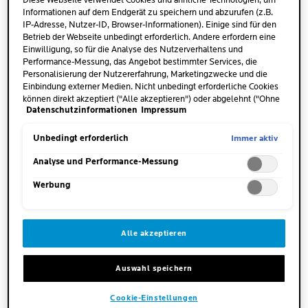
Diese Webseite verwendet Cookies und ähnliche Technologien, um
Informationen auf dem Endgerät zu speichern und abzurufen (z.B.
IP-Adresse, Nutzer-ID, Browser-Informationen). Einige sind für den
Betrieb der Webseite unbedingt erforderlich. Andere erfordern eine
Einwilligung, so für die Analyse des Nutzerverhaltens und
Performance-Messung, das Angebot bestimmter Services, die
Personalisierung der Nutzererfahrung, Marketingzwecke und die
Einbindung externer Medien. Nicht unbedingt erforderliche Cookies
können direkt akzeptiert ("Alle akzeptieren") oder abgelehnt ("Ohne
Datenschutzinformationen
Impressum
Einwilligung fortfahren") werden. Individuelle Anpassungen der
Einstellungen sind ebenfalls möglich und speicherbar ("Auswahl
speichern"). Die Auswahl kann jederzeit unter dem Link "Cookie-
Immer aktiv
Unbedingt erforderlich
Einstellungen" angepasst werden. Für weitere Informationen s.
unsere Datenschutzinformationen.
Analyse und Performance-Messung
MENGE
Werbung
Eine haselnussgroße Menge
auftragen.
Alle akzeptieren
WANN
Morgens und/oder abends
Auswahl speichern
WO
Cookie-Einstellungen