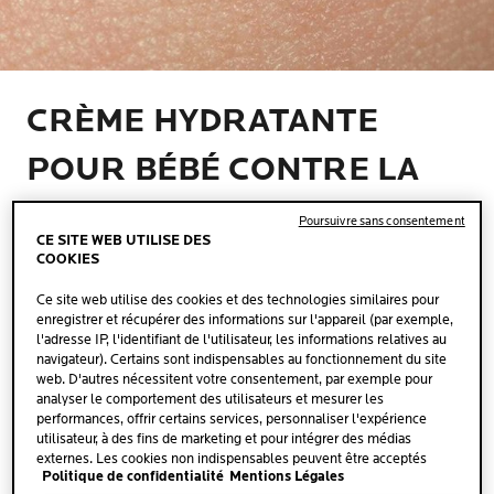
CRÈME HYDRATANTE
POUR BÉBÉ CONTRE LA
PEAU SENSIBLE
Poursuivre sans consentement
CE SITE WEB UTILISE DES
COOKIES
7 min. de lecture
| 30 octobre 2024
Ce site web utilise des cookies et des technologies similaires pour
enregistrer et récupérer des informations sur l'appareil (par exemple,
Quels sont les produits de soin adaptés aux
l'adresse IP, l'identifiant de l'utilisateur, les informations relatives au
nouveau-nés et aux bébés à la peau sensible ?
navigateur). Certains sont indispensables au fonctionnement du site
web. D'autres nécessitent votre consentement, par exemple pour
analyser le comportement des utilisateurs et mesurer les
En plus d'un bon traitement de la peau délicate du
performances, offrir certains services, personnaliser l'expérience
bébé, par exemple lors du bain ou lorsqu'il fait froid, un
utilisateur, à des fins de marketing et pour intégrer des médias
soin hydratant adapté est également préconisé pour
externes. Les cookies non indispensables peuvent être acceptés
Politique de confidentialité
Mentions Légales
directement (« Accepter tous ») ou refusés (« Continuer sans
prévenir la sécheresse et les irritations. La peau de votre