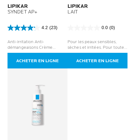
LIPIKAR
LIPIKAR
SYNDET AP+
LAIT
4.2
(23)
0.0
(0)
4.2
0.0
sur
sur
Anti-irritation Anti-
Pour les peaux sensibles,
5
5
démangeaisons Crème
sèches et irritées. Pour toute
étoiles.
étoiles.
lavante douce pour le corps
la famille
23
avis
ACHETER EN LIGNE
ACHETER EN LIGNE