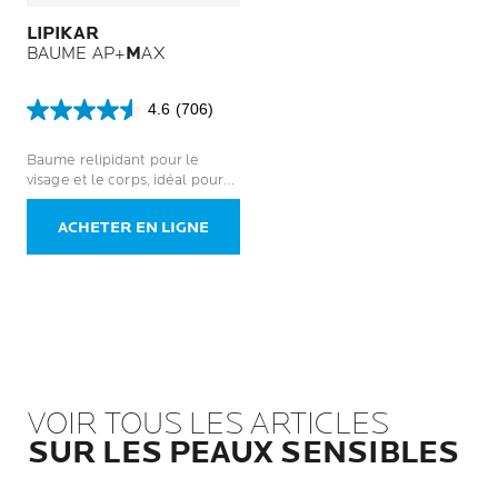
LIPIKAR
BAUME AP+
M
AX
4.6
(706)
4.6
sur
Baume relipidant pour le
5
visage et le corps, idéal pour
étoiles.
les peaux sèches à tendance
706
atopique
avis
ACHETER EN LIGNE
VOIR TOUS LES ARTICLES
SUR LES PEAUX SENSIBLES