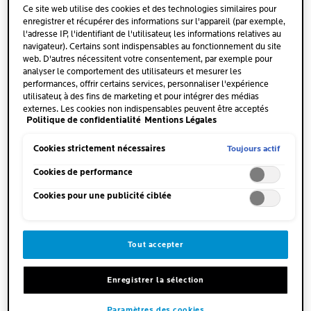
Ce site web utilise des cookies et des technologies similaires pour
enregistrer et récupérer des informations sur l'appareil (par exemple,
l'adresse IP, l'identifiant de l'utilisateur, les informations relatives au
navigateur). Certains sont indispensables au fonctionnement du site
web. D'autres nécessitent votre consentement, par exemple pour
analyser le comportement des utilisateurs et mesurer les
performances, offrir certains services, personnaliser l'expérience
utilisateur, à des fins de marketing et pour intégrer des médias
externes. Les cookies non indispensables peuvent être acceptés
Politique de confidentialité
Mentions Légales
directement (« Accepter tous ») ou refusés (« Continuer sans
TOLERIANE
TOLERIANE
consentement »). Il est également possible de personnaliser les
MASCARA VOLUME
MASCARA WATERPROOF
paramètres et d'enregistrer vos préférences (« Enregistrer mes choix
Toujours actif
Cookies strictement nécessaires
»). Vous pouvez modifier votre sélection à tout moment en cliquant
sur le lien « Paramètres des cookies ». Pour plus d'informations,
Cookies de performance
4.3
(84)
3.8
(46)
veuillez consulter notre politique de confidentialité.
4.3
3.8
Cookies pour une publicité ciblée
sur
sur
Volume Extrême Mascara
Mascara waterproof pour des
5
5
Intense Yeux sensibles
cils volumineux, testé sous
étoiles.
étoiles.
contrôle allergologique
84
46
Tout accepter
avis
avis
ACHETER EN LIGNE
ACHETER EN LIGNE
Enregistrer la sélection
Paramètres des cookies