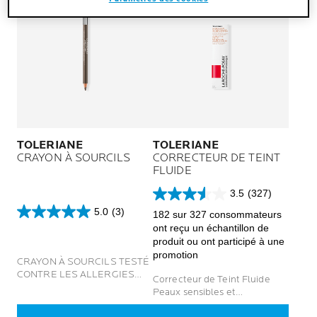
TOLERIANE
TOLERIANE
CRAYON À SOURCILS
CORRECTEUR DE TEINT
FLUIDE
3.5
(327)
3.5
5.0
(3)
sur
182 sur 327 consommateurs
5.0
5
ont reçu un échantillon de
sur
étoiles.
produit ou ont participé à une
5
327
promotion
étoiles.
CRAYON À SOURCILS TESTÉ
avis
3
CONTRE LES ALLERGIES
Correcteur de Teint Fluide
avis
POUR PEAUX SENSIBLES
Peaux sensibles et
intolérantes