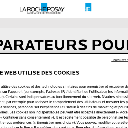
PARATEURS POU
Poursuivre
s bobos, et leur peau aussi. L'objectif de nos soins pour la peau
TE WEB UTILISE DES COOKIES
 plus discrètes possible. Chez La Roche-Posay, nous avons d
 peau, après cicatrisation. Enrichis en eau thermale, ils ont été
 utilise des cookies et des technologies similaires pour enregistrer et récupérer d
 sur l'appareil (par exemple, l'adresse IP, l'identifiant de l'utilisateur, les informat
ur). Certains sont indispensables au fonctionnement du site web. D'autres nécessi
t, par exemple pour analyser le comportement des utilisateurs et mesurer les 
ins services, personnaliser l'expérience utilisateur, à des fins de marketing et pour 
rnes. Les cookies non indispensables peuvent être acceptés directement (« Accep
EN ONCOLOGIE
(« Continuer sans consentement »). Il est également possible de personnaliser l
strer vos préférences (« Enregistrer mes choix »). Vous pouvez modifier votre sélec
liquant sur le lien « Paramètres des cookies ». Pour plus d'informations, veuille