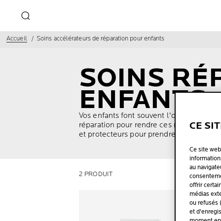
Accueil
Soins accélérateurs de réparation pour enfants
SOINS RÉ
ENFANTS
Vos enfants font souvent l'objet de petit
CE SI
réparation pour rendre ces marques les
et protecteurs pour prendre soin de votre
Ce site web
informations
au navigate
2 PRODUIT
consentemen
offrir certa
médias exte
TESTÉ 
ou refusés 
et d'enregi
moment en c