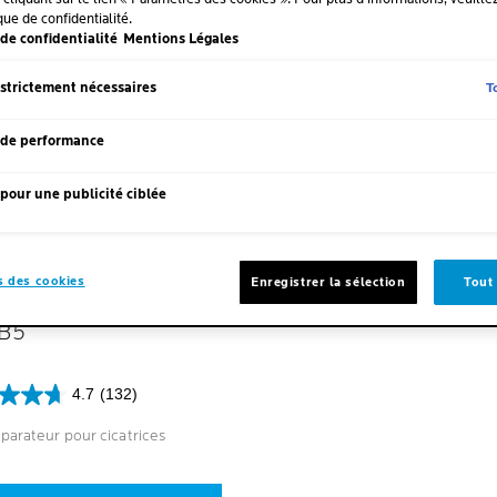
que de confidentialité.
de confidentialité
Mentions Légales
T
 strictement nécessaires
 de performance
pour une publicité ciblée
 des cookies
Enregistrer la sélection
Tout
APLAST
 B5
4.7
(132)
parateur pour cicatrices
s.