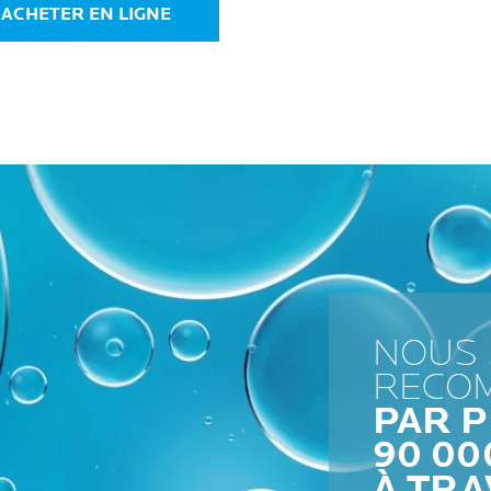
ACHETER EN LIGNE
NOUS
RECO
PAR P
90 0
À TRA