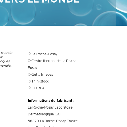
e menée
© La Roche-Posay
tre
© Centre thermal de La Roche-
logues
mondial.
Posay
© Getty Images
© Thinkstock
© L'OREAL
Informations du fabricant:
La Roche-Posay Laboratoire
Dermatologique CAI
86270 La Roche-Posay France