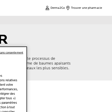
Derma2Go
Trouver une pharmacie
R
 sans consentement
 est d'accélérer le processus de
éveloppé une gamme de baumes apaisants
 testés sur les peaux les plus sensibles.
es
ions relatives
tent votre
performances,
intégrer des
ter tous »)
es paramètres
tion à tout
z consulter