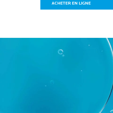
avis
avis
ACHETER EN LIGNE