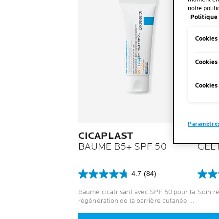
notre politi
Politique 
Cookies
Cookies
Cookies 
Paramètres
CICAPLAST
CIC
BAUME B5+ SPF 50
GEL
4.7
(84)
4.7
4.7
sur
sur
Baume cicatrisant avec SPF 50 pour la
Soin ré
5
5
régénération de la barrière cutanée &
étoiles.
étoile
le soin des tatouages
84
132