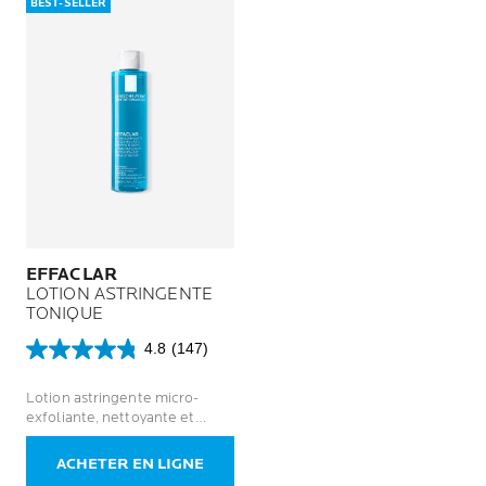
BEST-SELLER
EFFACLAR
LOTION ASTRINGENTE
TONIQUE
4.8
(147)
4.8
sur
Lotion astringente micro-
5
exfoliante, nettoyante et
étoiles.
purifiante anti-points noirs
147
avis
ACHETER EN LIGNE