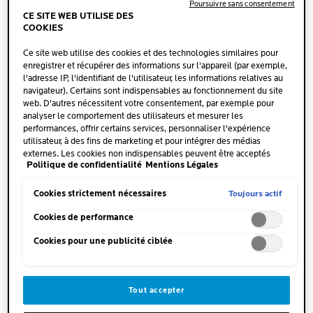
Poursuivre sans consentement
CE SITE WEB UTILISE DES
COOKIES
Ce site web utilise des cookies et des technologies similaires pour
enregistrer et récupérer des informations sur l'appareil (par exemple,
l'adresse IP, l'identifiant de l'utilisateur, les informations relatives au
navigateur). Certains sont indispensables au fonctionnement du site
web. D'autres nécessitent votre consentement, par exemple pour
analyser le comportement des utilisateurs et mesurer les
performances, offrir certains services, personnaliser l'expérience
utilisateur, à des fins de marketing et pour intégrer des médias
externes. Les cookies non indispensables peuvent être acceptés
EAU THERMALE
EAU MICELLAIRE
Politique de confidentialité
Mentions Légales
directement (« Accepter tous ») ou refusés (« Continuer sans
ULTRA PEAUX
consentement »). Il est également possible de personnaliser les
SENSIBLES
paramètres et d'enregistrer vos préférences (« Enregistrer mes choix
Toujours actif
Cookies strictement nécessaires
»). Vous pouvez modifier votre sélection à tout moment en cliquant
2.0
(2)
0.0
(0)
2.0
0.0
sur le lien « Paramètres des cookies ». Pour plus d'informations,
Cookies de performance
sur
sur
veuillez consulter notre politique de confidentialité.
TONIQUE ET BRUME POUR
Eau Micellaire Ultra Haute
Cookies pour une publicité ciblée
5
5
PEAUX SENSIBLES
efficacité nettoyante Peaux
étoiles.
étoiles.
sensibles
2
avis
ACHETER EN LIGNE
ACHETER EN LIGNE
Tout accepter
BEST-SELLER