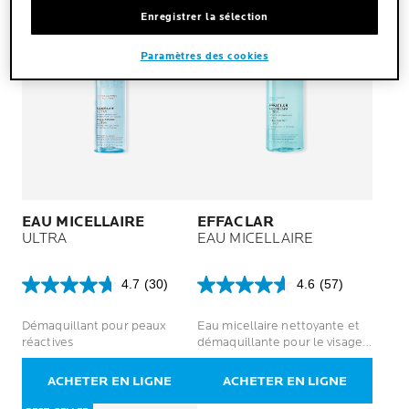
Enregistrer la sélection
Paramètres des cookies
EAU MICELLAIRE
EFFACLAR
ULTRA
EAU MICELLAIRE
4.7
(30)
4.6
(57)
4.7
4.6
sur
sur
Démaquillant pour peaux
Eau micellaire nettoyante et
5
5
réactives
démaquillante pour le visage,
étoiles.
étoiles.
pour peaux grasses et
30
57
sensibles.
avis
avis
ACHETER EN LIGNE
ACHETER EN LIGNE