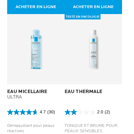
23
706
atopique
avis
avis
ACHETER EN LIGNE
ACHETER EN LIGNE
TESTÉ EN ONCOLOGIE
EAU MICELLAIRE
EAU THERMALE
ULTRA
4.7
(30)
2.0
(2)
4.7
2.0
sur
sur
Démaquillant pour peaux
TONIQUE ET BRUME POUR
5
5
réactives
PEAUX SENSIBLES
étoiles.
étoiles.