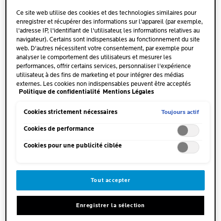
L’eau thermale Nest une eau de source chauffée
Ce site web utilise des cookies et des technologies similaires pour
naturellement sous terre, souvent en raison de
enregistrer et récupérer des informations sur l'appareil (par exemple,
l’activité volcanique à proximité. Elle émerge à la
l'adresse IP, l'identifiant de l'utilisateur, les informations relatives au
surface avec une
température supérieure à 20 °C
navigateur). Certains sont indispensables au fonctionnement du site
web. D'autres nécessitent votre consentement, par exemple pour
et est naturellement
riche en minéraux et oligo-
analyser le comportement des utilisateurs et mesurer les
éléments
tels que le zinc, le sélénium, le cuivre et
performances, offrir certains services, personnaliser l'expérience
le calcium. Ces propriétés uniques en font un
utilisateur, à des fins de marketing et pour intégrer des médias
externes. Les cookies non indispensables peuvent être acceptés
ingrédient
bienfaisant pour le corps tout entier
et,
Politique de confidentialité
Mentions Légales
directement (« Accepter tous ») ou refusés (« Continuer sans
en particulier, pour les peaux à problèmes.
consentement »). Il est également possible de personnaliser les
paramètres et d'enregistrer vos préférences (« Enregistrer mes choix
Toujours actif
Cookies strictement nécessaires
»). Vous pouvez modifier votre sélection à tout moment en cliquant
sur le lien « Paramètres des cookies ». Pour plus d'informations,
Cookies de performance
veuillez consulter notre politique de confidentialité.
Cookies pour une publicité ciblée
COMMENT L’EAU THERMALE
Tout accepter
PEUT-ELLE AIDER EN CAS
D’ECZÉMA ATOPIQUE ?
Enregistrer la sélection