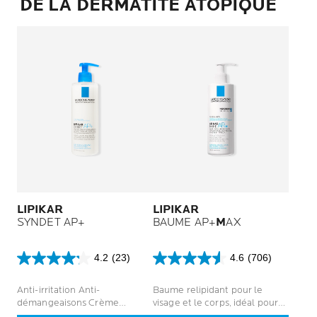
DE LA DERMATITE ATOPIQUE
LIPIKAR
LIPIKAR
SYNDET AP+
BAUME AP+
M
AX
4.2
(23)
4.6
(706)
4.2
4.6
sur
sur
Anti-irritation Anti-
Baume relipidant pour le
5
5
démangeaisons Crème
visage et le corps, idéal pour
étoiles.
étoiles.
lavante douce pour le corps
les peaux sèches à tendance