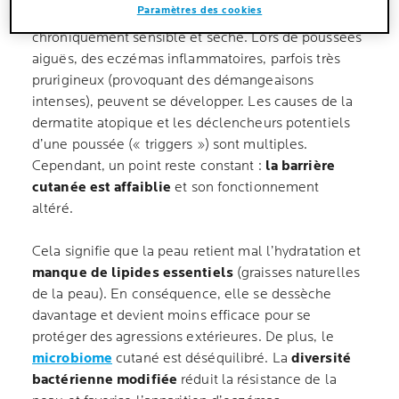
Paramètres des cookies
La peau sujette à la dermatite atopique est
chroniquement sensible et sèche. Lors de poussées
aiguës, des eczémas inflammatoires, parfois très
prurigineux (provoquant des démangeaisons
intenses), peuvent se développer. Les causes de la
dermatite atopique et les déclencheurs potentiels
d’une poussée (« triggers ») sont multiples.
Cependant, un point reste constant :
la barrière
cutanée est affaiblie
et son fonctionnement
altéré.
Cela signifie que la peau retient mal l’hydratation et
manque de lipides essentiels
(graisses naturelles
de la peau). En conséquence, elle se dessèche
davantage et devient moins efficace pour se
protéger des agressions extérieures. De plus, le
microbiome
cutané est déséquilibré. La
diversité
bactérienne modifiée
réduit la résistance de la