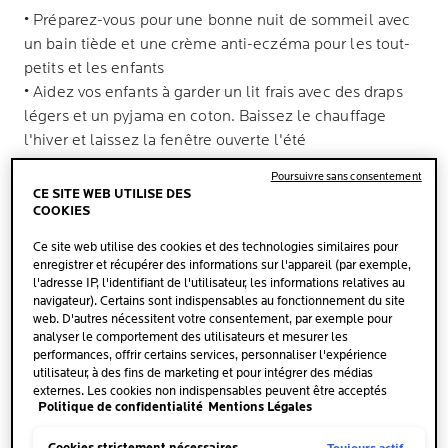
• Préparez-vous pour une bonne nuit de sommeil avec
un bain tiède et une crème anti-eczéma pour les tout-
petits et les enfants
• Aidez vos enfants à garder un lit frais avec des draps
légers et un pyjama en coton. Baissez le chauffage
l'hiver et laissez la fenêtre ouverte l'été
• Gardez un Lipikar Stick AP+ à portée de main pour
Poursuivre sans consentement
réduire les démangeaisons pendant la nuit
CE SITE WEB UTILISE DES
COOKIES
Ce site web utilise des cookies et des technologies similaires pour
L'ECZÉMA ATOPIQUE CHEZ LES ENFANTS :
enregistrer et récupérer des informations sur l'appareil (par exemple,
PARTICULIÈREMENT DÉLICAT À L'HEURE DU
l'adresse IP, l'identifiant de l'utilisateur, les informations relatives au
COUCHER
navigateur). Certains sont indispensables au fonctionnement du site
web. D'autres nécessitent votre consentement, par exemple pour
analyser le comportement des utilisateurs et mesurer les
SE PRÉPARER AU SOMMEIL AVEC LA BONNE
performances, offrir certains services, personnaliser l'expérience
ROUTINE
utilisateur, à des fins de marketing et pour intégrer des médias
externes. Les cookies non indispensables peuvent être acceptés
Politique de confidentialité
Mentions Légales
directement (« Accepter tous ») ou refusés (« Continuer sans
consentement »). Il est également possible de personnaliser les
GARDER UN LIT FRAIS
paramètres et d'enregistrer vos préférences (« Enregistrer mes choix