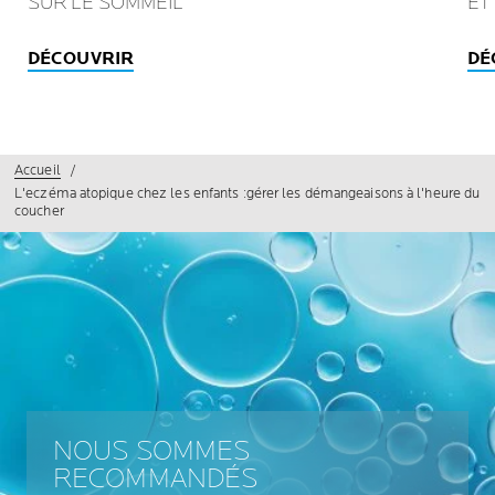
SUR LE SOMMEIL
ET
DÉCOUVRIR
DÉ
Accueil
L'eczéma atopique chez les enfants :gérer les démangeaisons à l'heure du
coucher
NOUS SOMMES
RECOMMANDÉS