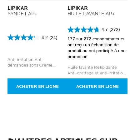
LIPIKAR
LIPIKAR
SYNDET AP+
HUILE LAVANTE AP+
4.7
(272)
4.7
4.2
(24)
sur
177 sur 272 consommateurs
4.2
5
ont reçu un échantillon de
sur
étoiles.
produit ou ont participé à une
5
272
promotion
étoiles.
Anti-irritation Anti-
avis
24
démangeaisons Crème
Huile lavante Relipidante
avis
lavante douce pour le corps
Anti-grattage et anti-irritations
Visage et corps
ACHETER EN LIGNE
ACHETER EN LIGNE