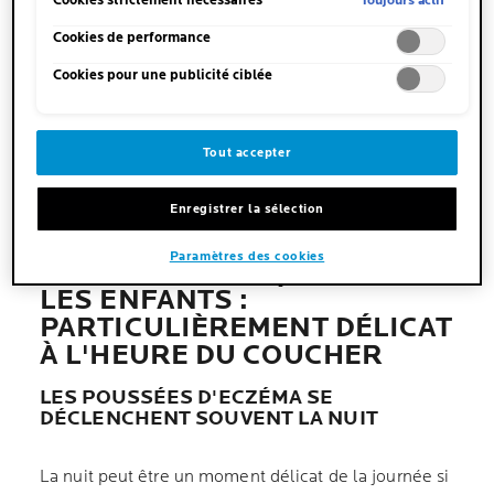
Toujours actif
Cookies strictement nécessaires
»). Vous pouvez modifier votre sélection à tout moment en cliquant
sur le lien « Paramètres des cookies ». Pour plus d'informations,
Cookies de performance
veuillez consulter notre politique de confidentialité.
Cookies pour une publicité ciblée
GARDER SON STICK À PORTÉE DE MAIN
Tout accepter
Enregistrer la sélection
Paramètres des cookies
L'ECZÉMA ATOPIQUE CHEZ
LES ENFANTS :
PARTICULIÈREMENT DÉLICAT
À L'HEURE DU COUCHER
LES POUSSÉES D'ECZÉMA SE
DÉCLENCHENT SOUVENT LA NUIT
La nuit peut être un moment délicat de la journée si