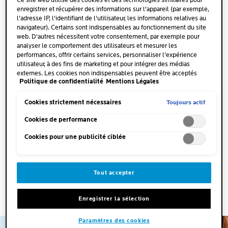
Ce site web utilise des cookies et des technologies similaires pour
enregistrer et récupérer des informations sur l'appareil (par exemple,
l'adresse IP, l'identifiant de l'utilisateur, les informations relatives au
navigateur). Certains sont indispensables au fonctionnement du site
web. D'autres nécessitent votre consentement, par exemple pour
analyser le comportement des utilisateurs et mesurer les
performances, offrir certains services, personnaliser l'expérience
À QUOI SONT DUES LES TACHES
utilisateur, à des fins de marketing et pour intégrer des médias
BRUNES SUR LE VISAGE ?
externes. Les cookies non indispensables peuvent être acceptés
Politique de confidentialité
Mentions Légales
directement (« Accepter tous ») ou refusés (« Continuer sans
consentement »). Il est également possible de personnaliser les
3
De nombreuses causes
peuvent expliquer l’apparition de
paramètres et d'enregistrer vos préférences (« Enregistrer mes choix
Toujours actif
Cookies strictement nécessaires
taches brunes sur la peau. Les troubles pigmentaires sont
»). Vous pouvez modifier votre sélection à tout moment en cliquant
généralement d’origine génétique ou acquise. Dans le
sur le lien « Paramètres des cookies ». Pour plus d'informations,
Cookies de performance
veuillez consulter notre politique de confidentialité.
dernier cas, ils surviennent à la faveur d’une prise de
Cookies pour une publicité ciblée
médicaments ou d’une intervention esthétique, telle que
le peeling chimique. En outre, les
dérèglements
pigmentaires
peuvent être dus à des infections. Parmi les
Tout accepter
principales causes des taches brunes figurent l’
exposition
au soleil
, les
inflammations
, le
vieillissement
et les
hormones
.
Enregistrer la sélection
Paramètres des cookies