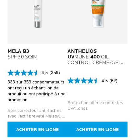
MELA B3
ANTHELIOS
SPF 30 SOIN
UV
MUNE
400
OIL
CONTROL CRÈME-GEL
SPF 50+ SANS PARFUM
4.5
(359)
4.5
4.5
(62)
sur
333 sur 359 consommateurs
4.5
5
ont reçu un échantillon de
sur
étoiles.
produit ou ont participé à une
5
359
promotion
étoiles.
Protection ultime contre les
avis
62
UVA longs
Soin correcteur anti-taches
avis
avec l'actif breveté Melasyl, de
la niacinamide et SPF 30.
ACHETER EN LIGNE
ACHETER EN LIGNE