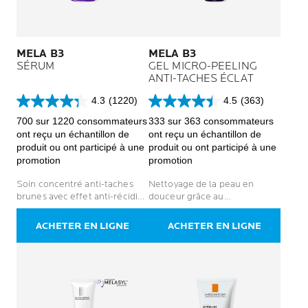
MELA B3
MELA B3
SÉRUM
GEL MICRO-PEELING
ANTI-TACHES ÉCLAT
4.3
(1220)
4.5
(363)
4.3
4.5
sur
sur
700 sur 1220 consommateurs
333 sur 363 consommateurs
5
5
ont reçu un échantillon de
ont reçu un échantillon de
étoiles.
étoiles.
produit ou ont participé à une
produit ou ont participé à une
1220
363
promotion
promotion
avis
avis
Soin concentré anti-taches
Nettoyage de la peau en
brunes avec effet anti-récidive
douceur grâce au
pendant 2 semaines
micropeeling anti-taches.
Pour un teint plus uniforme et
ACHETER EN LIGNE
ACHETER EN LIGNE
lumineux.