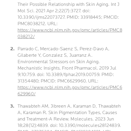
Their Possible Relationship with Skin Aging. Int J
Mol Sci. 2021 Apr 2;22(7):3727. doi:
10.3390/ijms22073727. PMID: 33918445; PMCID:
PMC8038212. URL:
https://www.ncbi.nlm.nih.gov/pmc/articles/PMC8
038212/
Parrado C, Mercado-Saenz S, Perez-Davo A,
Gilaberte Y, Gonzalez S, Juarranz A.
Environmental Stressors on Skin Aging.
Mechanistic Insights. Front Pharmacol. 2019 Jul
9;10:759. doi: 10.3389/fphar.2019.00759. PMID:
31354480; PMCID: PMC6629960. URL:
https://www.ncbi.nlm.nih.gov/pmc/articles/PMC6
629960/
Thawabteh AM, Jibreen A, Karaman D, Thawabteh
A, Karaman R. Skin Pigmentation Types, Causes
and Treatment-A Review. Molecules. 2023 Jun
18;28(12):4839. doi: 10.3390/molecules28124839.