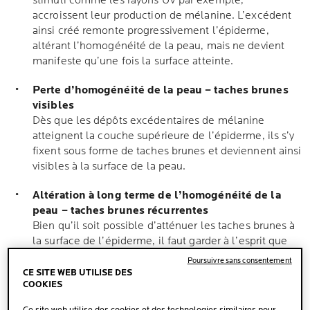
stimuli comme les rayons UV par exemple,
accroissent leur production de mélanine. L’excédent
ainsi créé remonte progressivement l’épiderme,
altérant l’homogénéité de la peau, mais ne devient
manifeste qu’une fois la surface atteinte.
Perte d’homogénéité de la peau – taches brunes
visibles
Dès que les dépôts excédentaires de mélanine
atteignent la couche supérieure de l’épiderme, ils s’y
fixent sous forme de taches brunes et deviennent ainsi
visibles à la surface de la peau.
Altération à long terme de l’homogénéité de la
peau – taches brunes récurrentes
Bien qu’il soit possible d’atténuer les taches brunes à
la surface de l’épiderme, il faut garder à l’esprit que
les mélanocytes responsables de leur formation
Poursuivre sans consentement
restent hyperactifs. Par conséquent, les taches brunes
CE SITE WEB UTILISE DES
COOKIES
peuvent réapparaître et compromettre à nouveau
l’uniformité du teint.