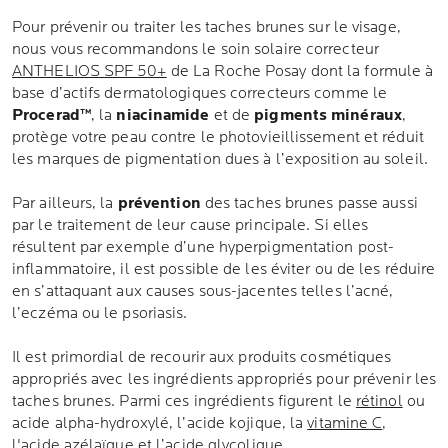
Pour prévenir ou traiter les taches brunes sur le visage,
nous vous recommandons le soin solaire correcteur
ANTHELIOS SPF 50+
de La Roche Posay dont la formule à
base d’actifs dermatologiques correcteurs comme le
Procerad™
, la
niacinamide
et de
pigments minéraux
,
protège votre peau contre le photovieillissement et réduit
les marques de pigmentation dues à l’exposition au soleil.
Par ailleurs, la
prévention
des taches brunes passe aussi
par le traitement de leur cause principale. Si elles
résultent par exemple d’une hyperpigmentation post-
inflammatoire, il est possible de les éviter ou de les réduire
en s’attaquant aux causes sous-jacentes telles l’acné,
l’eczéma ou le psoriasis.
Il est primordial de recourir aux produits cosmétiques
appropriés avec les ingrédients appropriés pour prévenir les
taches brunes. Parmi ces ingrédients figurent le
rétinol
ou
acide alpha-hydroxylé, l’acide kojique, la
vitamine C
,
l'acide azélaïque et
l’acide glycolique
.