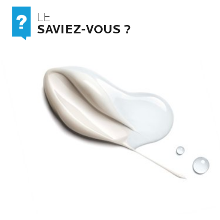
nts
LE
SAVIEZ-VOUS ?