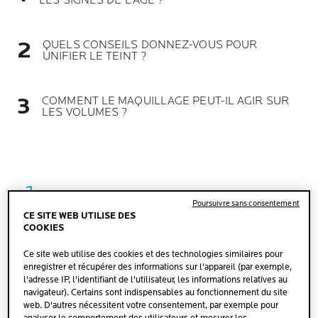
LES SIGNES DE L’ÂGE ?
QUELS CONSEILS DONNEZ-VOUS POUR
UNIFIER LE TEINT ?
COMMENT LE MAQUILLAGE PEUT-IL AGIR SUR
LES VOLUMES ?
Poursuivre sans consentement
CE SITE WEB UTILISE DES
COMMENT LE MAQUILLAGE
COOKIES
PEUT-IL CORRIGER LES SIGNES
Ce site web utilise des cookies et des technologies similaires pour
DE L’ÂGE ?
enregistrer et récupérer des informations sur l'appareil (par exemple,
l'adresse IP, l'identifiant de l'utilisateur, les informations relatives au
ON SE TROUVE FACE À DEUX TYPES DE
navigateur). Certains sont indispensables au fonctionnement du site
CORRECTION À RÉALISER.
web. D'autres nécessitent votre consentement, par exemple pour