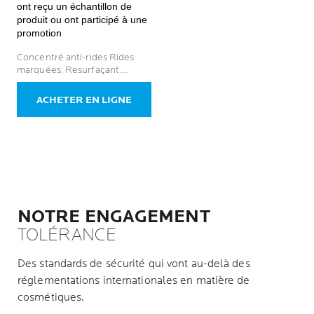
5
ont reçu un échantillon de
étoiles.
produit ou ont participé à une
635
promotion
avis
Concentré anti-rides Rides
marquées. Resurfaçant.
Régénérant.
ACHETER EN LIGNE
NOTRE ENGAGEMENT
TOLÉRANCE
Des standards de sécurité qui vont au-delà des
réglementations internationales en matière de
cosmétiques.