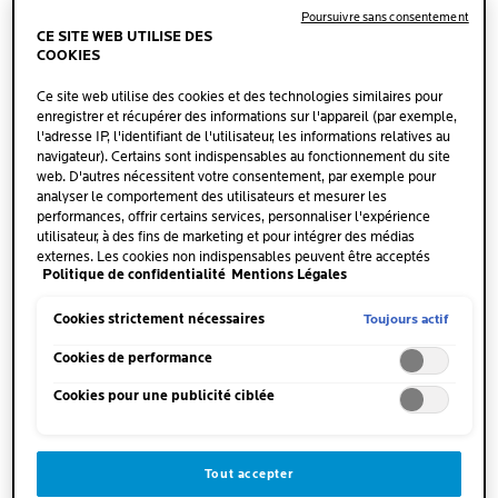
naturelle et sa substance fondamentale s'appauvrit. En
Poursuivre sans consentement
raison d'un manque d'hydratation et de nutriments, la
CE SITE WEB UTILISE DES
COOKIES
production de collagène diminue. Ce tissu de soutien
de la peau s'affaiblit, perd en tonicité et en fermeté. La
Ce site web utilise des cookies et des technologies similaires pour
enregistrer et récupérer des informations sur l'appareil (par exemple,
cohésion entre le derme et l'épiderme devient alors
l'adresse IP, l'identifiant de l'utilisateur, les informations relatives au
moins forte. À la surface de la peau, des dépressions de
navigateur). Certains sont indispensables au fonctionnement du site
forment : ce sont les rides. Les rides sont l'un des
web. D'autres nécessitent votre consentement, par exemple pour
analyser le comportement des utilisateurs et mesurer les
premiers signes visibles du vieillissement cutané, et
performances, offrir certains services, personnaliser l'expérience
apparaissent principalement sur le visage. On observe
utilisateur, à des fins de marketing et pour intégrer des médias
deux catégories :
externes. Les cookies non indispensables peuvent être acceptés
Politique de confidentialité
Mentions Légales
directement (« Accepter tous ») ou refusés (« Continuer sans
consentement »). Il est également possible de personnaliser les
• Les rides d'expression situées sur le front, entre les
paramètres et d'enregistrer vos préférences (« Enregistrer mes choix
Toujours actif
Cookies strictement nécessaires
sourcils, au niveau des sillons nasogéniens et des
»). Vous pouvez modifier votre sélection à tout moment en cliquant
sur le lien « Paramètres des cookies ». Pour plus d'informations,
Cookies de performance
commissures des lèvres.
veuillez consulter notre politique de confidentialité.
• Les plis d'affaissement liés au relâchement cutané, à
Cookies pour une publicité ciblée
la perte de tonicité et de fermeté de la peau. Ils sont
responsables de l'altération de l'ovale du visage, des
poches sous les yeux, des bajoues et du double
Tout accepter