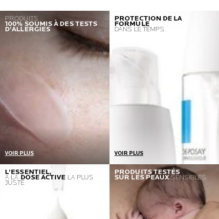
PRODUITS
PROTECTION DE LA
100% SOUMIS À DES TESTS
FORMULE
D'ALLERGIES
DANS LE TEMPS
VOIR PLUS
VOIR PLUS
Un seul prérequis : aucune
Nous sélectionnons les
L'ESSENTIEL,
PRODUITS TESTÉS
À LA
DOSE ACTIVE
LA PLUS
SUR LES PEAUX
SENSIBLES
réaction allergique
emballages les plus
JUSTE
Si nous détectons un seul
protecteurs, que nous
cas, nous retournons dans
associons à quelques
les laboratoires et
conservateurs nécessaires
reformulons
pour garantir une tolérance