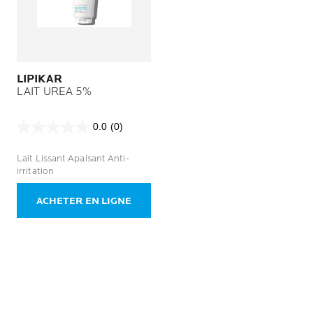
LIPIKAR
LAIT UREA 5%
0.0
(0)
0.0
sur
Lait Lissant Apaisant Anti-
5
irritation
étoiles.
ACHETER EN LIGNE