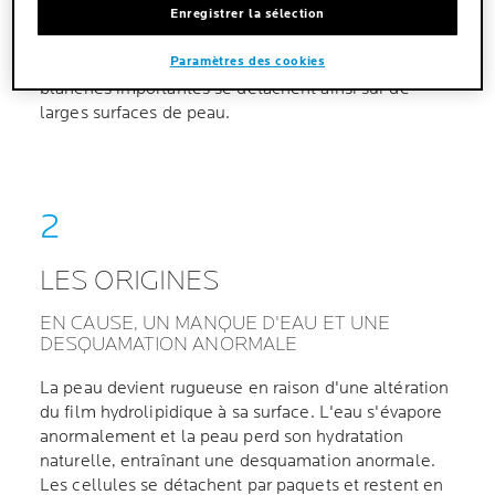
rugosités a tendance à craqueler et à peler. Ces
Enregistrer la sélection
desquamations sont visibles sur tout le corps, en
Paramètres des cookies
particulier au niveau des jambes. Des squames
blanches importantes se détachent ainsi sur de
larges surfaces de peau.
LES ORIGINES
EN CAUSE, UN MANQUE D'EAU ET UNE
DESQUAMATION ANORMALE
La peau devient rugueuse en raison d'une altération
du film hydrolipidique à sa surface. L'eau s'évapore
anormalement et la peau perd son hydratation
naturelle, entraînant une desquamation anormale.
Les cellules se détachent par paquets et restent en