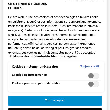
CE SITE WEB UTILISE DES
COOKIES
LES ORIGINES
Ce site web utilise des cookies et des technologies similaires pour
enregistrer et récupérer des informations sur l'appareil (par exemple,
l'adresse IP, l'identifiant de l'utilisateur, les informations relatives au
navigateur). Certains sont indispensables au fonctionnement du site
web. D'autres nécessitent votre consentement, par exemple pour
LES TRAITEMENTS
analyser le comportement des utilisateurs et mesurer les
performances, offrir certains services, personnaliser l'expérience
utilisateur, à des fins de marketing et pour intégrer des médias
externes. Les cookies non indispensables peuvent être acceptés
Politique de confidentialité
Mentions Légales
directement (« Accepter tous ») ou refusés (« Continuer sans
consentement »). Il est également possible de personnaliser les
paramètres et d'enregistrer vos préférences (« Enregistrer mes choix
Toujours actif
Cookies strictement nécessaires
»). Vous pouvez modifier votre sélection à tout moment en cliquant
sur le lien « Paramètres des cookies ». Pour plus d'informations,
Cookies de performance
LES SYMPTÔMES
veuillez consulter notre politique de confidentialité.
Cookies pour une publicité ciblée
UNE PEAU SÈCHE ET RUGUEUSE
Une peau rugueuse se reconnaît à l'aspect et au
Tout accepter
toucher. Elle présente en effet une texture
granuleuse et rêche. De plus, une peau avec des