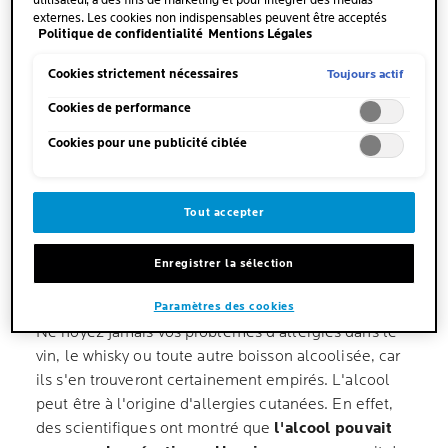
utilisateur, à des fins de marketing et pour intégrer des médias
poussière, optez pour un
chiffon en microfibre
externes. Les cookies non indispensables peuvent être acceptés
Politique de confidentialité
Mentions Légales
directement (« Accepter tous ») ou refusés (« Continuer sans
humide.
Votre meilleur allié anti-allergies ?
consentement »). Il est également possible de personnaliser les
L'
aspirateur
, tout simplement. Aspirez vos sols,
paramètres et d'enregistrer vos préférences (« Enregistrer mes choix
Toujours actif
Cookies strictement nécessaires
rideaux, tissus d'ameublement, jouets… tout ce qui
»). Vous pouvez modifier votre sélection à tout moment en cliquant
sur le lien « Paramètres des cookies ». Pour plus d'informations,
Cookies de performance
recueille la poussière. Dernier conseil : les produits
veuillez consulter notre politique de confidentialité.
d'entretien peuvent également être allergènes,
Cookies pour une publicité ciblée
donc équipez-vous d'un masque et de gants, et
sifflez en travaillant !
Tout accepter
2. L'ALCOOL PEUT FAVORISER LES
Enregistrer la sélection
RÉACTIONS ALLERGIQUES
Paramètres des cookies
Ne noyez jamais vos problèmes d'allergies dans le
vin, le whisky ou toute autre boisson alcoolisée, car
ils s'en trouveront certainement empirés. L'alcool
peut être à l'origine d'allergies cutanées. En effet,
des scientifiques ont montré que
l'alcool pouvait