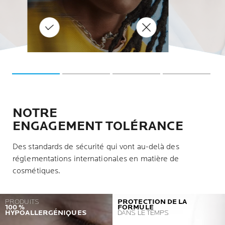
, les ali
ent aggraver
réactions si vous avez une pea
iques tels
allergique ou différents types
à tendance allergique. En e
d'éruptions cutanées. Cela est
oins,
irritants.
en partie dû à l'histamine et aux
 rhu
 les
molécules de sulfite contenues
th
ées.
dans les boissons alcoolisées.
NOTRE
ENGAGEMENT TOLÉRANCE
Des standards de sécurité qui vont au-delà des
réglementations internationales en matière de
cosmétiques.
PRODUITS
PROTECTION DE LA
100 %
FORMULE
HYPOALLERGÉNIQUES
DANS LE TEMPS