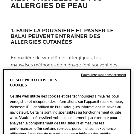
ALLERGIES DE PEAU
1. FAIRE LA POUSSIÈRE ET PASSER LE
BALAI PEUVENT ENTRAÎNER DES
ALLERGIES CUTANÉES
En matière de symptômes allergiques, les
mauvaises méthodes de ménage font souvent des
dégâts. Les outils à sec tels que
balais et
Poursuivre sans consentement
plumeaux se contentent de redistribuer la
CE SITE WEB UTILISE DES
COOKIES
poussière,
une des principales causes d'allergie de
peau, et peuvent transformer des sédiments
Ce site web utilise des cookies et des technologies similaires pour
inoffensifs au sol en un “brouillard d'allergènes”
enregistrer et récupérer des informations sur l'appareil (par exemple,
l'adresse IP, l'identifiant de l'utilisateur, les informations relatives au
aérien.
navigateur). Certains sont indispensables au fonctionnement du site
web. D'autres nécessitent votre consentement, par exemple pour
analyser le comportement des utilisateurs et mesurer les
Les astuces
Privilégiez le nettoyage au moyen
performances, offrir certains services, personnaliser l'expérience
d'instruments mouillés plutôt que secs. Pour la