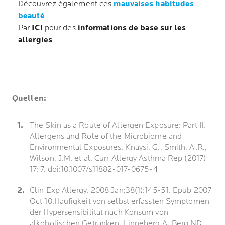
Découvrez également ces
mauvaises habitudes
beauté
Par
ICI
pour des
informations de base sur les
allergies
Quellen:
The Skin as a Route of Allergen Exposure: Part II.
Allergens and Role of the Microbiome and
Environmental Exposures. Knaysi, G., Smith, A.R.,
Wilson, J.M. et al. Curr Allergy Asthma Rep (2017)
17: 7. doi:10.1007/s11882-017-0675-4
Clin Exp Allergy. 2008 Jan;38(1):145-51. Epub 2007
Oct 10.Häufigkeit von selbst erfassten Symptomen
der Hypersensibilität nach Konsum von
alkoholischen Getränken. Linneberg A, Berg ND,