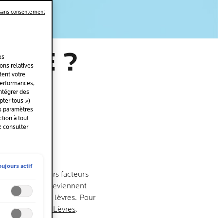
 sans consentement
LITE ?
es
ions relatives
S :
tent votre
performances,
intégrer des
ES
ter tous »)
es paramètres
tion à tout
z consulter
oujours actif
sée par plusieurs facteurs
es. Les lèvres deviennent
cteurs pour les lèvres. Pour
AST Baume B5 Lèvres
.