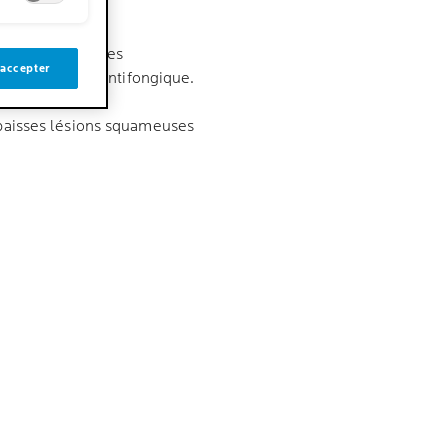
aies au niveau des
 accepter
vec une crème antifongique.
'épaisses lésions squameuses