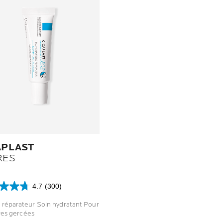
APLAST
RES
4.7
(300)
réparateur Soin hydratant Pour
res gercées
s.