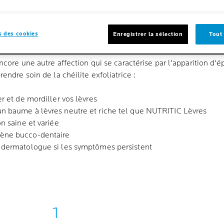
er vos lèvres.
e autre affection qui se caractérise par le développement de pl
 des cookies
Enregistrer la sélection
Tout
e est souvent causée par un champignon et peut être traitée a
 encore une autre affection qui se caractérise par l'apparition d
rendre soin de la chéilite exfoliatrice :
er et de mordiller vos lèvres
n baume à lèvres neutre et riche tel que NUTRITIC Lèvres
on saine et variée
iène bucco-dentaire
n dermatologue si les symptômes persistent