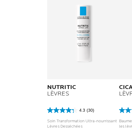
NUTRITIC
CIC
LÈVRES
LÈV
4.3
(30)
4.3
4.7
sur
sur
Soin Transformation Ultra-nourrissant
Baume 
5
5
Lèvres Desséchées
les lèv
étoiles.
étoile