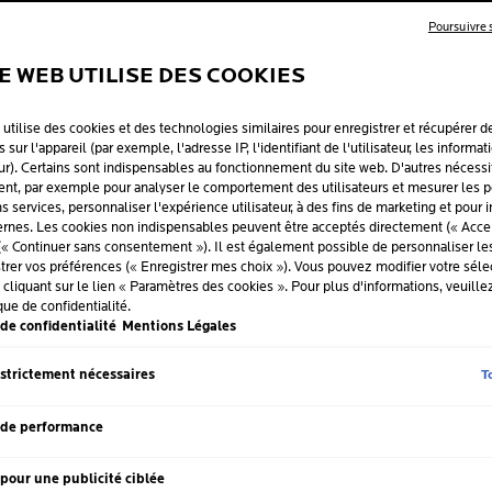
Poursuivre
TE WEB UTILISE DES COOKIES
-CE QUE LA CHÉI
 utilise des cookies et des technologies similaires pour enregistrer et récupérer d
 sur l'appareil (par exemple, l'adresse IP, l'identifiant de l'utilisateur, les informat
 ET TRAITEMENT
ur). Certains sont indispensables au fonctionnement du site web. D'autres nécessi
t, par exemple pour analyser le comportement des utilisateurs et mesurer les 
ins services, personnaliser l'expérience utilisateur, à des fins de marketing et pour 
NT PRÉVENIR L
rnes. Les cookies non indispensables peuvent être acceptés directement (« Accep
(« Continuer sans consentement »). Il est également possible de personnaliser l
S GERCÉES
strer vos préférences (« Enregistrer mes choix »). Vous pouvez modifier votre sélec
liquant sur le lien « Paramètres des cookies ». Pour plus d'informations, veuille
que de confidentialité.
de confidentialité
Mentions Légales
t 2025
T
 strictement nécessaires
tion des lèvres qui prend la forme de gerçures et peut être cau
id, le soleil ou les allergènes contenus dans les rouges à lèvr
 de performance
endillent. Vous pouvez prévenir la chéilite avec des soins prote
 pour un soin nourrissant, apaisant et protecteur tel que
CICAPL
pour une publicité ciblée