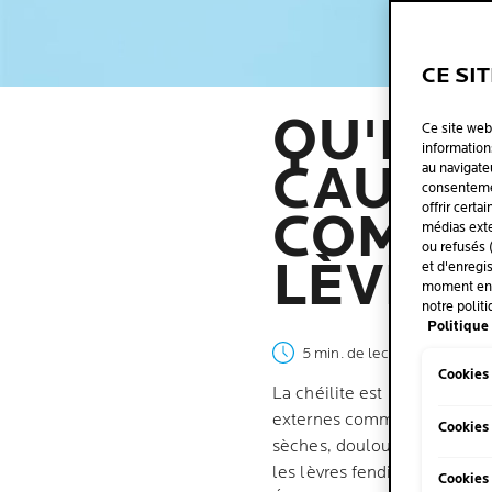
CE SI
QU'EST
Ce site web
informations
CAUSES
au navigate
consentemen
offrir certa
COMME
médias exte
ou refusés 
LÈVRE
et d'enregi
moment en c
notre politi
Politique 
5 min. de lecture
| 08 juille
Cookies
La chéilite est une inflamma
externes comme le temps fro
Cookies
sèches, douloureuses et se f
les lèvres fendillées, optez
Cookies 