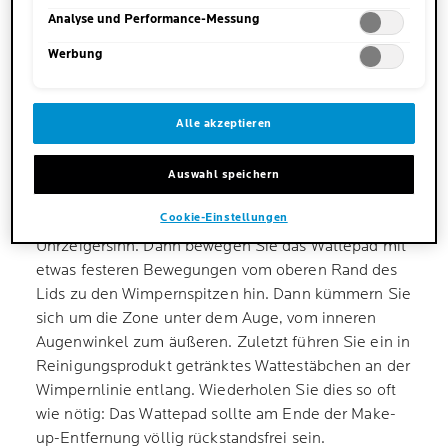
Einstellungen" angepasst werden. Für weitere Informationen s.
unsere Datenschutzinformationen.
Analyse und Performance-Messung
Ein effizienter Make-up-Entferner und seine sanfte
Anwendung bieten das ideale Gleichgewicht, um die
Werbung
Augenkonturen von Unreinheiten und Make-up zu
befreien, ganz ohne sie anzugreifen. Darüber hinaus
kann Rubbeln die Haut schädigen. Für eine sanfte
Alle akzeptieren
Reinigung tränken Sie ein Wattepad in Make-up-
Entferner für sensible Augen und drücken es einige
Auswahl speichern
Sekunden bei geschlossenen Augen gegen Ihr
Cookie-Einstellungen
Augenlid. Machen Sie leichte Kreisbewegungen im
Uhrzeigersinn. Dann bewegen Sie das Wattepad mit
etwas festeren Bewegungen vom oberen Rand des
Lids zu den Wimpernspitzen hin. Dann kümmern Sie
sich um die Zone unter dem Auge, vom inneren
Augenwinkel zum äußeren. Zuletzt führen Sie ein in
Reinigungsprodukt getränktes Wattestäbchen an der
Wimpernlinie entlang. Wiederholen Sie dies so oft
wie nötig: Das Wattepad sollte am Ende der Make-
up-Entfernung völlig rückstandsfrei sein.