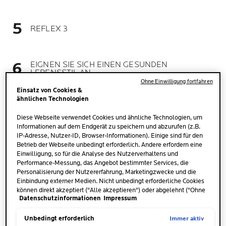
REFLEX 3
EIGNEN SIE SICH EINEN GESUNDEN
LEBENSSTIL AN
Ohne Einwilligung fortfahren
Einsatz von Cookies &
ähnlichen Technologien
REFLEX 4
Diese Webseite verwendet Cookies und ähnliche Technologien, um
Informationen auf dem Endgerät zu speichern und abzurufen (z.B.
IP-Adresse, Nutzer-ID, Browser-Informationen). Einige sind für den
Betrieb der Webseite unbedingt erforderlich. Andere erfordern eine
Einwilligung, so für die Analyse des Nutzerverhaltens und
Performance-Messung, das Angebot bestimmter Services, die
Personalisierung der Nutzererfahrung, Marketingzwecke und die
Einbindung externer Medien. Nicht unbedingt erforderliche Cookies
können direkt akzeptiert ("Alle akzeptieren") oder abgelehnt ("Ohne
REFLEX 1
Datenschutzinformationen
Impressum
Einwilligung fortfahren") werden. Individuelle Anpassungen der
Einstellungen sind ebenfalls möglich und speicherbar ("Auswahl
REINIGEN OHNE RUBBELN
speichern"). Die Auswahl kann jederzeit unter dem Link "Cookie-
Immer aktiv
Unbedingt erforderlich