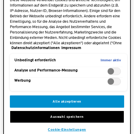
Diese Webseite verwendet Cookies und ähnliche Technologien, um
Informationen auf dem Endgerät zu speichern und abzurufen (z.B.
WAS ENTHÄLT VITAMIN C?
IP-Adresse, Nutzer-ID, Browser-Informationen). Einige sind für den
Betrieb der Webseite unbedingt erforderlich. Andere erfordern eine
Vitamin C ist vor allem in frischem Obst, wie Orangen oder
Einwilligung, so für die Analyse des Nutzerverhaltens und
Mangos, und Gemüse, zum Beispiel in Paprika oder Spinat,
Performance-Messung, das Angebot bestimmter Services, die
Personalisierung der Nutzererfahrung, Marketingzwecke und die
enthalten. Zudem gibt es mit Vitamin C angereicherte
Einbindung externer Medien. Nicht unbedingt erforderliche Cookies
Lebensmittel. Auch in verarbeiteten Lebensmitteln wird
können direkt akzeptiert ("Alle akzeptieren") oder abgelehnt ("Ohne
Vitamin C beispielsweise als Antioxidationsmittel
Datenschutzinformationen
Impressum
Einwilligung fortfahren") werden. Individuelle Anpassungen der
Einstellungen sind ebenfalls möglich und speicherbar ("Auswahl
zugesetzt. Dies ist an den Kennzeichnungen E300 bis
speichern"). Die Auswahl kann jederzeit unter dem Link "Cookie-
Immer aktiv
Unbedingt erforderlich
E304, E315 sowie E316 erkennbar.
Einstellungen" angepasst werden. Für weitere Informationen s.
unsere Datenschutzinformationen.
Analyse und Performance-Messung
WELCHE FORMEN VON VITAMIN C WERDEN IN
Werbung
DER HAUTPFLEGE EINGESETZT?
In Pflegeprodukten kommen verschiedene Formen von
Alle akzeptieren
Vitamin C zum Einsatz: entweder reines Vitamin C, auch
Ascorbinsäure oder L-Ascorbinsäure genannt, oder Vitamin-
C-Derivate wie Ascorbyl Glucoside, Ascorbyl Palmitate,
Auswahl speichern
Ethyl Ascorbinsäure oder Magnesium Ascorbyl Phosphate.
Cookie-Einstellungen