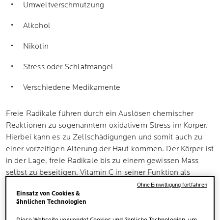
Umweltverschmutzung
Alkohol
Nikotin
Stress oder Schlafmangel
Verschiedene Medikamente
Freie Radikale führen durch ein Auslösen chemischer
Reaktionen zu sogenanntem oxidativem Stress im Körper.
Hierbei kann es zu Zellschädigungen und somit auch zu
einer vorzeitigen Alterung der Haut kommen. Der Körper ist
in der Lage, freie Radikale bis zu einem gewissen Mass
selbst zu beseitigen. Vitamin C in seiner Funktion als
Antioxidans unterstützt den Organismus bei diesem
Ohne Einwilligung fortfahren
Einsatz von Cookies &
Prozess und bietet dadurch einen wirksamen Schutz vor
ähnlichen Technologien
den Auswirkungen freier Radikale.