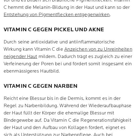
vor und es bilden sich bräunliche Pigmentflecken. Vitamin
C hemmt die Melanin-Bildung in der Haut und kann so der
Entstehung von Pigmentflecken entgegenwirken
.
VITAMIN C GEGEN PICKEL UND AKNE
Durch seine antioxidative und antiinflammatorische
Wirkung kann Vitamin C die
Anzeichen von zu Unreinheiten
neigender Haut
mildern. Dadurch trägt es zugleich zu einer
Verfeinerung der Poren bei und fördert somit insgesamt ein
ebenmässigeres Hautbild.
VITAMIN C GEGEN NARBEN
Reicht eine Blessur bis in die Dermis, kommt es in der
Regel zu Narbenbildung. Während der Wiederaufbauphase
der Haut füllt der Körper die ehemalige Blessur mit
Bindegewebe auf. Da Vitamin C die Regenerationsfähigkeit
der Haut und den Aufbau von Kollagen fördert, eignet es
sich als Unterstützung zur
Narbenpflege
. Auch bei