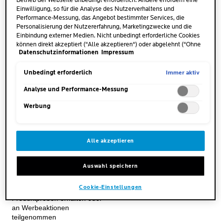
Betrieb der Webseite unbedingt erforderlich. Andere erfordern eine
Einwilligung, so für die Analyse des Nutzerverhaltens und
BESTSELLER
Performance-Messung, das Angebot bestimmter Services, die
Personalisierung der Nutzererfahrung, Marketingzwecke und die
Einbindung externer Medien. Nicht unbedingt erforderliche Cookies
können direkt akzeptiert ("Alle akzeptieren") oder abgelehnt ("Ohne
Datenschutzinformationen
Impressum
Einwilligung fortfahren") werden. Individuelle Anpassungen der
Einstellungen sind ebenfalls möglich und speicherbar ("Auswahl
speichern"). Die Auswahl kann jederzeit unter dem Link "Cookie-
Immer aktiv
Unbedingt erforderlich
Einstellungen" angepasst werden. Für weitere Informationen s.
unsere Datenschutzinformationen.
Analyse und Performance-Messung
Werbung
EFFACLAR
Alle akzeptieren
MIKRO-PEELING
REINIGUNGSGEL
Auswahl speichern
4.7
(326)
4.7
von
Cookie-Einstellungen
30 von 326 Bewertern haben
5
Produktproben erhalten oder
Sternen.
an Werbeaktionen
326
teilgenommen