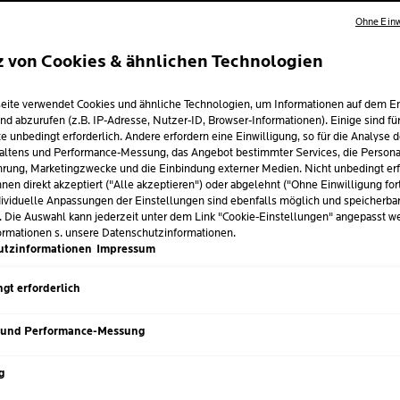
EDER KANN VON HAUTKRE
Ohne Einw
BETROFFEN SEIN
z von Cookies & ähnlichen Technologien
Menschen jeden Alters, jeder Herkunft, jedes Geschlechts und
eite verwendet Cookies und ähnliche Technologien, um Informationen auf dem E
chen mit hellem Phototyp, über 50 Jahre alt und vor allem Mä
nd abzurufen (z.B. IP-Adresse, Nutzer-ID, Browser-Informationen). Einige sind fü
 Risiko ausgesetzt. Die Exposition gegenüber UV-Strahlung (
e unbedingt erforderlich. Andere erfordern eine Einwilligung, so für die Analyse 
uellen) ist ein Hauptauslöser für die Entstehung von Melanomen
altens und Performance-Messung, das Angebot bestimmter Services, die Personal
Fakten:
rung, Marketingzwecke und die Einbindung externer Medien. Nicht unbedingt erf
nen direkt akzeptiert ("Alle akzeptieren") oder abgelehnt ("Ohne Einwilligung for
ividuelle Anpassungen der Einstellungen sind ebenfalls möglich und speicherba
. Die Auswahl kann jederzeit unter dem Link "Cookie-Einstellungen" angepasst w
ormationen s. unsere Datenschutzinformationen.
utzinformationen
Impressum
gt erforderlich
 und Performance-Messung
g