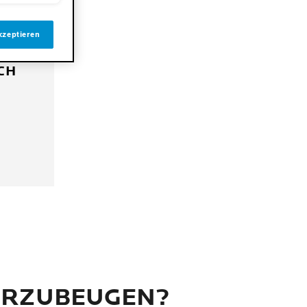
kzeptieren
RCH
VORZUBEUGEN?