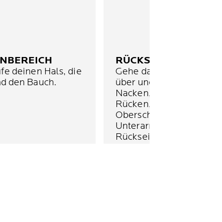
NBEREICH
RÜCKSEITE
fe deinen Hals, die
Gehe dann zum Rücken
nd den Bauch.
über und untersuche
Nacken, Schultern,
Rücken, Gesäß,
Oberschenkelrückseiten
Unterarme und die
Rückseite der Ohren.