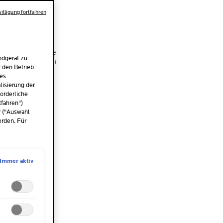
BS
illigung fortfahren
 jeder Hautfarbe
ndgerät zu
nner sind jedoch
r den Betrieb
natürliche und
des
. Hier einige
isierung der
orderliche
tfahren")
r ("Auswahl
erden. Für
Immer aktiv