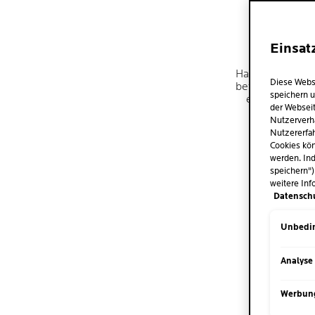
J
Einsat
Hautkrebs kann 
Diese Webs
betreffen. Mens
speichern u
einem höheren
der Webseit
künstliche Q
Nutzerverh
Nutzererfah
Cookies kön
werden. Ind
speichern")
weitere Inf
Datensch
Unbedin
Analyse
Werbun