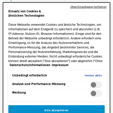
Ohne Einwilligung fortfahren
WIE MACHT SICH AUSSCHLAG
Einsatz von Cookies &
ähnlichen Technologien
AM FUSS BEMERKBAR?
Diese Webseite verwendet Cookies und ähnliche Technologien, um
Informationen auf dem Endgerät zu speichern und abzurufen (z.B.
In den meisten Fällen zeigt sich ein Ausschlag am
IP-Adresse, Nutzer-ID, Browser-Informationen). Einige sind für den
Fuss durch sichtbare und spürbare
Betrieb der Webseite unbedingt erforderlich. Andere erfordern eine
Einwilligung, so für die Analyse des Nutzerverhaltens und
Hautveränderungen. Typisch sind
Rötungen, kleine
Performance-Messung, das Angebot bestimmter Services, die
Bläschen, Schuppenbildung oder nässende
Personalisierung der Nutzererfahrung, Marketingzwecke und die
Stellen
– oft begleitet von
Juckreiz
, einem
Einbindung externer Medien. Nicht unbedingt erforderliche Cookies
können direkt akzeptiert ("Alle akzeptieren") oder abgelehnt ("Ohne
Brennen oder Spannungsgefühl. In einigen Fällen
Datenschutzinformationen
Impressum
Einwilligung fortfahren") werden. Individuelle Anpassungen der
kann sich die Haut durch den Ausschlag am Fuss
Einstellungen sind ebenfalls möglich und speicherbar ("Auswahl
auch verdicken, aufreissen oder sich entzünden.
speichern"). Die Auswahl kann jederzeit unter dem Link "Cookie-
Immer aktiv
Unbedingt erforderlich
Einstellungen" angepasst werden. Für weitere Informationen s.
unsere Datenschutzinformationen.
Analyse und Performance-Messung
Besonders von einem juckenden Ausschlag am Fuss
Werbung
betroffen sind die Stellen zwischen den
Zehen, an
den Fusssohlen oder am Spann
. Hier wird häufig
Reibung durch die Schuhe oder die Kleidung
Alle akzeptieren
erzeugt, die dann zusätzlich auf Feuchtigkeit trifft.