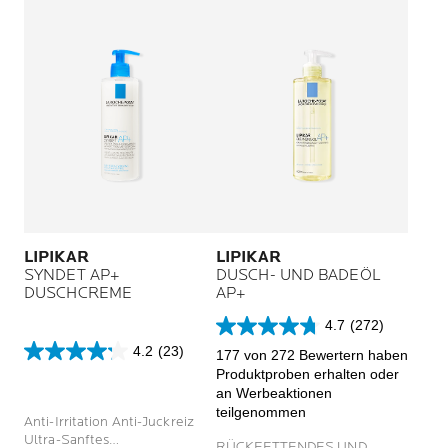
LIPIKAR
LIPIKAR
SYNDET AP+
DUSCH- UND BADEÖL
DUSCHCREME
AP+
4.7
(272)
4.7
4.2
(23)
von
177 von 272 Bewertern haben
4.2
5
Produktproben erhalten oder
von
Sternen.
an Werbeaktionen
5
272
teilgenommen
Sternen.
Anti-Irritation Anti-Juckreiz
Bewertungen
23
Ultra-Sanftes
RÜCKFETTENDES UND