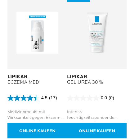
LIPIKAR
LIPIKAR
ECZEMA MED
GEL UREA 30 %
4.5
(17)
0.0
(0)
4.5
0.0
von
von
Medizinprodukt mit
Intensiv
5
5
Wirksamkeit gegen Ekzem-
feuchtigkeitsspendende
Sternen.
Sternen.
Symptome
Körperpflege mit 30 % Urea
17
für extrem trockene und raue
Bewertungen
ONLINE KAUFEN
ONLINE KAUFEN
Hautstellen.