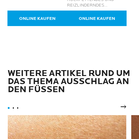
Bewertungen
Körperpflegemittel
REIZLINDERNDES
REINIGUNGSÖL FÜR
GESICHT UND KÖRPER
ONLINE KAUFEN
ONLINE KAUFEN
WEITERE ARTIKEL RUND UM
DAS THEMA AUSSCHLAG AN
DEN FÜSSEN
Nächst