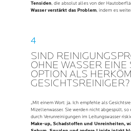
Tensiden
, die absolut alles von der Hautoberfl
Wasser verstärkt das Problem
, indem es weiter
SIND REINIGUNGSP
OHNE WASSER EINE
OPTION ALS HERKÖ
GESICHTSREINIGER?
„Mit einem Wort: ja. Ich empfehle als Gesichtsr
Mizellenwasser. Sie werden nicht abgespült, so d
durch Verunreinigungen im Leitungswasser riski
Make-up, Schadstoffen und Unreinheiten, w
Sebum, Squalen und andere Lipide intakt bl