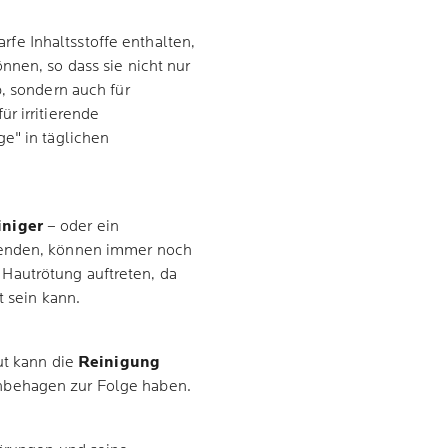
e Inhaltsstoffe enthalten,
nnen, so dass sie nicht nur
b, sondern auch für
r irritierende
e" in täglichen
iniger
– oder ein
wenden, können immer noch
Hautrötung auftreten, da
t sein kann.
ut kann die
Reinigung
behagen zur Folge haben.