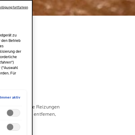
illigung fortfahren
ndgerät zu
r den Betrieb
des
ZU
isierung der
orderliche
tfahren")
UT
r ("Auswahl
erden. Für
Immer aktiv
und allergische
ser kann weitere Reizungen
mutzungen sanft entfernen,