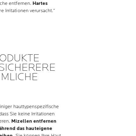
äche entfernen.
Hartes
e Irritationen verursacht.“
RODUKTE
 SICHERERE
MMLICHE
einiger hauttypenspezifische
ass Sie keine Irritationen
eren.
Mizellen entfernen
ährend das hauteigene
eiben.
Sie können Ihre Haut