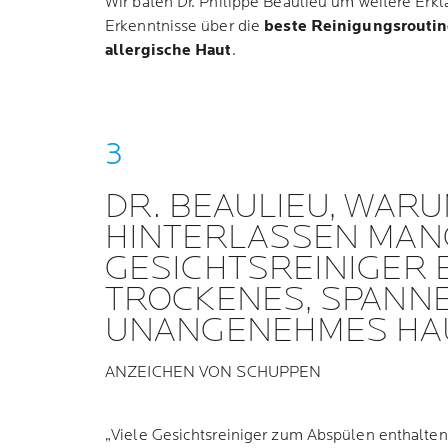
Wir baten Dr. Philippe Beaulieu um weitere Erk
Erkenntnisse über die
beste Reinigungsroutin
allergische Haut
.
DR. BEAULIEU, WAR
HINTERLASSEN MAN
GESICHTSREINIGER 
TROCKENES, SPANN
UNANGENEHMES HA
ANZEICHEN VON SCHUPPEN
„Viele Gesichtsreiniger zum Abspülen enthalte