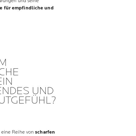
lärungen und seine
e für empfindliche und
UM
CHE
EIN
ENDES UND
UTGEFÜHL?
n eine Reihe von
scharfen