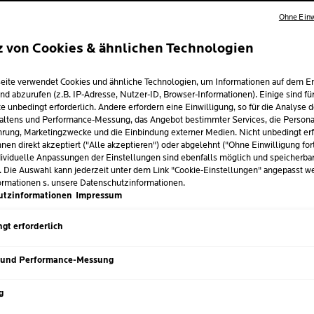
Ohne Einw
z von Cookies & ähnlichen Technologien
STE
eite verwendet Cookies und ähnliche Technologien, um Informationen auf dem E
GUNGSROUTINE
nd abzurufen (z.B. IP-Adresse, Nutzer-ID, Browser-Informationen). Einige sind fü
e unbedingt erforderlich. Andere erfordern eine Einwilligung, so für die Analyse 
PFINDLICHE UND 
altens und Performance-Messung, das Angebot bestimmter Services, die Personal
rung, Marketingzwecke und die Einbindung externer Medien. Nicht unbedingt erf
nen direkt akzeptiert ("Alle akzeptieren") oder abgelehnt ("Ohne Einwilligung for
IEN NEIGENDE HA
ividuelle Anpassungen der Einstellungen sind ebenfalls möglich und speicherba
. Die Auswahl kann jederzeit unter dem Link "Cookie-Einstellungen" angepasst w
ormationen s. unsere Datenschutzinformationen.
utzinformationen
Impressum
l 2024
gt erforderlich
tel können scharfe Inhaltsstoffe enthalten, die empfindliche 
z, Brennen, Rötung und Spannungsgefühl auslösen. Hartes Was
 und Performance-Messung
 sind Gesichtsreiniger, die nicht abgespült werden und Versch
Ihrer Haut anzugreifen.
g