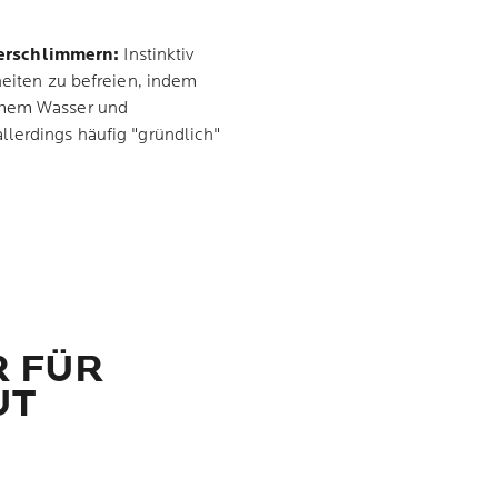
erschlimmern:
Instinktiv
heiten zu befreien, indem
armem Wasser und
llerdings häufig "gründlich"
R FÜR
UT