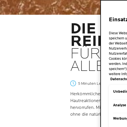
Einsat
DIE BE
Diese Webs
REINI
speichern u
der Webseit
FÜR EM
Nutzerverh
Nutzererfah
Cookies kön
ALLERG
werden. Ind
speichern")
weitere Inf
Datensch
5 Minuten Lesezeit
| 12 Apri
Unbedin
Herkömmliche Reinigungsmit
Hautreaktionen wie Juckrei
Analyse
hervorrufen. Mizellenwasser
ohne die natürlichen Lipide 
Werbun