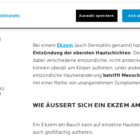
WAS IST EIN EKZE
stellungen
Auswahl speichern
Alle a
BAUCH?
N
Bei einem
Ekzem
(auch Dermatitis genannt) ha
Entzündung der obersten Hautschichten
. De
dabei verschiedene entzündliche, nicht anste
können überall am Körper auftreten, unter and
entzündliche Hautveränderung
betrifft Mensch
mit einer Reihe von unangenehmen Symptomen
DU
H
WIE ÄUSSERT SICH EIN EKZEM AM
Ein Ekzem am Bauch kann auf einzelne Hautstel
auch großflächig auftreten.