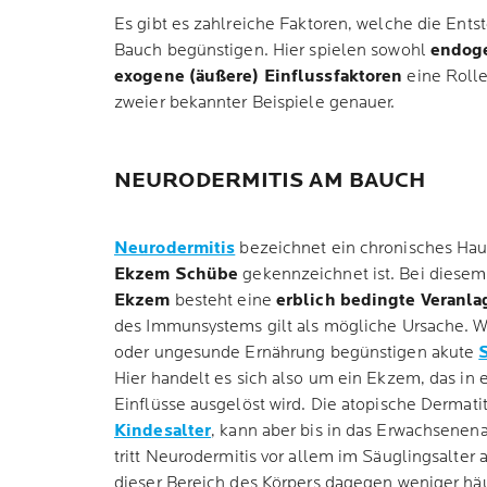
Es gibt es zahlreiche Faktoren, welche die En
Bauch begünstigen. Hier spielen sowohl
endoge
exogene (äußere) Einflussfaktoren
eine Rolle
zweier bekannter Beispiele genauer.
NEURODERMITIS AM BAUCH
Neurodermitis
bezeichnet ein chronisches Hau
Ekzem Schübe
gekennzeichnet ist. Bei diese
Ekzem
besteht eine
erblich bedingte Veranl
des Immunsystems gilt als mögliche Ursache. We
oder ungesunde Ernährung begünstigen akute
Hier handelt es sich also um ein Ekzem, das in e
Einflüsse ausgelöst wird. Die atopische Dermati
Kindesalter
, kann aber bis in das Erwachsenen
tritt Neurodermitis vor allem im Säuglingsalter a
dieser Bereich des Körpers dagegen weniger häu