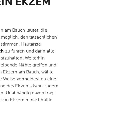
EIN EKZEM
n am Bauch lautet: die
r möglich, den tatsächlichen
estimmen. Hautärzte
ch
zu führen und darin alle
stzuhalten. Weiterhin
eibende Nähte greifen und
n Ekzem am Bauch, wähle
se Weise vermeidest du eine
gung des Ekzems kann zudem
n. Unabhängig davon trägt
en von Ekzemen nachhaltig