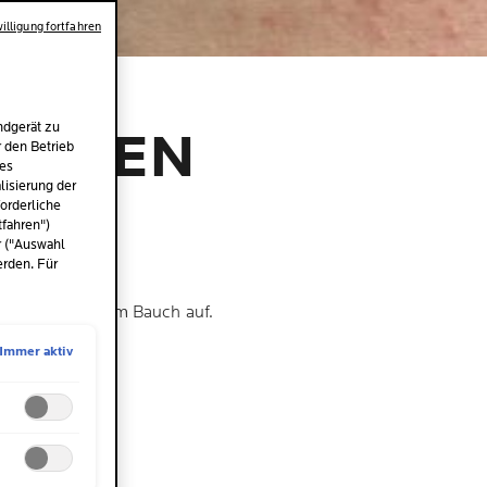
illigung fortfahren
ES
ndgerät zu
AGEGEN
r den Betrieb
des
isierung der
orderliche
tfahren")
r ("Auswahl
erden. Für
n Ekzem auch am Bauch auf.
 wir hier.
Immer aktiv