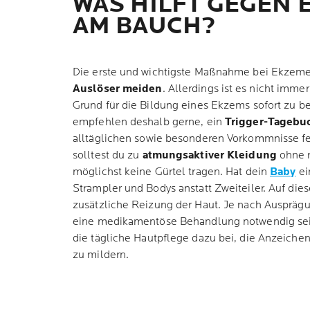
WAS HILFT GEGEN 
AM BAUCH?
Die erste und wichtigste Maßnahme bei Ekzeme
Auslöser meiden
. Allerdings ist es nicht imme
Grund für die Bildung eines Ekzems sofort zu b
empfehlen deshalb gerne, ein
Trigger-Tagebu
alltäglichen sowie besonderen Vorkommnisse fe
solltest du zu
atmungsaktiver Kleidung
ohne r
möglichst keine Gürtel tragen. Hat dein
Baby
ei
Strampler und Bodys anstatt Zweiteiler. Auf die
zusätzliche Reizung der Haut. Je nach Ausprä
eine medikamentöse Behandlung notwendig sei
die tägliche Hautpflege dazu bei, die Anzeich
zu mildern.