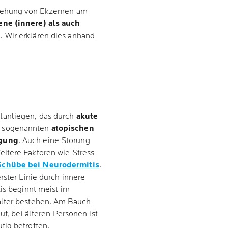
tstehung von Ekzemen am
ne (innere) als auch
. Wir erklären dies anhand
tanliegen, das durch
akute
m sogenannten
atopischen
agung
. Auch eine Störung
itere Faktoren wie Stress
Schübe bei Neurodermitis
.
rster Linie durch innere
tis beginnt meist im
alter bestehen. Am Bauch
uf, bei älteren Personen ist
fig betroffen.