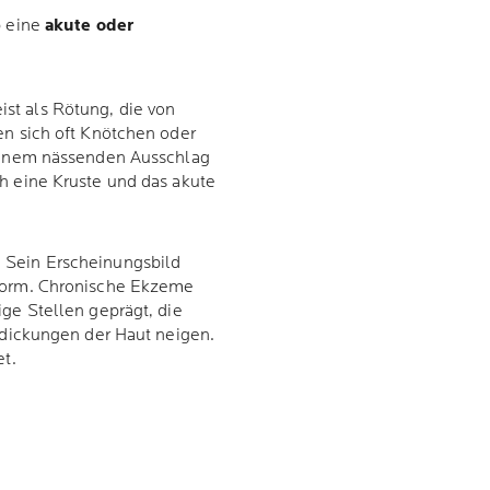
b eine
akute oder
ist als Rötung, die von
en sich oft Knötchen oder
 einem nässenden Ausschlag
h eine Kruste und das akute
. Sein Erscheinungsbild
 Form. Chronische Ekzeme
ige Stellen geprägt, die
erdickungen der Haut neigen.
et.