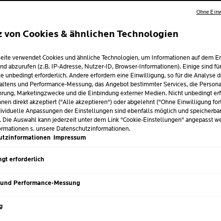
Ohne Einw
z von Cookies & ähnlichen Technologien
AM BAUCH: WIE 
eite verwendet Cookies und ähnliche Technologien, um Informationen auf dem E
EHT UND WAS D
nd abzurufen (z.B. IP-Adresse, Nutzer-ID, Browser-Informationen). Einige sind fü
e unbedingt erforderlich. Andere erfordern eine Einwilligung, so für die Analyse 
altens und Performance-Messung, das Angebot bestimmter Services, die Personal
rung, Marketingzwecke und die Einbindung externer Medien. Nicht unbedingt erf
nen direkt akzeptiert ("Alle akzeptieren") oder abgelehnt ("Ohne Einwilligung for
ividuelle Anpassungen der Einstellungen sind ebenfalls möglich und speicherba
. Die Auswahl kann jederzeit unter dem Link "Cookie-Einstellungen" angepasst w
i 2025
ormationen s. unsere Datenschutzinformationen.
utzinformationen
Impressum
äufigsten vorkommenden Hautanliegen. Nicht selten tritt ei
er verbergen und wie du die Anzeichen mildern kannst, verraten
gt erforderlich
 und Performance-Messung
M
g