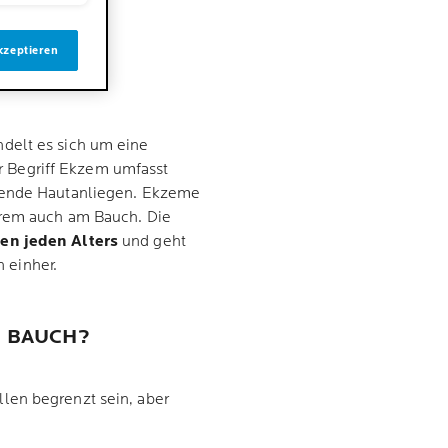
M AM
kzeptieren
ndelt es sich um eine
r Begriff Ekzem umfasst
ckende Hautanliegen. Ekzeme
erem auch am Bauch. Die
en jeden Alters
und geht
 einher.
 BAUCH?
len begrenzt sein, aber