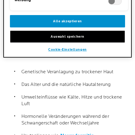
Werbung
TROCKENE BEINE?
Neigt die Haut an den Beinen zu Trockenheit, fehlt
Alle akzeptieren
es ihr an wichtiger Feuchtigkeit und schützenden
Lipiden (hauteigenen Fetten). Dieser Mangel führt
Auswahl speichern
dazu, dass die Haut austrocknet und
anfälliger für
Irritationen
wird. Die Gründe hierfür sind
Cookie-Einstellungen
unterschiedlich:
Genetische Veranlagung zu trockener Haut
Das Alter und die natürliche Hautalterung
Umwelteinflüsse wie Kälte, Hitze und trockene
Luft
Hormonelle Veränderungen während der
Schwangerschaft oder Wechseljahre