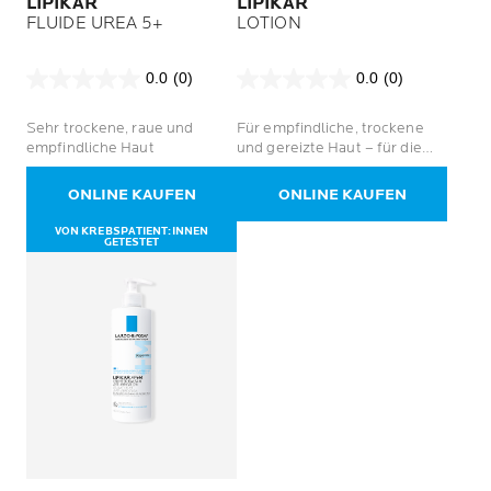
LIPIKAR
LIPIKAR
FLUIDE UREA 5+
LOTION
0.0
(0)
0.0
(0)
0.0
0.0
von
von
Sehr trockene, raue und
Für empfindliche, trockene
5
5
empfindliche Haut
und gereizte Haut – für die
Sternen.
Sternen.
ganze Familie
ONLINE KAUFEN
ONLINE KAUFEN
VON KREBSPATIENT:INNEN
GETESTET