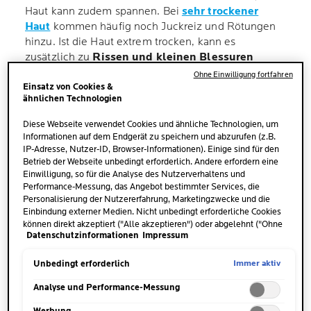
Haut kann zudem spannen. Bei
sehr trockener
Haut
kommen häufig noch Juckreiz und Rötungen
hinzu. Ist die Haut extrem trocken, kann es
zusätzlich zu
Rissen und kleinen Blessuren
kommen. Diese Anzeichen können in allen
Ohne Einwilligung fortfahren
Bereichen der Beine auftreten. Typisch sind jedoch
Einsatz von Cookies &
ähnlichen Technologien
vor allem
trockene Schienbeine
, denn die Haut ist
dort vergleichsweise dünn. Darüber hinaus
Diese Webseite verwendet Cookies und ähnliche Technologien, um
beanspruchen Hosen oder Strumpfhosen die Haut
Informationen auf dem Endgerät zu speichern und abzurufen (z.B.
durch Reibung zusätzlich. Trockene Haut an den
IP-Adresse, Nutzer-ID, Browser-Informationen). Einige sind für den
Betrieb der Webseite unbedingt erforderlich. Andere erfordern eine
Schienbeinen geht häufig auch mit
Einwilligung, so für die Analyse des Nutzerverhaltens und
Schuppenbildung
einher. Die schuppigen Beine
Performance-Messung, das Angebot bestimmter Services, die
sind für Betroffene meist besonders unangenehm.
Personalisierung der Nutzererfahrung, Marketingzwecke und die
Einbindung externer Medien. Nicht unbedingt erforderliche Cookies
können direkt akzeptiert ("Alle akzeptieren") oder abgelehnt ("Ohne
Datenschutzinformationen
Impressum
Einwilligung fortfahren") werden. Individuelle Anpassungen der
Einstellungen sind ebenfalls möglich und speicherbar ("Auswahl
speichern"). Die Auswahl kann jederzeit unter dem Link "Cookie-
Immer aktiv
Unbedingt erforderlich
Einstellungen" angepasst werden. Für weitere Informationen s.
unsere Datenschutzinformationen.
Analyse und Performance-Messung
WAS IST DIE URSACHE FÜR