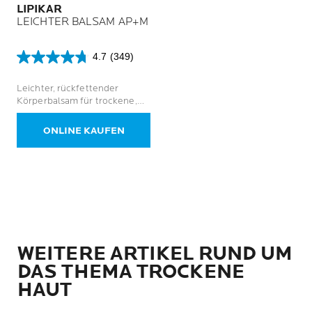
LIPIKAR
LEICHTER BALSAM AP+M
4.7
(349)
4.7
von
Leichter, rückfettender
5
Körperbalsam für trockene,
Sternen.
juckende und zu
349
Neurodermitis neigende Haut
Bewertungen
ONLINE KAUFEN
WEITERE ARTIKEL RUND UM
DAS THEMA TROCKENE
HAUT