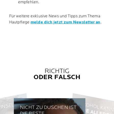
empfehlen.
Für weitere exklusive News und Tipps zum Thema
Hautpflege
melde dich jetzt zum Newsletter an
.
RICHTIG
ODER FALSCH
ALKOHOL KAN
PINSEL
NICHT ZU DUSCHEN IST
I
I
I
DIE BESTE