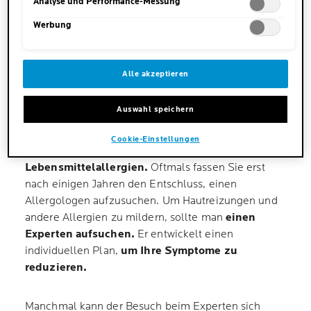
unsere Datenschutzinformationen.
Analyse und Performance-Messung
AUF
Werbung
DIE HEILUNG VON HAUTAUSSCHLÄGEN
UND IRRITATIONEN BEFINDET SICH IN
Alle akzeptieren
DER PRAXIS IHRES ALLERGOLOGEN
Auswahl speichern
Zahlreiche Menschen neigen zu Allergien wie
Hautallergien und Reizungen, Heuschnupfen,
Cookie-Einstellungen
allergischer Konjunktivitis und
Lebensmittelallergien.
Oftmals fassen Sie erst
nach einigen Jahren den Entschluss, einen
Allergologen aufzusuchen. Um Hautreizungen und
andere Allergien zu mildern, sollte man
einen
Experten aufsuchen.
Er entwickelt einen
individuellen Plan,
um Ihre Symptome zu
reduzieren.
Manchmal kann der Besuch beim Experten sich