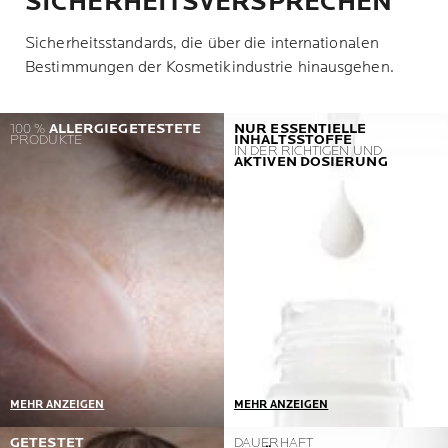
SICHERHEITSVERSPRECHEN
Sicherheitsstandards, die über die internationalen
Bestimmungen der Kosmetikindustrie hinausgehen.
100 %
ALLERGIEGETESTETE
NUR ESSENTIELLE
PRODUKTE
INHALTSSTOFFE
IN DER RICHTIGEN UND
AKTIVEN DOSIERUNG
MEHR ANZEIGEN
MEHR ANZEIGEN
Eine Herausforderung =
Unser in Zusammenarbeit
GETESTET
DAUERHAFT