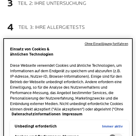
TEIL 2: IHRE UNTERSUCHUNG
TEIL 3: IHRE ALLERGIETESTS
Ohne Einwilligung fortfahren
TEIL 4: PLAN UND LÖSUNG FÜR IHRE ZU
Einsatz von Cookies &
ALLERGIEN NEIGENDE HAUT
ähnlichen Technologien
Diese Webseite verwendet Cookies und ähnliche Technologien, um
Informationen auf dem Endgerät zu speichern und abzurufen (z.B.
IP-Adresse, Nutzer-ID, Browser-Informationen). Einige sind für den
Betrieb der Webseite unbedingt erforderlich. Andere erfordern eine
Einwilligung, so für die Analyse des Nutzerverhaltens und
Performance-Messung, das Angebot bestimmter Services, die
Personalisierung der Nutzererfahrung, Marketingzwecke und die
SIE SUCHEN DIE BESTE
Einbindung externer Medien. Nicht unbedingt erforderliche Cookies
BEHANDLUNG BEI
können direkt akzeptiert ("Alle akzeptieren") oder abgelehnt ("Ohne
Datenschutzinformationen
Impressum
Einwilligung fortfahren") werden. Individuelle Anpassungen der
ALLERGISCHEM
Einstellungen sind ebenfalls möglich und speicherbar ("Auswahl
HAUTAUSSCHLAG? SUCHEN
speichern"). Die Auswahl kann jederzeit unter dem Link "Cookie-
Immer aktiv
Unbedingt erforderlich
Einstellungen" angepasst werden. Für weitere Informationen s.
SIE EINEN ALLERGOLOGEN