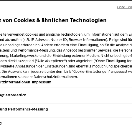
Ohne Einw
z von Cookies & ähnlichen Technologien
AUT AM FUSS:
eite verwendet Cookies und ähnliche Technologien, um Informationen auf dem E
EN UND DIE RI
nd abzurufen (z.B. IP-Adresse, Nutzer-ID, Browser-Informationen). Einige sind fü
e unbedingt erforderlich. Andere erfordern eine Einwilligung, so für die Analyse 
FLEGE
altens und Performance-Messung, das Angebot bestimmter Services, die Personal
rung, Marketingzwecke und die Einbindung externer Medien. Nicht unbedingt erf
nen direkt akzeptiert ("Alle akzeptieren") oder abgelehnt ("Ohne Einwilligung for
ividuelle Anpassungen der Einstellungen sind ebenfalls möglich und speicherba
. Die Auswahl kann jederzeit unter dem Link "Cookie-Einstellungen" angepasst w
zember 2024
ormationen s. unsere Datenschutzinformationen.
utzinformationen
Impressum
Stehen: Unsere Füsse leisten täglich Schwerstarbeit und zeig
Hornhautschicht.Wie die Verhornung der Haut entsteht, wann H
gt erforderlich
e geschmeidig weicht pflegst, erfährst du hier.
 und Performance-Messung
g