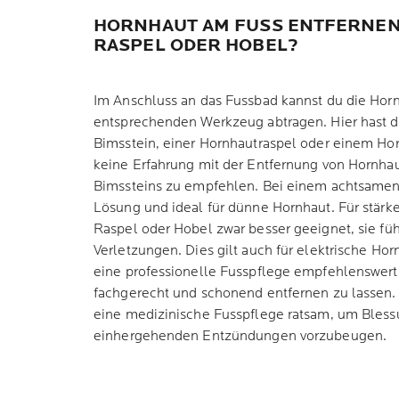
HORNHAUT AM FUSS ENTFERNEN:
RASPEL ODER HOBEL?
Im Anschluss an das Fussbad kannst du die Horn
entsprechenden Werkzeug abtragen. Hier hast 
Bimsstein, einer Hornhautraspel oder einem Ho
keine Erfahrung mit der Entfernung von Hornhau
Bimssteins zu empfehlen. Bei einem achtsamen 
Lösung und ideal für dünne Hornhaut. Für stärk
Raspel oder Hobel zwar besser geeignet, sie fü
Verletzungen. Dies gilt auch für elektrische Horn
eine professionelle Fusspflege empfehlenswert
fachgerecht und schonend entfernen zu lassen. 
eine medizinische Fusspflege ratsam, um Bless
einhergehenden Entzündungen vorzubeugen.