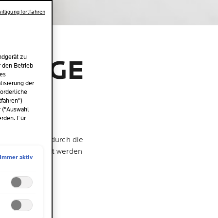
illigung fortfahren
ndgerät zu
CHTIGE
r den Betrieb
des
isierung der
orderliche
tfahren")
r ("Auswahl
erden. Für
en uns das oft durch die
ornhaut entfernt werden
Immer aktiv