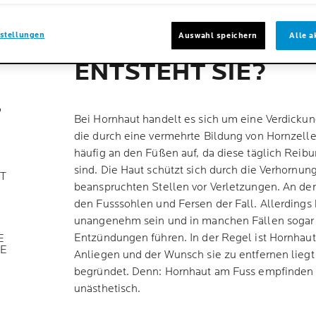
stellungen
Auswahl speichern
Alle a
WAS IST HORNHAU
ENTSTEHT SIE?
?
Bei Hornhaut handelt es sich um eine Verdickun
die durch eine vermehrte Bildung von Hornzellen
häufig an den Füßen auf, da diese täglich Reib
sind. Die Haut schützt sich durch die Verhornun
T
beanspruchten Stellen vor Verletzungen. An den
den Fusssohlen und Fersen der Fall. Allerdings
unangenehm sein und in manchen Fällen sogar
Entzündungen führen. In der Regel ist Hornhau
E
GE
Anliegen und der Wunsch sie zu entfernen liegt 
begründet. Denn: Hornhaut am Fuss empfinden 
unästhetisch.