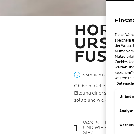
Einsat
HORNH
Diese Webs
URSACH
speichern u
der Webseit
FUSSP
Nutzerverh
Nutzererfah
Cookies kön
werden. Ind
speichern")
6 Minuten Lesezeit
| 19 De
weitere Inf
Datensch
Ob beim Gehen, Laufen oder 
Bildung einer schützenden 
Unbedin
sollte und wie du deine Füss
Analyse
WAS IST HORNHAUT
Werbun
UND WIE ENTSTEHT
SIE?