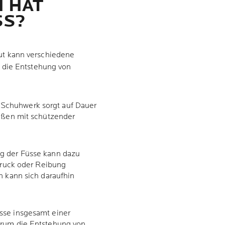
 HAT
SS?
t kann verschiedene
 die Entstehung von
Schuhwerk sorgt auf Dauer
Füßen mit schützender
g der Füsse kann dazu
 Druck oder Reibung
n kann sich daraufhin
sse insgesamt einer
erum die Entstehung von