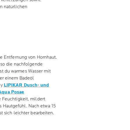
en natürlichen
ie Entfernung von Hornhaut.
t so die nachfolgende
st du warmes Wasser mit
der einem Badeöl
ay
LIPIKAR Dusch- und
Aqua Posae
 Feuchtigkeit, mildert
s Hautgefühl. Nach etwa 15
t sich leichter bearbeiten.