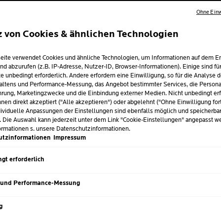
Ohne Einw
z von Cookies & ähnlichen Technologien
DLUNG VON
eite verwendet Cookies und ähnliche Technologien, um Informationen auf dem E
LLERGIEN: VON
nd abzurufen (z.B. IP-Adresse, Nutzer-ID, Browser-Informationen). Einige sind fü
e unbedingt erforderlich. Andere erfordern eine Einwilligung, so für die Analyse 
NGEN AUS DER
altens und Performance-Messung, das Angebot bestimmter Services, die Personal
rung, Marketingzwecke und die Einbindung externer Medien. Nicht unbedingt erf
nen direkt akzeptiert ("Alle akzeptieren") oder abgelehnt ("Ohne Einwilligung for
KE BIS HIN ZU
ividuelle Anpassungen der Einstellungen sind ebenfalls möglich und speicherba
. Die Auswahl kann jederzeit unter dem Link "Cookie-Einstellungen" angepasst w
MARTER HAUTPF
ormationen s. unsere Datenschutzinformationen.
utzinformationen
Impressum
gt erforderlich
i 2025
 und Performance-Messung
ptome einer Allergie. Hautallergien können in vielen verschie
 über eine leichtere Reaktion wie Rötungen bis hin zur starkem
g
ien neigende Haut:
er Inhaltsstoffe um sicher zu stellen, dass das Produkt frei von