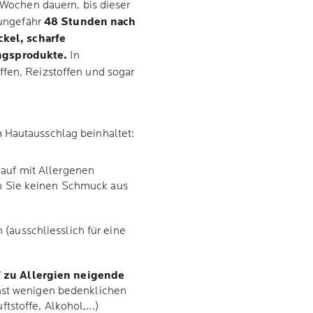
n Wochen dauern, bis dieser
 ungefähr
48 Stunden nach
ckel, scharfe
ngsprodukte.
In
ffen, Reizstoffen und sogar
 Hautausschlag beinhaltet:
e auf mit Allergenen
en Sie keinen Schmuck aus
n (ausschliesslich für eine
f zu Allergien neigende
st wenigen bedenklichen
ftstoffe, Alkohol,...)