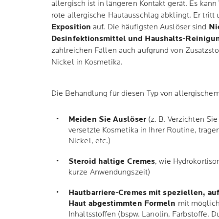
allergisch ist in längeren Kontakt gerät. Es kan
rote allergische Hautausschlag abklingt. Er tritt
Exposition
auf. Die häufigsten Auslöser sind
Ni
Desinfektionsmittel und Haushalts-Reinigu
zahlreichen Fällen auch aufgrund von Zusatzsto
Nickel in Kosmetika.
Die Behandlung für diesen Typ von allergischem
Meiden Sie Auslöser
(z. B. Verzichten Si
versetzte Kosmetika in Ihrer Routine, trag
Nickel, etc.)
Steroid haltige Cremes
, wie Hydrokortiso
kurze Anwendungszeit)
Hautbarriere-Cremes mit speziellen, au
Haut abgestimmten Formeln
mit möglich
Inhaltsstoffen (bspw. Lanolin, Farbstoffe, Du