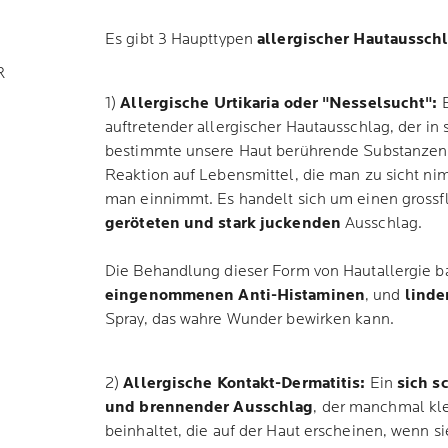
Es gibt 3 Haupttypen
allergischer Hautaussch
R
1)
Allergische Urtikaria oder "Nesselsucht":
E
auftretender allergischer Hautausschlag, der in 
bestimmte unsere Haut berührende Substanzen au
Reaktion auf Lebensmittel, die man zu sicht n
man einnimmt. Es handelt sich um einen grossf
geröteten und stark juckenden
Ausschlag.
Die Behandlung dieser Form von Hautallergie ba
eingenommenen Anti-Histaminen
, und
lind
Spray, das wahre Wunder bewirken kann.
2)
Allergische Kontakt-Dermatitis:
Ein
sich s
und brennender Ausschlag
, der manchmal kl
beinhaltet, die auf der Haut erscheinen, wenn s