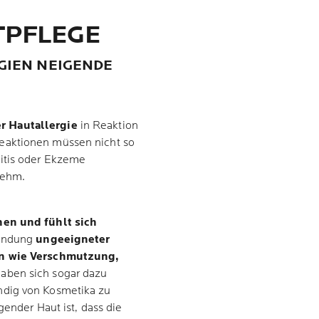
TPFLEGE
RGIEN NEIGENDE
 Hautallergie
in Reaktion
Reaktionen müssen nicht so
itis oder Ekzeme
nehm.
nen und fühlt sich
wendung
ungeeigneter
n wie Verschmutzung,
haben sich sogar dazu
ndig von Kosmetika zu
gender Haut ist, dass die