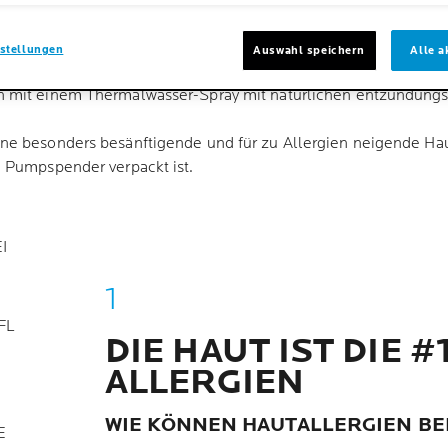
Alkohol ist
m leicht verträglichen Produkt, das nicht abgespült werden mu
stellungen
Auswahl speichern
Alle a
fläche zu entfernen
nen mit einem Thermalwasser-Spray mit natürlichen entzündun
eine besonders besänftigende und für zu Allergien neigende H
en Pumpspender verpackt ist.
I
FL
DIE HAUT IST DIE #1
ALLERGIEN
WIE KÖNNEN HAUTALLERGIEN B
E