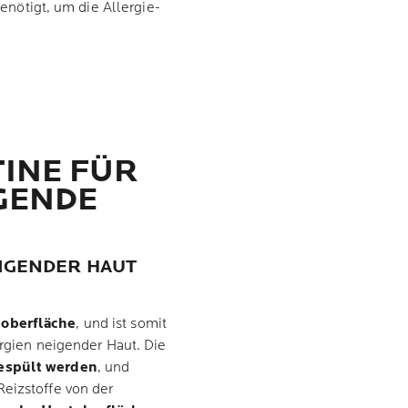
enötigt, um die Allergie-
INE FÜR
GENDE
EIGENDER HAUT
toberfläche
, und ist somit
lergien neigender Haut. Die
gespült werden
, und
Reizstoffe von der