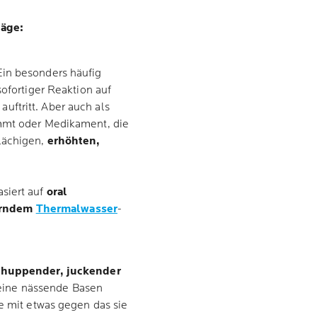
läge:
in besonders häufig
sofortiger Reaktion auf
ftritt. Aber auch als
immt oder Medikament, die
lächigen,
erhöhten,
siert auf
oral
erndem
Thermalwasser
-
chuppender, juckender
eine nässende Basen
ie mit etwas gegen das sie