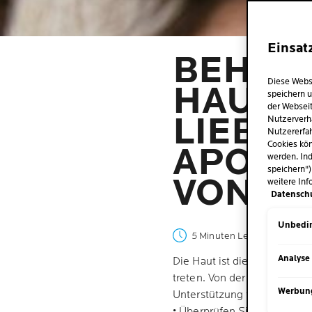
Einsat
BEHAN
Diese Webs
HAUTA
speichern u
der Webseit
LIEBLI
Nutzerverh
Nutzererfah
Cookies kön
APOTHE
werden. Ind
speichern")
VON S
weitere Inf
Datensch
Unbedin
5 Minuten Lesezeit
| 30 Jun
Analyse
Die Haut ist die #1 für Sym
treten. Von der Nesselsucht
Werbun
Unterstützung für zu Allerg
• Überprüfen Sie die Liste d