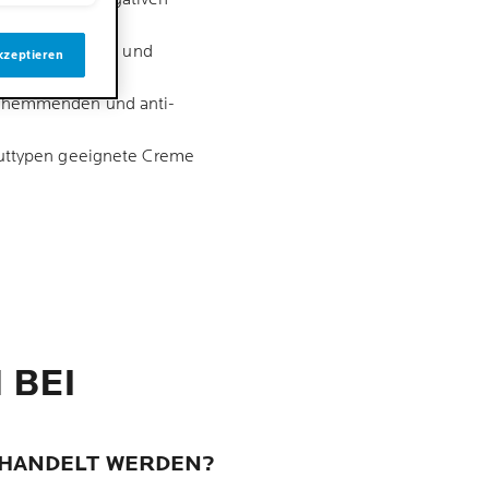
ss, um Allergene und
kzeptieren
gshemmenden und anti-
auttypen geeignete Creme
 BEI
EHANDELT WERDEN?