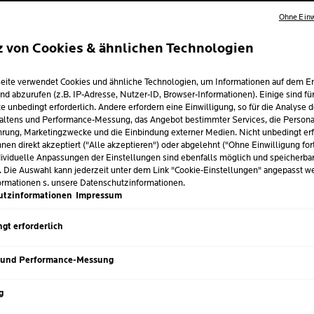
Ohne Einw
z von Cookies & ähnlichen Technologien
RAHLUNG UND I
eite verwendet Cookies und ähnliche Technologien, um Informationen auf dem E
: DAHER IST
nd abzurufen (z.B. IP-Adresse, Nutzer-ID, Browser-Informationen). Einige sind fü
e unbedingt erforderlich. Andere erfordern eine Einwilligung, so für die Analyse 
NSCHUTZ FÜR D
altens und Performance-Messung, das Angebot bestimmter Services, die Personal
rung, Marketingzwecke und die Einbindung externer Medien. Nicht unbedingt erf
nen direkt akzeptiert ("Alle akzeptieren") oder abgelehnt ("Ohne Einwilligung for
O WICHTIG
ividuelle Anpassungen der Einstellungen sind ebenfalls möglich und speicherba
. Die Auswahl kann jederzeit unter dem Link "Cookie-Einstellungen" angepasst w
ormationen s. unsere Datenschutzinformationen.
utzinformationen
Impressum
i 2026
gt erforderlich
Dosen gut, aber sie kann sich auch negativ auf deine Haut auswi
nd Sonnenallergie, langfristig begünstigt sie vorzeitige Haut
 und Performance-Messung
r über die Folgen intensiver Sonnenbäder und wie du das richt
g