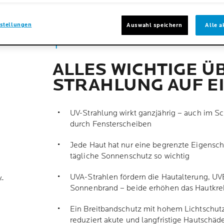
R
stellungen
Auswahl speichern
Alle a
ALLES WICHTIGE Ü
STRAHLUNG AUF EI
UV-Strahlung wirkt ganzjährig – auch im S
durch Fensterscheiben
Jede Haut hat nur eine begrenzte Eigenschu
tägliche Sonnenschutz so wichtig
UVA-Strahlen fördern die Hautalterung, UV
-
Sonnenbrand – beide erhöhen das Hautkreb
Ein Breitbandschutz mit hohem Lichtschut
reduziert akute und langfristige Hautschäd