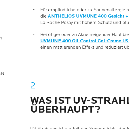
R
Für empfindliche oder zu Sonnenallergie n
die
ANTHELIOS UVMUNE 400 Gesicht + 
La Roche Posay mit hohem Schutz und pfle
Bei öliger oder zu Akne neigender Haut bie
?
UVMUNE 400 Oil Control Gel-Creme LS
einen mattierenden Effekt und reduziert ü
EN
WAS IST UV-STRA
ÜBERHAUPT?
UV-Strahlung ist ein Teil des Sonnenlichts, der 