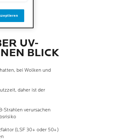
kzeptieren
BER UV-
NEN BLICK
chatten, bei Wolken und
tzzeit, daher ist der
B-Strahlen verursachen
srisiko
zfaktor (LSF 30+ oder 50+)
en