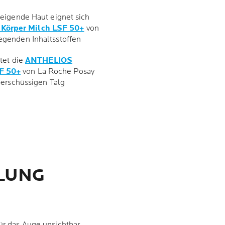
eigende Haut eignet sich
Körper Milch LSF 50+
von
genden Inhaltsstoffen
tet die
ANTHELIOS
F 50+
von La Roche Posay
berschüssigen Talg
HLUNG
für das Auge unsichtbar