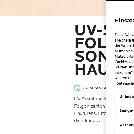
Einsat
UV-ST
Diese Webs
FOLGEN
speichern u
der Webseit
SONNE
Nutzerverh
Nutzererfah
Cookies kön
HAUT S
werden. Ind
speichern")
weitere Inf
Datensch
7 Minuten Lesezeit
| 29 Jun
Unbedin
UV-Strahlung ist in kleinen 
Folgen zählen Sonnenbrand u
Analyse
Hautkrebs. Erfahre hier meh
dich findest.
Werbun