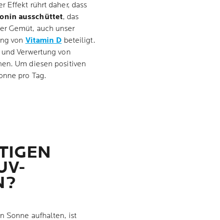
 Effekt rührt daher, dass
tonin ausschüttet
, das
ser Gemüt, auch unser
dung von
Vitamin D
beteiligt.
e und Verwertung von
hen. Um diesen positiven
onne pro Tag.
TIGEN
UV-
N?
n Sonne aufhalten, ist