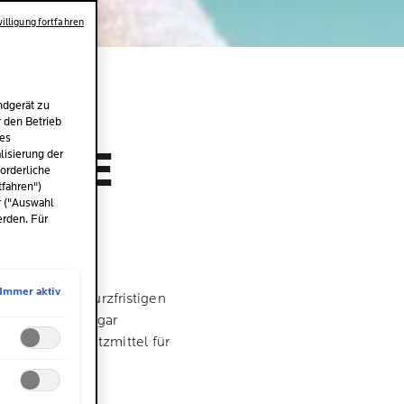
illigung fortfahren
HRE
ndgerät zu
r den Betrieb
des
EINE
isierung der
orderliche
tfahren")
r ("Auswahl
erden. Für
Immer aktiv
rken. Zu den kurzfristigen
alterung und sogar
ige Sonnenschutzmittel für