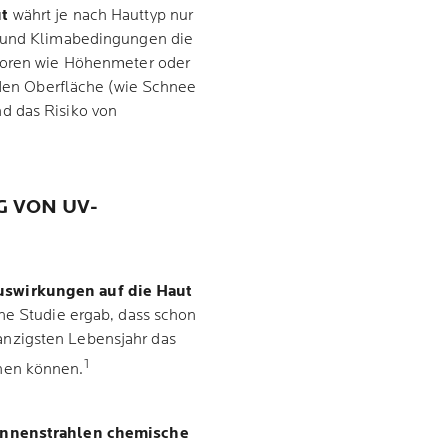
ut
währt je nach Hauttyp nur
- und Klimabedingungen die
ktoren wie Höhenmeter oder
enden Oberfläche (wie Schnee
d das Risiko von
 VON UV-
uswirkungen auf die Haut
ne Studie ergab, dass schon
nzigsten Lebensjahr das
1
hen können.
nnenstrahlen chemische