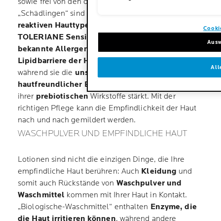
sowie frei von den oben erwähnten Haupt-
„Schädlingen“ sind und an
empfindlichen bis
reaktiven Hauttypen getestet wurden
.
Cooki
TOLERIANE Sensitive enthält keinerlei
Ausw
bekannte Allergene oder Reizstoffe
und
stellt
Lipidbarriere der Hautoberfläche wieder her
,
All
während sie die
unsichtbare Barriere
hautfreundlicher Bakterien (Mikrobiom)
dank
ihrer
prebiotischen
Wirkstoffe stärkt. Mit der
richtigen Pflege kann die Empfindlichkeit der Haut
nach und nach gemildert werden.
WASCHPULVER UND EMPFINDLICHE HAUT
Lotionen sind nicht die einzigen Dinge, die Ihre
empfindliche Haut berühren: Auch
Kleidung
und
somit auch Rückstände von
Waschpulver und
Waschmittel
kommen mit Ihrer Haut in Kontakt.
„Biologische-Waschmittel“ enthalten
Enzyme, die
die Haut irritieren können
, während andere