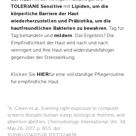
TOLERIANE Sensitive
mit
Lipiden, um die
körperliche Barriere der Haut
wiederherzustellen und Präbiotika, um die
hautfreundlichen Bakterien zu bewahren
, Tag für
Tag behandeln und
mildern
. Das Ergebnis? Die
Empfindlichkeit der Haut wird nach und nach
verringert und Ihre Haut wird widerstandsfähiger
gegenüber der Stresswirkung.
Klicken Sie
HIER
für eine vollständige Pflegeroutine
für empfindliche Haut.
1
A. Green et al. Evening light exposure to computer
screens disrupts human sleep, biological rhythms, and
attention abilities.
Chronobiology International
. Vol. 34,
May 26, 2017, p. 855. doi:
10.1080/07420528.2017.1324878