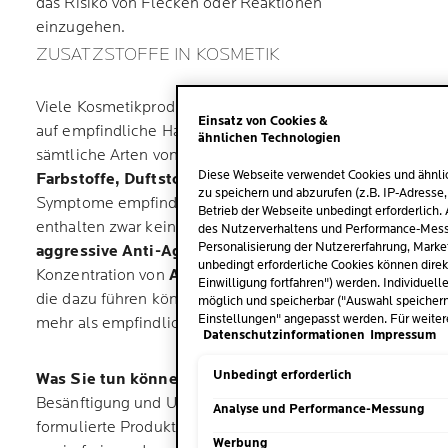
das Risiko von Flecken oder Reaktionen
einzugehen.
ZUSATZSTOFFE IN KOSMETIK
Viele Kosmetikprodukte werden nicht mit Bedacht
Einsatz von Cookies &
auf empfindliche Haut entwickelt und enthalten
ähnlichen Technologien
sämtliche Arten von potentiellen „Schädlingen“ –
Diese Webseite verwendet Cookies und ähnli
Farbstoffe, Duftstoffe, Alkohol, Lanolin
… – die
zu speichern und abzurufen (z.B. IP-Adresse,
Symptome empfindlicher Haut. Bestimmte Produkte
Betrieb der Webseite unbedingt erforderlich. 
enthalten zwar keine Zusatzstoffe, aber sehr
des Nutzerverhaltens und Performance-Messu
Personalisierung der Nutzererfahrung, Marke
aggressive A
nti-Aging-Wirkstoffe
wie die extreme
unbedingt erforderliche Cookies können direk
Konzentration von
A
lpha-Hydroxy-Säuren
(AHAs),
Einwilligung fortfahren") werden. Individuel
die dazu führen können, dass die Haut sich etwas
möglich und speicherbar ("Auswahl speichern"
Einstellungen" angepasst werden. Für weiter
mehr als empfindlich anfühlt.
Datenschutzinformationen
Impressum
Unbedingt erforderlich
Was Sie tun können:
Machen Sie speziell für die
Besänftigung und Unterstützung empfindlicher Haut
Analyse und Performance-Messung
formulierte Produkte ausfindig, die
hypoallergen
Werbung