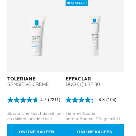
BESTSELLER
TOLERIANE
EFFACLAR
SENSITIVE CREME
DUO (+) LSF 30
4.7
(2211)
4.3
(104)
4.7
4.3
von
von
Zusätzliche Feuchtigkeit, um
Tiefenwirksame
5
5
das Mikrobiom der Haut
porenöffnende Pflege mit UV-
Sternen.
Sternen.
auszugleichen. Normale bis
Schutz
2211
104
empfindliche Haut.
Bewertungen
Bewertungen
ONLINE KAUFEN
ONLINE KAUFEN