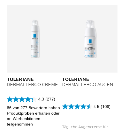
TOLERIANE
TOLERIANE
DERMALLERGO CREME
DERMALLERGO AUGEN
4.3
(277)
4.3
4.5
(106)
von
86 von 277 Bewertern haben
4.5
5
Produktproben erhalten oder
von
Sternen.
an Werbeaktionen
5
277
teilgenommen
Sternen.
Tägliche Augencreme für