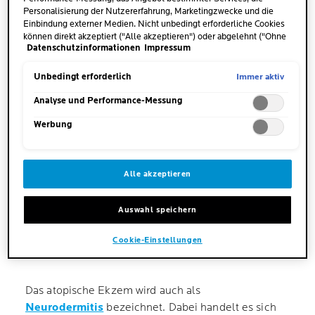
Personalisierung der Nutzererfahrung, Marketingzwecke und die
Einbindung externer Medien. Nicht unbedingt erforderliche Cookies
können direkt akzeptiert ("Alle akzeptieren") oder abgelehnt ("Ohne
Datenschutzinformationen
Impressum
Einwilligung fortfahren") werden. Individuelle Anpassungen der
WELCHE ARTEN UND
Einstellungen sind ebenfalls möglich und speicherbar ("Auswahl
URSACHEN VON EKZEMEN IM
speichern"). Die Auswahl kann jederzeit unter dem Link "Cookie-
Immer aktiv
Unbedingt erforderlich
Einstellungen" angepasst werden. Für weitere Informationen s.
GESICHT GIBT ES?
unsere Datenschutzinformationen.
Analyse und Performance-Messung
Werbung
Ekzeme können sich voneinander unterscheiden
und entstehen durch verschiedene
innere sowie
äußere Einflussfaktoren
. Wir schauen uns die
Alle akzeptieren
möglichen Ursachen und Arten von
Gesichtsekzemen im Detail an.
Auswahl speichern
Cookie-Einstellungen
ATOPISCHES EKZEM
Das atopische Ekzem wird auch als
Neurodermitis
bezeichnet. Dabei handelt es sich