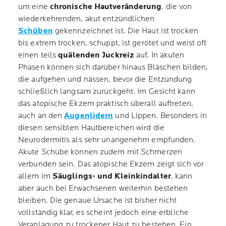
um eine
chronische Hautveränderung
, die von
wiederkehrenden, akut entzündlichen
Schüben
gekennzeichnet ist. Die Haut ist trocken
bis extrem trocken, schuppt, ist gerötet und weist oft
einen teils
quälenden Juckreiz
auf. In akuten
Phasen können sich darüber hinaus Bläschen bilden,
die aufgehen und nässen, bevor die Entzündung
schließlich langsam zurückgeht. Im Gesicht kann
das atopische Ekzem praktisch überall auftreten,
auch an den
Augenlidern
und Lippen. Besonders in
diesen sensiblen Hautbereichen wird die
Neurodermitis als sehr unangenehm empfunden.
Akute Schübe können zudem mit Schmerzen
verbunden sein. Das atopische Ekzem zeigt sich vor
allem im
Säuglings- und Kleinkindalter
, kann
aber auch bei Erwachsenen weiterhin bestehen
bleiben. Die genaue Ursache ist bisher nicht
vollständig klar, es scheint jedoch eine erbliche
Veranlagung zu trockener Haut zu bestehen. Ein