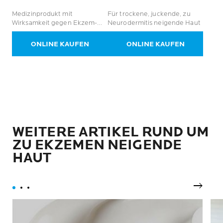
von
von
Medizinprodukt mit
Für trockene, juckende, zu
5
5
Wirksamkeit gegen Ekzem-
Neurodermitis neigende Haut
Sternen.
Sternen.
Symptome
17
706
Bewertungen
Bewertungen
ONLINE KAUFEN
ONLINE KAUFEN
WEITERE ARTIKEL RUND UM
ZU EKZEMEN NEIGENDE
HAUT
Nächst