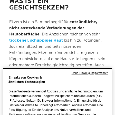
WAS IST EIN
GESICHTSEKZEM?
Ekzem ist ein Sammelbegriff für
entzündliche,
nicht ansteckende Veränderungen der
Hautoberfläche
. Die Anzeichen reichen von sehr
trockener, schuppiger Haut
bis hin zu Rötungen,
Juckreiz, Bläschen und teils nässenden
Entzündungen. Ekzeme können sich am ganzen
Körper entwickeln, auf eine Hautstelle begrenzt sein
oder mehrere Bereiche gleichzeitig betreffen. Auch
die sensible Gesichtshaut neigt nicht selten zur
Ohne Einwilligung fortfahren
Bildung von Ekzemen. Typische Stellen für ein
Einsatz von Cookies &
ähnlichen Technologien
Ekzem im Gesicht sind die
Stirn, die Augenpartie,
die Nase, der Bereich um den Mund, die Ohren
Diese Webseite verwendet Cookies und ähnliche Technologien, um
und der Hals.
Informationen auf dem Endgerät zu speichern und abzurufen (z.B.
IP-Adresse, Nutzer-ID, Browser-Informationen). Einige sind für den
Betrieb der Webseite unbedingt erforderlich. Andere erfordern eine
Einwilligung, so für die Analyse des Nutzerverhaltens und
Performance-Messung, das Angebot bestimmter Services, die