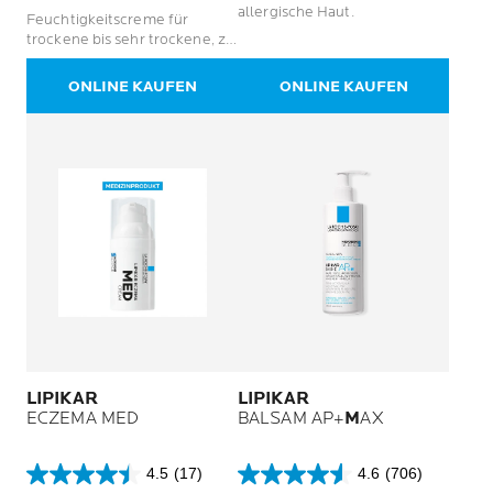
Bewertungen
106
allergische Haut.
Feuchtigkeitscreme für
Bewertungen
trockene bis sehr trockene, zu
Allergien neigende Haut
ONLINE KAUFEN
ONLINE KAUFEN
LIPIKAR
LIPIKAR
ECZEMA MED
BALSAM AP+
M
AX
4.5
(17)
4.6
(706)
4.5
4.6