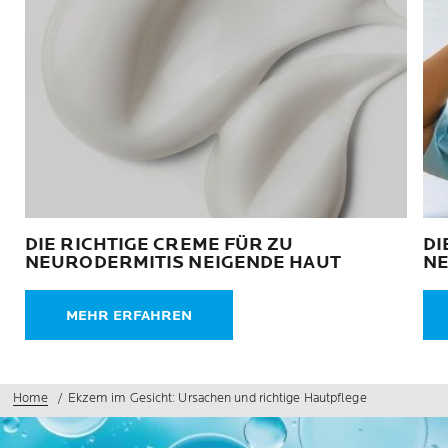
DIE RICHTIGE CREME FÜR ZU
DI
NEURODERMITIS NEIGENDE HAUT
NE
MEHR ERFAHREN
Home
Ekzem im Gesicht: Ursachen und richtige Hautpflege