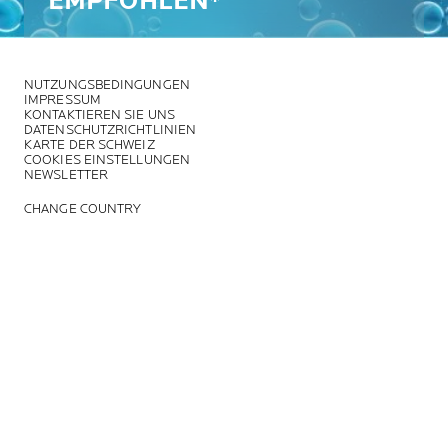
EMPFOHLEN*
NUTZUNGSBEDINGUNGEN
IMPRESSUM
KONTAKTIEREN SIE UNS
DATENSCHUTZRICHTLINIEN
KARTE DER SCHWEIZ
COOKIES EINSTELLUNGEN
NEWSLETTER
CHANGE COUNTRY
*Umfrage unter Dermatologen, AplusA + Partner, Jan. 2021 – Juli 2021,
in 34 Ländern, die mehr als 82% des weltweiten BIP ausmachen.
© La Roche-Posay
© Centre Thermal de La Roche-Posay