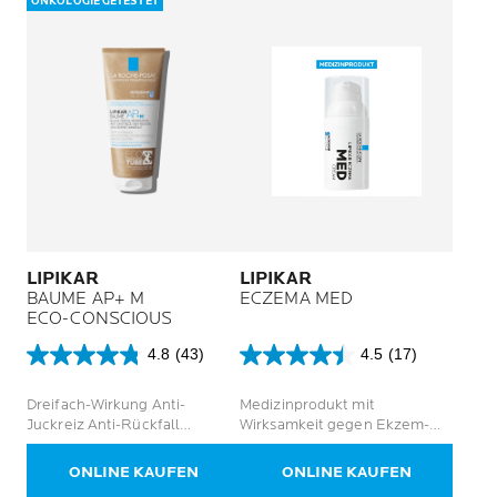
ONKOLOGIE GETESTET
LIPIKAR
LIPIKAR
BAUME AP+ M
ECZEMA MED
ECO-CONSCIOUS
4.8
(43)
4.5
(17)
4.8
4.5
von
von
Dreifach-Wirkung Anti-
Medizinprodukt mit
5
5
Juckreiz Anti-Rückfall
Wirksamkeit gegen Ekzem-
Sternen.
Sternen.
Sofortige Beruhigung
Symptome
43
17
Bewertungen
Bewertungen
ONLINE KAUFEN
ONLINE KAUFEN