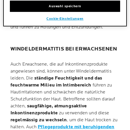
nicht vollständig entwickelt
ist. Das feuchte
Auswahl speichern
Milieu in der Windel, die Reibung und der Kontakt
Cookie-Einstellungen
mit Urin und Stuhl belasten die empfindliche Haut
und führen zu Rötungen und Entzündungen.
WINDELDERMATITIS BEI ERWACHSENEN
Auch Erwachsene, die auf Inkontinenzprodukte
angewiesen sind, können unter Windeldermatitis
leiden. Die
ständige Feuchtigkeit und das
feuchtwarme Milieu im Intimbereich
führen zu
Hautirritationen und schwächen die natürliche
Schutzfunktion der Haut. Betroffene sollten darauf
achten,
saugfähige, atmungsaktive
Inkontinenzprodukte
zu verwenden und diese
regelmässig zu wechseln
, um die Haut trocken zu
halten. Auch
Pflegeprodukte mit beruhigenden