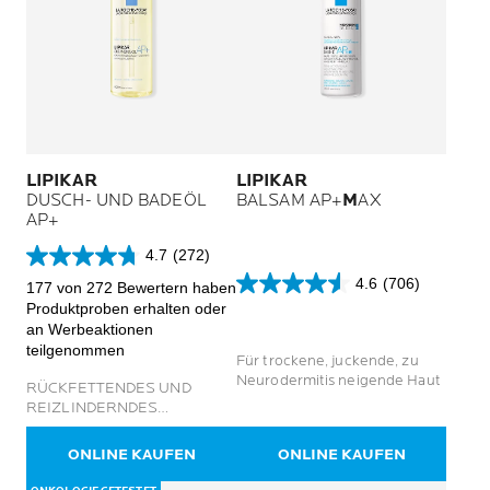
LIPIKAR
LIPIKAR
DUSCH- UND BADEÖL
BALSAM AP+
M
AX
AP+
4.7
(272)
4.7
4.6
(706)
von
177 von 272 Bewertern haben
4.6
5
Produktproben erhalten oder
von
Sternen.
an Werbeaktionen
5
272
teilgenommen
Sternen.
Für trockene, juckende, zu
Bewertungen
706
Neurodermitis neigende Haut
RÜCKFETTENDES UND
Bewertungen
REIZLINDERNDES
REINIGUNGSÖL FÜR
GESICHT UND KÖRPER
ONLINE KAUFEN
ONLINE KAUFEN