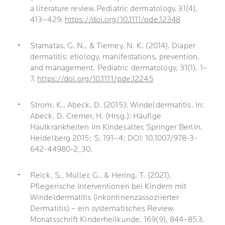
a literature review. Pediatric dermatology, 31(4),
413–429.
https://doi.org/10.1111/pde.12348
Stamatas, G. N., & Tierney, N. K. (2014). Diaper
dermatitis: etiology, manifestations, prevention,
and management. Pediatric dermatology, 31(1), 1–
7.
https://doi.org/10.1111/pde.12245
Strom, K., Abeck, D. (2015): Windeldermatitis. In:
Abeck, D. Cremer, H. (Hrsg.): Häufige
Hautkrankheiten im Kindesalter, Springer Berlin,
Heidelberg 2015; S. 191–4; DOI: 10.1007/978-3-
642-44980-2_30.
Reick, S., Müller, G., & Hering, T. (2021).
Pflegerische Interventionen bei Kindern mit
Windeldermatitis (inkontinenzassoziierter
Dermatitis) – ein systematisches Review.
Monatsschrift Kinderheilkunde, 169(9), 844–853.