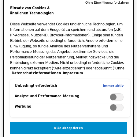
Ohne Einwilligung fortfahren
Einflüsse.
Einsatz von Cookies &
ähnlichen Technologien
Diese Webseite verwendet Cookies und ähnliche Technologien, um
WIE SIEHT WINDELDERMATITIS AUS?
Informationen auf dem Endgerät zu speichern und abzurufen (z.B.
IP-Adresse, Nutzer-ID, Browser-Informationen). Einige sind für den
Betrieb der Webseite unbedingt erforderlich. Andere erfordern eine
Windeldermatitis zeigt sich durch eine
gerötete
Einwilligung, so für die Analyse des Nutzerverhaltens und
Performance-Messung, das Angebot bestimmter Services, die
Haut, die sich warm anfühlt
. Neben Rötungen
Personalisierung der Nutzererfahrung, Marketingzwecke und die
kommt es auch zu
Entzündungen
und manchmal
Einbindung externer Medien. Nicht unbedingt erforderliche Cookies
sogar
kleinen Bläschen, nässenden Hautstellen
können direkt akzeptiert ("Alle akzeptieren") oder abgelehnt ("Ohne
Datenschutzinformationen
Impressum
Einwilligung fortfahren") werden. Individuelle Anpassungen der
oder Schwellungen
. Die Hautveränderungen treten
Einstellungen sind ebenfalls möglich und speicherbar ("Auswahl
meist in den Bereichen auf, die direkten Kontakt mit
speichern"). Die Auswahl kann jederzeit unter dem Link "Cookie-
Immer aktiv
Unbedingt erforderlich
der Windel haben.
Einstellungen" angepasst werden. Für weitere Informationen s.
unsere Datenschutzinformationen.
Analyse und Performance-Messung
Werbung
WINDELDERMATITIS BEI BABYS
Die zarte Babyhaut ist besonders anfällig für
Alle akzeptieren
Windeldermatitis, da ihre
Schutzbarriere noch