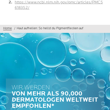
https://www.ncbi.nlm.nih.gov/pmc/articles/PMC5
618352/
Home
Haut aufhellen: So hellst du Pigmentflecken auf
WIR WERDEN
VON MEHR ALS 90,000
DERMATOLOGEN WELTWEIT
EMPFOHLEN*