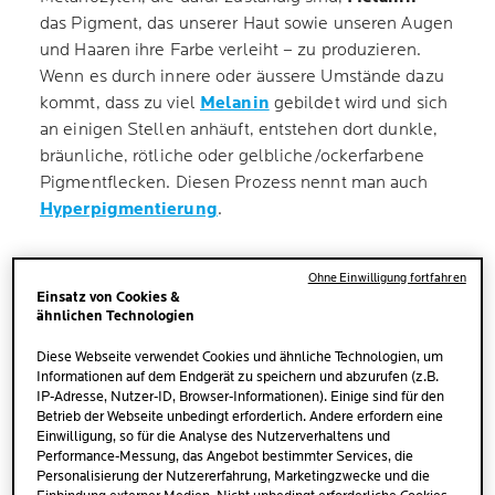
das Pigment, das unserer Haut sowie unseren Augen
und Haaren ihre Farbe verleiht – zu produzieren.
Wenn es durch innere oder äussere Umstände dazu
kommt, dass zu viel
Melanin
gebildet wird und sich
an einigen Stellen anhäuft, entstehen dort dunkle,
bräunliche, rötliche oder gelbliche/ockerfarbene
Pigmentflecken. Diesen Prozess nennt man auch
Hyperpigmentierung
.
Zu den häufigsten Arten von dunklen
Ohne Einwilligung fortfahren
Pigmentflecken gehören:
Einsatz von Cookies &
ähnlichen Technologien
Sonnen- oder
Altersflecken
(Lentigines
Diese Webseite verwendet Cookies und ähnliche Technologien, um
Informationen auf dem Endgerät zu speichern und abzurufen (z.B.
solares/seniles)
IP-Adresse, Nutzer-ID, Browser-Informationen). Einige sind für den
Betrieb der Webseite unbedingt erforderlich. Andere erfordern eine
Pickelmale
(postinflammatorische
Einwilligung, so für die Analyse des Nutzerverhaltens und
Hyperpigmentierung)
Performance-Messung, das Angebot bestimmter Services, die
Personalisierung der Nutzererfahrung, Marketingzwecke und die