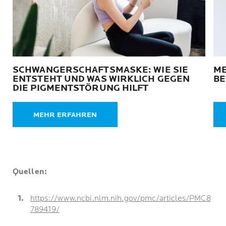
SCHWANGERSCHAFTSMASKE: WIE SIE
ME
ENTSTEHT UND WAS WIRKLICH GEGEN
BE
DIE PIGMENTSTÖRUNG HILFT
MEHR ERFAHREN
Quellen:
https://www.ncbi.nlm.nih.gov/pmc/articles/PMC8
789419/