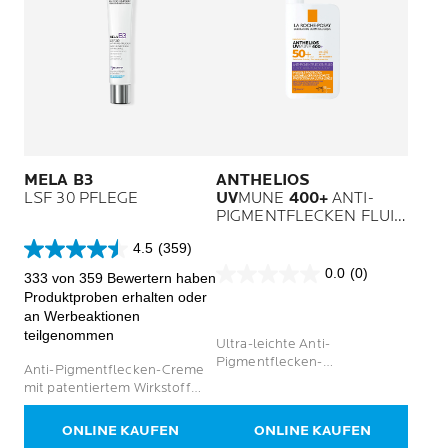
MELA B3
ANTHELIOS
LSF 30 PFLEGE
UV
MUNE
400+
ANTI-
PIGMENTFLECKEN FLUID
LSF 50+
4.5
(359)
4.5
0.0
(0)
von
333 von 359 Bewertern haben
0.0
5
Produktproben erhalten oder
von
Sternen.
an Werbeaktionen
5
359
teilgenommen
Sternen.
Ultra-leichte Anti-
Bewertungen
Pigmentflecken-
Anti-Pigmentflecken-Creme
Sonnencreme mit Schutz vor
mit patentiertem Wirkstoff
ultra-langen UVA-Strahlen
Melasyl, LSF 30 und 5 %
Niacinamid
ONLINE KAUFEN
ONLINE KAUFEN