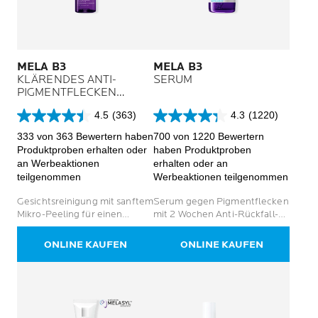
MELA B3
MELA B3
KLÄRENDES ANTI-
SERUM
PIGMENTFLECKEN
MIKRO-PEELING
4.5
(363)
4.3
(1220)
REINIGUNGSGEL
4.5
4.3
von
von
333 von 363 Bewertern haben
700 von 1220 Bewertern
5
5
Produktproben erhalten oder
haben Produktproben
Sternen.
Sternen.
an Werbeaktionen
erhalten oder an
363
1220
teilgenommen
Werbeaktionen teilgenommen
Bewertungen
Bewertungen
Gesichtsreinigung mit sanftem
Serum gegen Pigmentflecken
Mikro-Peeling für einen
mit 2 Wochen Anti-Rückfall-
ebenmäßigeren Teint bei
Wirkung
Pigmentflecken
ONLINE KAUFEN
ONLINE KAUFEN