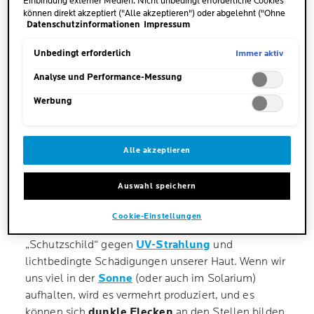
Schwangerschaftsmaske
Einbindung externer Medien. Nicht unbedingt erforderliche Cookies
können direkt akzeptiert ("Alle akzeptieren") oder abgelehnt ("Ohne
(Melasma/Chloasma)
Datenschutzinformationen
Impressum
Einwilligung fortfahren") werden. Individuelle Anpassungen der
Einstellungen sind ebenfalls möglich und speicherbar ("Auswahl
Muttermale
speichern"). Die Auswahl kann jederzeit unter dem Link "Cookie-
Immer aktiv
Unbedingt erforderlich
Einstellungen" angepasst werden. Für weitere Informationen s.
Sommersprossen
unsere Datenschutzinformationen.
Analyse und Performance-Messung
Werbung
Seborrhoische Keratose
Alle akzeptieren
Die Ursachen und Auslöser von dunklen
Pigmentflecken sind vielfältig. Die Einwirkung von
Auswahl speichern
Sonnen- beziehungsweise
UV-Strahlen
spielt
jedoch fast immer eine zentrale Rolle bei ihrer
Cookie-Einstellungen
Entwicklung, denn: Melanin dient als natürlicher
„Schutzschild“ gegen
UV-Strahlung
und
lichtbedingte Schädigungen unserer Haut. Wenn wir
uns viel in der
Sonne
(oder auch im Solarium)
aufhalten, wird es vermehrt produziert, und es
können sich
dunkle Flecken
an den Stellen bilden,